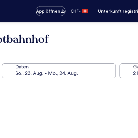
•
App öffnen
CHF
Unterkunft registr
tbahnhof
Daten
G