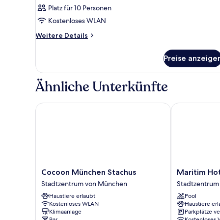
Platz für 10 Personen
Kostenloses WLAN
Weitere
Weitere Details
Details
für
Preise anzeige
Zimmer
Ähnliche Unterkünfte
Cocoon München Stachus
Maritim Hote
Cocoon
Maritim
Cocoon München Stachus
Maritim Ho
München
Hotel
Stadtzentrum von München
Stadtzentrum
Stachus
München
Haustiere erlaubt
Pool
Stadtzentrum
Stadtzentrum
Kostenloses WLAN
Haustiere erl
von
von
Klimaanlage
Parkplätze v
München
München
Bar
Kostenloses