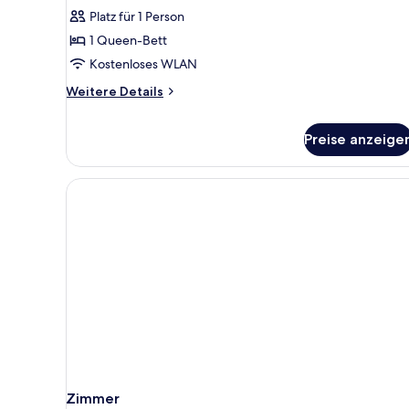
zur
Platz für 1 Person
Einzelnutzung
1 Queen-Bett
(Cosy
Kostenloses WLAN
Alm)
Weitere
anzeigen
Weitere Details
Details
für
Preise anzeige
Standard-
Doppelzimmer
zur
Einzelnutzung
(Cosy
Alm)
Zimmer