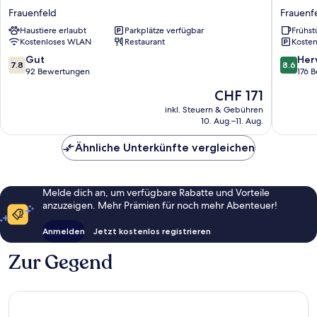
Blumenstein
Frauenf
Frauenfeld
Frauenf
Frauenfeld
Frauenf
Haustiere erlaubt
Parkplätze verfügbar
Frühst
Kostenloses WLAN
Restaurant
Kosten
7.8
8.6
Gut
Her
7.8
8.6
von
von
92 Bewertungen
176 
10,
10,
Der
CHF 171
Gut,
Hervorr
Preis
92
176
inkl. Steuern & Gebühren
beträgt
10. Aug.–11. Aug.
Bewertungen
Bewert
CHF 171
Ähnliche Unterkünfte vergleichen
Melde dich an, um verfügbare Rabatte und Vorteile
anzuzeigen. Mehr Prämien für noch mehr Abenteuer!
Anmelden
Jetzt kostenlos registrieren
Zur Gegend