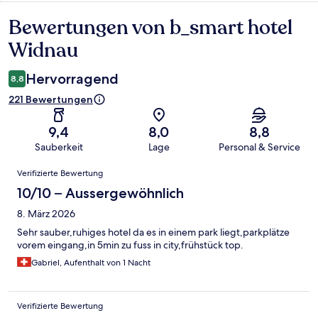
Bewertungen von b_smart hotel
Bewertungen
Widnau
Hervorragend
8,8
221 Bewertungen
9,4
8,0
8,8
Sauberkeit
Lage
Personal & Service
Bewertungen
Verifizierte Bewertung
10/10 – Aussergewöhnlich
8. März 2026
Sehr sauber,ruhiges hotel da es in einem park liegt,parkplätze
vorem eingang,in 5min zu fuss in city,frühstück top.
Gabriel, Aufenthalt von 1 Nacht
Verifizierte Bewertung