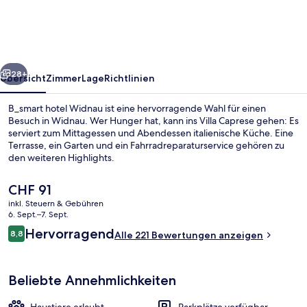
rück
Weiter
28+
Übersicht
Zimmer
Lage
Richtlinien
B_smart hotel Widnau ist eine hervorragende Wahl für einen
Besuch in Widnau. Wer Hunger hat, kann ins Villa Caprese gehen: Es
serviert zum Mittagessen und Abendessen italienische Küche. Eine
Terrasse, ein Garten und ein Fahrradreparaturservice gehören zu
den weiteren Highlights.
Der
CHF 91
aktuelle
inkl. Steuern & Gebühren
Preis
6. Sept.–7. Sept.
Fassade der Unterkunft
beträgt
Bewertungen
Hervorragend
8,8
Alle 221 Bewertungen anzeigen
CHF 91.
8,8 von 10.
Beliebte Annehmlichkeiten