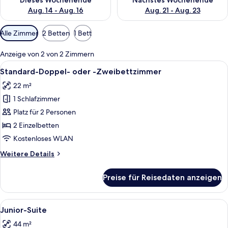
Dieses Wochenende
Nächstes Wochenende
Aug. 14 - Aug. 16
Aug. 21 - Aug. 23
Verfügbare
Alle Zimmer
2 Betten
1 Bett
Filter
für
Anzeige von 2 von 2 Zimmern
Zimmer
Alle
Ein Hotelzimmer mit einem großen Bet
9
Standard-Doppel- oder -Zweibettzimmer
Fotos
22 m²
für
1 Schlafzimmer
Standard-
Doppel-
Platz für 2 Personen
oder
2 Einzelbetten
-
Kostenloses WLAN
Zweibettzimmer
Weitere
Weitere Details
anzeigen
Details
für
Preise für Reisedaten anzeigen
Standard-
Doppel-
oder
Alle
Ein Hotelzimmer mit einem großen Bet
9
-
Junior-Suite
Fotos
Zweibettzimmer
44 m²
für