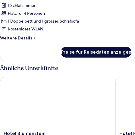
1 Schlafzimmer
Junior-
Suite
Platz für 4 Personen
anzeigen
1 Doppelbett und 1 grosses Schlafsofa
Kostenloses WLAN
Weitere
Weitere Details
Details
für
Preise für Reisedaten anzeigen
Junior-
Suite
Ähnliche Unterkünfte
Hotel Blumenstein
Hotel Fr
Hotel
Hotel
Hotel Blumenstein
Hotel 