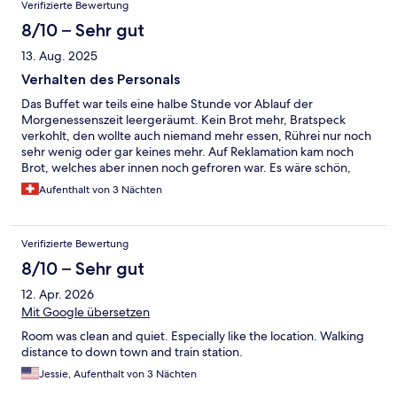
Verifizierte Bewertung
eine Person. Das Frühstückbuffet bietet genügend Auswahl.
Preis/Leistung ist Top!
8/10 – Sehr gut
13. Aug. 2025
Verhalten des Personals
Das Buffet war teils eine halbe Stunde vor Ablauf der
Morgenessenszeit leergeräumt. Kein Brot mehr, Bratspeck
verkohlt, den wollte auch niemand mehr essen, Rührei nur noch
sehr wenig oder gar keines mehr. Auf Reklamation kam noch
Brot, welches aber innen noch gefroren war. Es wäre schön,
wenn die Angestellte die Gäste auch Grüssen würde. Am
Aufenthalt von 3 Nächten
Abreisetag klopfte das Reinigungspersonal 15 Minuten vor dem
offiziellen Abreisetermin an die Türe. Wir müssten das Zimmer
sofort verlassen , man müsste es putzen und sie hätten heute
Verifizierte Bewertung
noch viel zu tun. Wir waren eh "grad" auf dem Sprung zum
Gehen, trotzdem hat mich dieses Verhalten des Personals stark
8/10 – Sehr gut
irritiert. Vielleicht ist es schwierig die Angestellten sich selber zu
12. Apr. 2026
überlasse, ohne teilweise Aufsicht. Es können nicht alle damit
angemessen umgehen. Schade eigentlich!!!!
Mit Google übersetzen
Room was clean and quiet. Especially like the location. Walking
distance to down town and train station.
Jessie, Aufenthalt von 3 Nächten