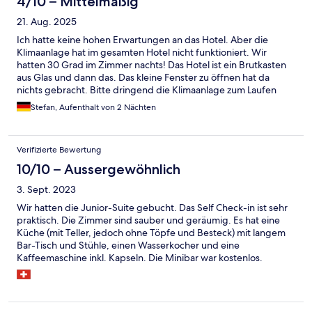
4/10 – Mittelmäßig
21. Aug. 2025
Ich hatte keine hohen Erwartungen an das Hotel. Aber die
Klimaanlage hat im gesamten Hotel nicht funktioniert. Wir
hatten 30 Grad im Zimmer nachts! Das Hotel ist ein Brutkasten
aus Glas und dann das. Das kleine Fenster zu öffnen hat da
nichts gebracht. Bitte dringend die Klimaanlage zum Laufen
bekommen sonst kann man hier nicht übernachten. Ansonsten
Stefan, Aufenthalt von 2 Nächten
sind die Zimmer für den Preis ganz modern und angenehm.
Verifizierte Bewertung
10/10 – Aussergewöhnlich
3. Sept. 2023
Wir hatten die Junior-Suite gebucht. Das Self Check-in ist sehr
praktisch. Die Zimmer sind sauber und geräumig. Es hat eine
Küche (mit Teller, jedoch ohne Töpfe und Besteck) mit langem
Bar-Tisch und Stühle, einen Wasserkocher und eine
Kaffeemaschine inkl. Kapseln. Die Minibar war kostenlos.
(Wasser, Süssgetränke und Bier). Das Schlafzimmer und
Wohnzimmer/Küche sind getrennt und jeweils mit einem
kleinen Flach-TV ausgestattet. Das W-LAN ist kostenlos. Das
Badzimmer mit einer Regendusche ist klein. Reicht aber gut für