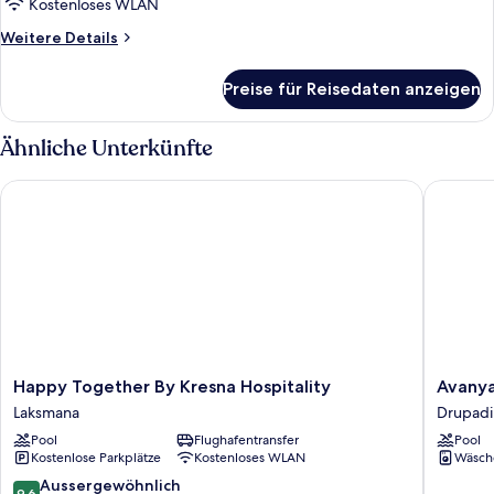
anzeigen
Kostenloses WLAN
Weitere
Weitere Details
Details
für
Preise für Reisedaten anzeigen
Villa,
2 Schlafzimmer
Ähnliche Unterkünfte
Happy Together By Kresna Hospitality
Avanya L
Happy
Avanya
Happy Together By Kresna Hospitality
Avanya
Together
Luxury
Laksmana
Drupadi
By
Apartme
Pool
Flughafentransfer
Pool
Kresna
by
Kostenlose Parkplätze
Kostenloses WLAN
Wäsch
Hospitality
Pertama
Laksmana
Stay
9.6
Aussergewöhnlich
9.6