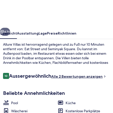
rück
Weiter
47+
Übersicht
Ausstattung
Lage
Preise
Richtlinien
Allure Villas ist hervorragend gelegen und zu Fuß nur 10 Minuten
entfernt von: Eat Street und Seminyak Square. Du kannst im
Außenpool baden, im Restaurant etwas essen oder sich bei einem
Drink in der Poolbar entspannen. Die Villen bieten tolle
Annehmlichkeiten wie Küchen, Flachbildfernseher und kostenloses
WLAN.
Bewertungen
Aussergewöhnlich
10
Alle 2 Bewertungen anzeigen
10 von 10.
Außenpool
Beliebte Annehmlichkeiten
Pool
Küche
Wäscherei
Kostenlose Parkplätze