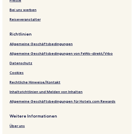
Presse
o
t
o
o
e
i
I
s
r
r
r
r
q
N
Bei uns werben
p
a
t
t
p
u
Y
Reiseveranstalter
i
R
&
,
l
e
A
t
e
S
B
a
V
K
a
d
p
a
c
i
Richtlinien
l
D
a
l
e
l
i
o
i
l
Allgemeine Geschäftsbedingungen
t
o
a
y
r
H
Allgemeine Geschäftsbedingungen von FeWo-direkt/Vrbo
z
o
t
Datenschutz
e
Cookies
l
Rechtliche Hinweise/Kontakt
Inhaltsrichtlinien und Melden von Inhalten
Allgemeine Geschäftsbedingungen für Hotels.com Rewards
Weitere Informationen
Über uns