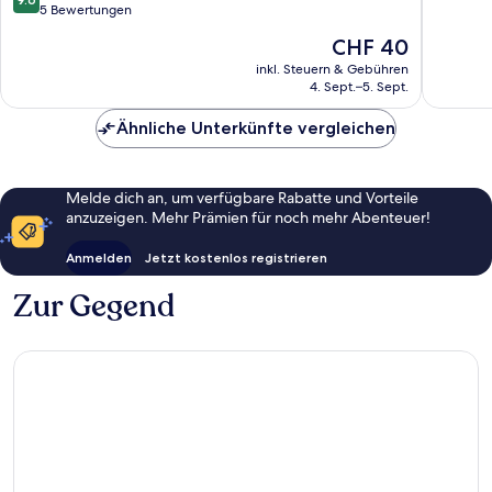
Drupadi
von
5 Bewertungen
10,
Der
CHF 40
Aussergewöhnlich,
Preis
5
inkl. Steuern & Gebühren
beträgt
4. Sept.–5. Sept.
Bewertungen
CHF 40
Ähnliche Unterkünfte vergleichen
Melde dich an, um verfügbare Rabatte und Vorteile
anzuzeigen. Mehr Prämien für noch mehr Abenteuer!
Anmelden
Jetzt kostenlos registrieren
Zur Gegend