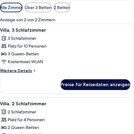
Verfügbare
Alle Zimmer
Über 3 Betten
2 Betten
Filter
für
Anzeige von 2 von 2 Zimmern
Zimmer
Alle
Ein modernes Hotelzimmer mit einem 
6
Villa, 3 Schlafzimmer
Fotos
3 Schlafzimmer
für
Platz für 10 Personen
Villa,
3 Schlafzimmer
3 Queen-Betten
anzeigen
Kostenloses WLAN
Weitere
Weitere Details
Details
für
Preise für Reisedaten anzeigen
Villa,
3 Schlafzimmer
Alle
Ein Schlafzimmer mit Bett, einem an 
10
Villa, 2 Schlafzimmer
Fotos
2 Schlafzimmer
für
Platz für 4 Personen
Villa,
2 Schlafzimmer
2 Queen-Betten