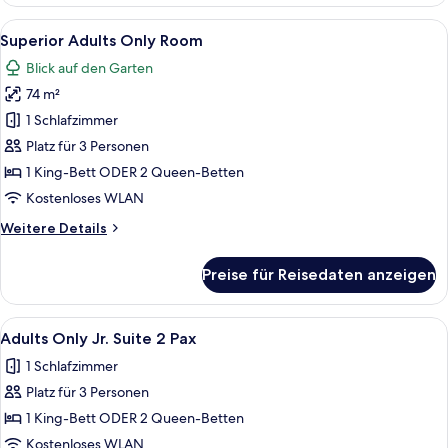
Standard
Alle
Ein modernes Hotelzimmer mit einem g
5
Superior Adults Only Room
Fotos
Blick auf den Garten
für
74 m²
Superior
Adults
1 Schlafzimmer
Only
Platz für 3 Personen
Room
1 King-Bett ODER 2 Queen-Betten
anzeigen
Kostenloses WLAN
Weitere
Weitere Details
Details
für
Preise für Reisedaten anzeigen
Superior
Adults
Only
Alle
Ein Hotelzimmer mit einem großen Bett
4
Room
Adults Only Jr. Suite 2 Pax
Fotos
1 Schlafzimmer
für
Platz für 3 Personen
Adults
Only
1 King-Bett ODER 2 Queen-Betten
Jr.
Kostenloses WLAN