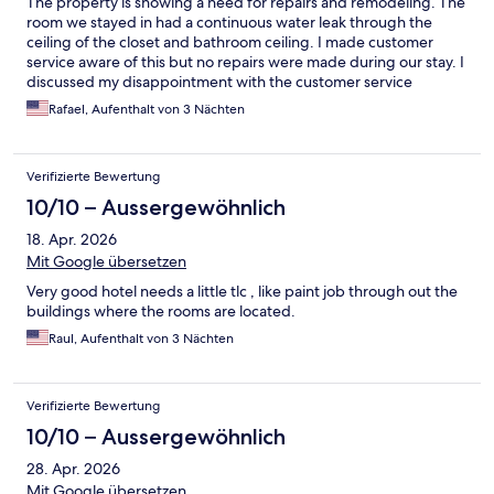
The property is showing a need for repairs and remodeling. The
room we stayed in had a continuous water leak through the
ceiling of the closet and bathroom ceiling. I made customer
service aware of this but no repairs were made during our stay. I
discussed my disappointment with the customer service
manager upon check out. I haven’t heard back yet.
Rafael, Aufenthalt von 3 Nächten
Verifizierte Bewertung
10/10 – Aussergewöhnlich
18. Apr. 2026
Mit Google übersetzen
Very good hotel needs a little tlc , like paint job through out the
buildings where the rooms are located.
Raul, Aufenthalt von 3 Nächten
Verifizierte Bewertung
10/10 – Aussergewöhnlich
28. Apr. 2026
Mit Google übersetzen