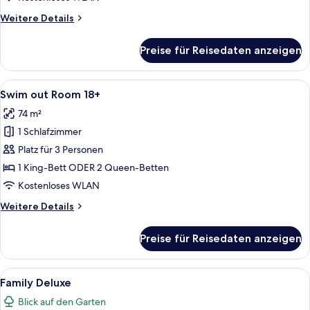
Suite
Weitere
Weitere Details
2
Details
Pax
für
Preise für Reisedaten anzeigen
Adults
anzeigen
Only
Jr.
Alle
Ein Schwimmbecken mit Liegestühlen 
5
Suite
Swim out Room 18+
Fotos
2
74 m²
Pax
für
1 Schlafzimmer
Swim
out
Platz für 3 Personen
Room
1 King-Bett ODER 2 Queen-Betten
18+
Kostenloses WLAN
anzeigen
Weitere
Weitere Details
Details
für
Preise für Reisedaten anzeigen
Swim
out
Room
Alle
Family Deluxe | Badezimmer
8
18+
Family Deluxe
Fotos
Blick auf den Garten
für