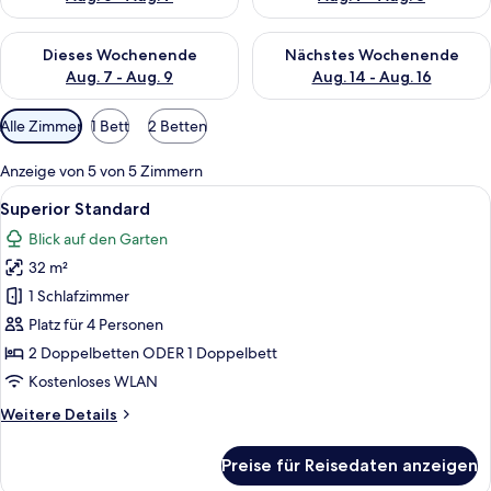
Überprüfe die Verfügbarkeit für dieses Wochenende, Aug. 7 - 
Überprüfe die Verfügbarkeit f
Dieses Wochenende
Nächstes Wochenende
Aug. 7 - Aug. 9
Aug. 14 - Aug. 16
Verfügbare
Alle Zimmer
1 Bett
2 Betten
Filter
für
Anzeige von 5 von 5 Zimmern
Zimmer
Alle
Ein Hotelzimmer mit zwei Betten, eine
6
Superior Standard
Fotos
Blick auf den Garten
für
32 m²
Superior
Standard
1 Schlafzimmer
anzeigen
Platz für 4 Personen
2 Doppelbetten ODER 1 Doppelbett
Kostenloses WLAN
Weitere
Weitere Details
Details
für
Preise für Reisedaten anzeigen
Superior