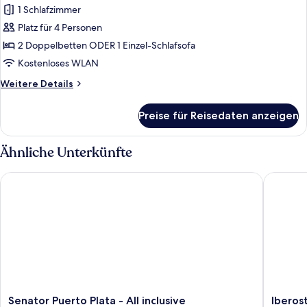
1 Schlafzimmer
Family
Deluxe
Platz für 4 Personen
anzeigen
2 Doppelbetten ODER 1 Einzel-Schlafsofa
Kostenloses WLAN
Weitere
Weitere Details
Details
für
Preise für Reisedaten anzeigen
Family
Deluxe
Ähnliche Unterkünfte
Senator Puerto Plata - All inclusive
Iberosta
Senator
Iberosta
Senator Puerto Plata - All inclusive
Iberos