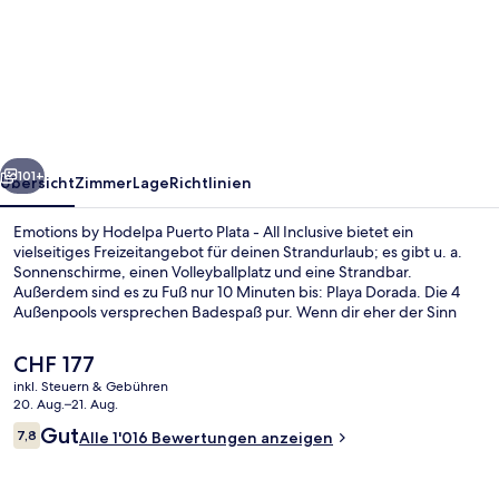
by
Hodelpa
Puerto
Plata
-
rück
Weiter
All
101+
Übersicht
Zimmer
Lage
Richtlinien
Inclusive
Emotions by Hodelpa Puerto Plata - All Inclusive bietet ein
vielseitiges Freizeitangebot für deinen Strandurlaub; es gibt u. a.
Sonnenschirme, einen Volleyballplatz und eine Strandbar.
Außerdem sind es zu Fuß nur 10 Minuten bis: Playa Dorada. Die 4
Außenpools versprechen Badespaß pur. Wenn dir eher der Sinn
nach Entspannung steht, verwöhnt dich das Spa mit Massagen.
Amici, eins von 5 Restaurants, serviert italienische Küche und ist zum
Der
CHF 177
Abendessen geöffnet. Als weitere Highlights bietet dieses Hotel
aktuelle
inkl. Steuern & Gebühren
mit All-inclusive-Leistungen 5 Bars/Lounges, ein Casino und einen
Preis
20. Aug.–21. Aug.
Nachtclub. Das hilfsbereite Personal und die Lage in Strandnähe
4 Außenpools, Sonnenschirme, Lieges
beträgt
Bewertungen
erhalten tolle Bewertungen von anderen Reisenden.
Gut
7,8
Alle 1'016 Bewertungen anzeigen
CHF 177.
7,8 von 10.