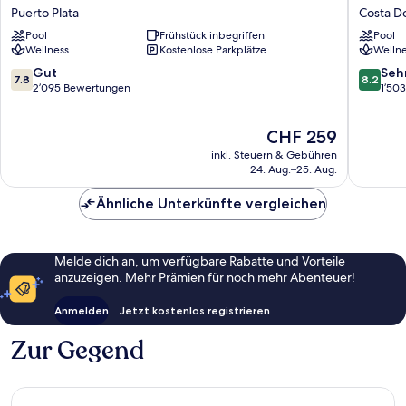
Puerto
Waves
Puerto Plata
Costa D
Plata
Costa
Pool
Frühstück inbegriffen
Pool
-
Dorada
Wellness
Kostenlose Parkplätze
Wellne
All
-
inclusive
All
7.8
8.2
Gut
Seh
7.8
8.2
Puerto
Inclusiv
von
von
2’095 Bewertungen
1’50
Plata
Costa
10,
10,
Dorada
Gut,
Sehr
Der
CHF 259
2’095
gut,
Preis
Bewertungen
1’503
inkl. Steuern & Gebühren
beträgt
Bewert
24. Aug.–25. Aug.
CHF 259
Ähnliche Unterkünfte vergleichen
Melde dich an, um verfügbare Rabatte und Vorteile
anzuzeigen. Mehr Prämien für noch mehr Abenteuer!
Anmelden
Jetzt kostenlos registrieren
Zur Gegend