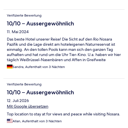
Verifizierte Bewertung
10/10 – Aussergewöhnlich
11. Mai 2024
Das beste Hotel unserer Reise! Die Sicht auf den Rio Nosara
Pazifik und die Lage direkt am hoteleigenen Naturreservat ist
einmalig. An den tollen Pools kann man sich den ganzen Tag
aufhalten und hat rund um die Uhr Tier-Kino. U.a. haben wir hier
täglich Weißrüssel-Nasenbären und Affen in Greifweite
beobachten können. Trotz des hohen Preises würde ich es
Sandra, Aufenthalt von 3 Nächten
uneingeschränkt jede*m empfehlen. Das Restaurant ist teuer,
aber mit Mietauto kein Problem - es gibt tolle Bars und
Restaurants in geringer Entfernung. Schönster
Verifizierte Bewertung
Sonnenuntergang in Nosara💖
10/10 – Aussergewöhnlich
12. Juli 2026
Mit Google übersetzen
Top location to stay at for views and peace while visiting Nosara.
Allan, Aufenthalt von 3 Nächten