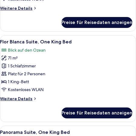
Blanca,
Weitere
Weitere Details
One
Details
für
King
Preise für Reisedaten anzeigen
Suite
Bed)
(Flor
anzeigen
Blanca,
Alle
Ein Zimmer mit Blick auf eine üppige L
6
One
Flor Blanca Suite, One King Bed
Fotos
King
Blick auf den Ozean
Bed)
für
71 m²
Flor
Blanca
1 Schlafzimmer
Suite,
Platz für 2 Personen
One
1 King-Bett
King
Kostenloses WLAN
Bed
Weitere
Weitere Details
anzeigen
Details
für
Preise für Reisedaten anzeigen
Flor
Blanca
Suite,
Alle
Ein Balkon mit einer Hängematte, eine
6
One
Panorama Suite, One King Bed
Fotos