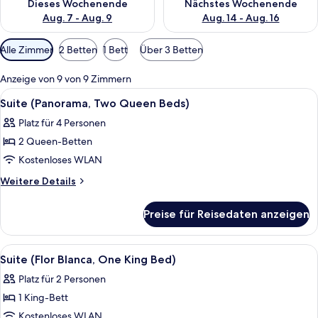
Dieses Wochenende
Nächstes Wochenende
Aug. 7 - Aug. 9
Aug. 14 - Aug. 16
Verfügbare
Alle Zimmer
2 Betten
1 Bett
Über 3 Betten
Filter
für
Anzeige von 9 von 9 Zimmern
Zimmer
Alle
Ein Hotelzimmer mit zwei Betten, eine
7
Suite (Panorama, Two Queen Beds)
Fotos
Platz für 4 Personen
für
2 Queen-Betten
Suite
(Panorama,
Kostenloses WLAN
Two
Weitere
Weitere Details
Queen
Details
für
Beds)
Preise für Reisedaten anzeigen
Suite
anzeigen
(Panorama,
Two
Alle
Ein modernes Hotelzimmer mit einer gr
6
Queen
Suite (Flor Blanca, One King Bed)
Fotos
Beds)
Platz für 2 Personen
für
1 King-Bett
Suite
(Flor
Kostenloses WLAN