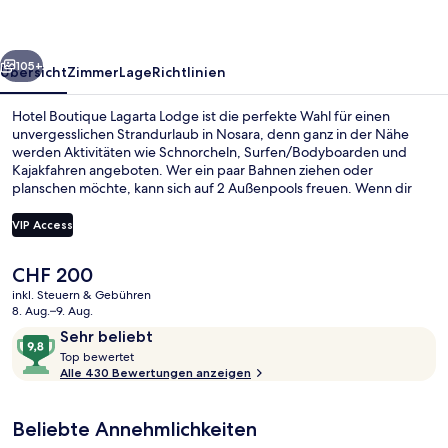
rück
Weiter
105+
Übersicht
Zimmer
Lage
Richtlinien
Hotel Boutique Lagarta Lodge ist die perfekte Wahl für einen
unvergesslichen Strandurlaub in Nosara, denn ganz in der Nähe
werden Aktivitäten wie Schnorcheln, Surfen/Bodyboarden und
Kajakfahren angeboten. Wer ein paar Bahnen ziehen oder
planschen möchte, kann sich auf 2 Außenpools freuen. Wenn dir
eher der Sinn nach Entspannung steht, kannst du dich im
Wellnessbereich mit Tiefengewebe-Massagen,
VIP Access
Körperbehandlungen und Aromatherapie verwöhnen lassen.
Restaurante Chirriboca ist auf lokale und internationale Küche
Der
CHF 200
spezialisiert und bietet einen Blick aufs Meer. Serviert wird
2 Außenpools, geöffnet von 09:00 Uh
aktuelle
Frühstück, Mittagessen und Abendessen. Eine Bar/Lounge, ein
inkl. Steuern & Gebühren
Preis
8. Aug.–9. Aug.
Shuttle zum Strand und eine Terrasse gehören ebenfalls zum
beträgt
Angebot. Andere Reisende lieben das hilfsbereite Personal.
Bewertungen
9,8
Sehr beliebt
CHF 200.
T
von
Top bewertet
o
Alle 430 Bewertungen anzeigen
10,
p
Sehr
beliebt
Beliebte Annehmlichkeiten
b
e