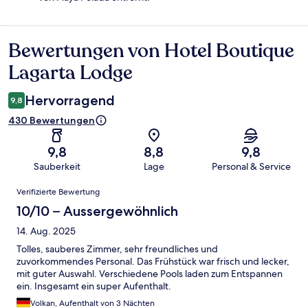
Bewertungen von Hotel Boutique
Bewertungen
Lagarta Lodge
Hervorragend
9,8
430 Bewertungen
9,8
8,8
9,8
Sauberkeit
Lage
Personal & Service
Bewertungen
Verifizierte Bewertung
10/10 – Aussergewöhnlich
14. Aug. 2025
Tolles, sauberes Zimmer, sehr freundliches und
zuvorkommendes Personal. Das Frühstück war frisch und lecker,
mit guter Auswahl. Verschiedene Pools laden zum Entspannen
ein. Insgesamt ein super Aufenthalt.
Volkan, Aufenthalt von 3 Nächten