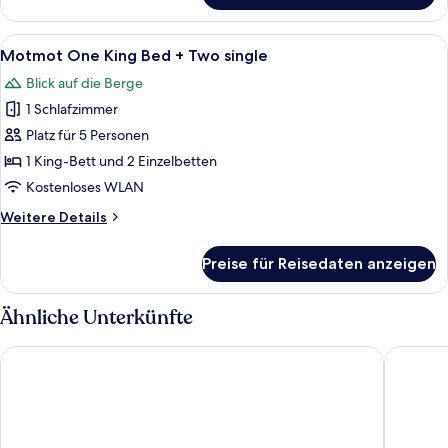
anzeigen
(Panorama,
One
Alle
Ein Balkon mit Meerblick, Deckenventil
6
King
Motmot One King Bed + Two single
Fotos
Bed)
Blick auf die Berge
für
1 Schlafzimmer
Motmot
One
Platz für 5 Personen
King
1 King-Bett und 2 Einzelbetten
Bed
Kostenloses WLAN
+
Weitere
Weitere Details
Two
Details
single
für
Preise für Reisedaten anzeigen
Motmot
anzeigen
One
King
Ähnliche Unterkünfte
Bed
+
Azul Hotel & Retreat
Living H
Two
single