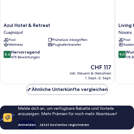
Azul
Living
Azul Hotel & Retreat
Living
Hotel
Hotel
Cuajiniquil
Nosara
&
Nosara
Pool
Frühstück inbegriffen
Pool
Retreat
Wellness
Flughafentransfer
Kosten
Cuajiniquil
8.6
9.0
Hervorragend
Wun
8.6
9.0
von
von
475 Bewertungen
178 
10,
10,
Der
CHF 117
Hervorragend,
Wunder
Preis
475
178
inkl. Steuern & Gebühren
beträgt
1. Sept.–2. Sept.
Bewertungen
Bewert
CHF 117
Ähnliche Unterkünfte vergleichen
Melde dich an, um verfügbare Rabatte und Vorteile
anzuzeigen. Mehr Prämien für noch mehr Abenteuer!
Anmelden
Jetzt kostenlos registrieren