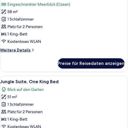
King
Eingeschränkter Meerblick (Ozean)
Bed
für
58 m²
Panorama
Suite,
1 Schlafzimmer
One
Platz für 2 Personen
King
1 King-Bett
Bed
Kostenloses WLAN
anzeigen
Weitere
Weitere Details
Details
für
Preise für Reisedaten anzeigen
Panorama
Suite,
One
Alle
Ein Balkon mit Holzküchen und einem T
10
King
Jungle Suite, One King Bed
Fotos
Bed
Blick auf den Garten
für
51 m²
Jungle
Suite,
1 Schlafzimmer
One
Platz für 2 Personen
King
1 King-Bett
Bed
Kostenloses WLAN