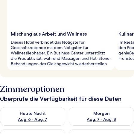
Mischung aus Arbeit und Wellness
Kulina
Dieses Hotel verbindet das Nötigste für
Im Resta
Geschäftsreisende mit dem Nötigsten für
den Pool
Wellnessliebhaber. Ein Business Center unterstützt
genießen
die Produktivität, während Massagen und Hot-Stone-
Frühstüc
Behandlungen das Gleichgewicht wiederherstellen.
Zimmeroptionen
Überprüfe die Verfügbarkeit für diese Daten
Überprüfe die Verfügbarkeit für heute Nacht, Aug. 6 - Aug. 7.
Überprüfe die Verfügbarkeit f
Heute Nacht
Morgen
Aug. 6 - Aug. 7
Aug. 7 - Aug. 8
Überprüfe die Verfügbarkeit für dieses Wochenende, Aug. 7 - 
Überprüfe die Verfügbarkeit f