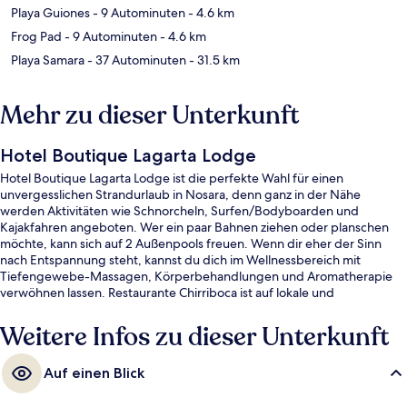
Playa Guiones
- 9 Autominuten
- 4.6 km
Frog Pad
- 9 Autominuten
- 4.6 km
Playa Samara
- 37 Autominuten
- 31.5 km
Mehr zu dieser Unterkunft
Hotel Boutique Lagarta Lodge
Hotel Boutique Lagarta Lodge ist die perfekte Wahl für einen
unvergesslichen Strandurlaub in Nosara, denn ganz in der Nähe
werden Aktivitäten wie Schnorcheln, Surfen/Bodyboarden und
Kajakfahren angeboten. Wer ein paar Bahnen ziehen oder planschen
möchte, kann sich auf 2 Außenpools freuen. Wenn dir eher der Sinn
nach Entspannung steht, kannst du dich im Wellnessbereich mit
Tiefengewebe-Massagen, Körperbehandlungen und Aromatherapie
verwöhnen lassen. Restaurante Chirriboca ist auf lokale und
internationale Küche spezialisiert und bietet einen Blick aufs Meer.
Serviert wird Frühstück, Mittagessen und Abendessen. Eine
Weitere Infos zu dieser Unterkunft
Bar/Lounge, ein Shuttle zum Strand und eine Terrasse gehören
ebenfalls zum Angebot. Andere Reisende lieben das hilfsbereite
Auf einen Blick
Personal.