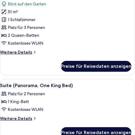
Blick auf den Garten
für
51 m²
Jungle
Suite,
1 Schlafzimmer
Two
Platz für 3 Personen
Queen
2 Queen-Betten
Beds
Kostenloses WLAN
anzeigen
Weitere
Weitere Details
Details
für
Preise für Reisedaten anzeigen
Jungle
Suite,
Two
Alle
Ein Schlafzimmer mit Bett, Schreibtisc
6
Queen
Suite (Panorama, One King Bed)
Fotos
Beds
Platz für 2 Personen
für
1 King-Bett
Suite
(Panorama,
Kostenloses WLAN
One
Weitere
Weitere Details
King
Details
für
Bed)
Preise für Reisedaten anzeigen
Suite