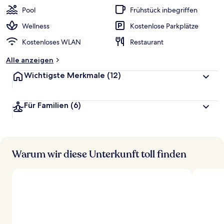
w
Pool
Frühstück inbegriffen
e
r
Wellness
Kostenlose Parkplätze
t
Kostenloses WLAN
Restaurant
e
t
Alle anzeigen
Wichtigste Merkmale
(12)
Für Familien
(6)
Warum wir diese Unterkunft toll finden