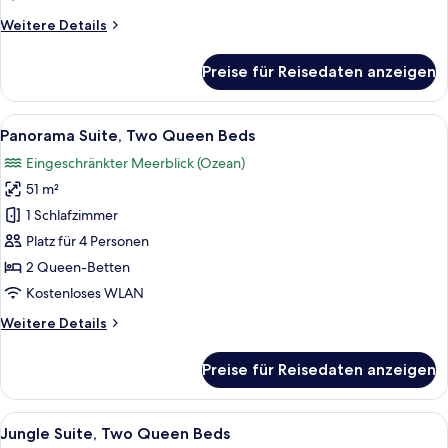
anzeigen
Weitere
Weitere Details
Details
für
Preise für Reisedaten anzeigen
Jungle
Suite,
One
Alle
Ein Balkon mit Holzboden, einem Stuhl
7
King
Panorama Suite, Two Queen Beds
Fotos
Bed
Eingeschränkter Meerblick (Ozean)
für
51 m²
Panorama
Suite,
1 Schlafzimmer
Two
Platz für 4 Personen
Queen
2 Queen-Betten
Beds
Kostenloses WLAN
anzeigen
Weitere
Weitere Details
Details
für
Preise für Reisedaten anzeigen
Panorama
Suite,
Two
Alle
Ein Balkon mit Holzmöbeln und Blick a
7
Queen
Jungle Suite, Two Queen Beds
Fotos
Beds