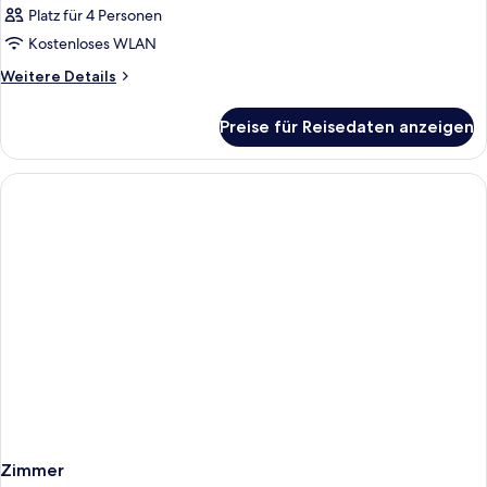
Platz für 4 Personen
Kostenloses WLAN
Weitere
Weitere Details
Details
für
Preise für Reisedaten anzeigen
Zimmer
Zimmer