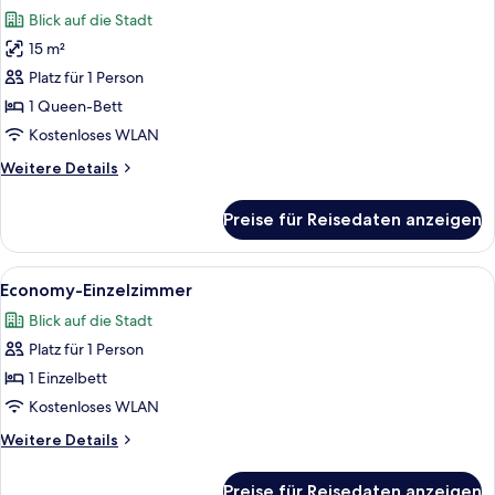
Fotos
Blick auf die Stadt
für
15 m²
Comfort-
Einzelzimmer
Platz für 1 Person
anzeigen
1 Queen-Bett
Kostenloses WLAN
Weitere
Weitere Details
Details
für
Preise für Reisedaten anzeigen
Comfort-
Einzelzimmer
Alle
Ein Hotelzimmer mit Bett, Schreibtisc
13
Economy-Einzelzimmer
Fotos
Blick auf die Stadt
für
Platz für 1 Person
Economy-
Einzelzimmer
1 Einzelbett
anzeigen
Kostenloses WLAN
Weitere
Weitere Details
Details
für
Preise für Reisedaten anzeigen