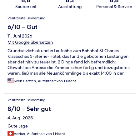
8,8
8,2
8,8
Sauberkeit
Ausstattung
Personal & Service
Bewertungen
Verifizierte Bewertung
6/10 – Gut
11. Juni 2026
Mit Google übersetzen
Grundsätzlich ok und in Laufnähe zum Bahnhof St.Charles.
Klassisches 3-Sterne-Hotel, das für die gebotenen Leistungen
aber definitiv zu teuer ist. 2 Dinge fand ich befremdlich:
Obwohl bei Anreise die Zimmer schon fertig und bezugsbereit
waren, ließ man alle Neuankömmlinge bis exakt 14:00 in der
Lobby warten, um dann mit dem Check-in bei den vielen
Sven Carsten, Aufenthalt von 1 Nacht
Menschen überfordert zu sein. Beim Frühstück steht ein
Securitymensch am Buffet und kontrolliert, dass nicht zu viel
gegessen wird und auf keinen Fall etwas mitgenommen wird-
Verifizierte Bewertung
und sei es nur ein Apfel. Hinterlässt einen merkwürdigen
Eindruck....
8/10 – Sehr gut
4. Aug. 2025
Gute Lage
Adrian, Aufenthalt von 1 Nacht