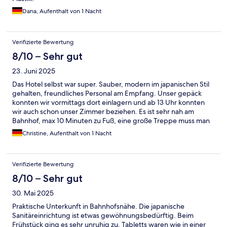
Dana, Aufenthalt von 1 Nacht
Verifizierte Bewertung
8/10 – Sehr gut
23. Juni 2025
Das Hotel selbst war super. Sauber, modern im japanischen Stil
gehalten, freundliches Personal am Empfang. Unser gepäck
konnten wir vormittags dort einlagern und ab 13 Uhr konnten
wir auch schon unser Zimmer beziehen. Es ist sehr nah am
Bahnhof, max 10 Minuten zu Fuß, eine große Treppe muss man
auf dem Weg herauf gehen. Leider sind in direkter Umgebung
Christine, Aufenthalt von 1 Nacht
zum Hotel ein paar Plätze an denen sich Obdachlose platziert
haben.
Verifizierte Bewertung
8/10 – Sehr gut
30. Mai 2025
Praktische Unterkunft in Bahnhofsnähe. Die japanische
Sanitäreinrichtung ist etwas gewöhnungsbedürftig. Beim
Frühstück ging es sehr unruhig zu. Tabletts waren wie in einer