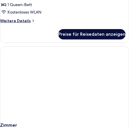
1
1 Queen-Bett
Queen-
Kostenloses WLAN
Bett
Weitere
Weitere Details
anzeigen
Details
für
Preise für Reisedaten anzeigen
Economy-
Doppelzimmer,
1
Queen-
Bett
Zimmer