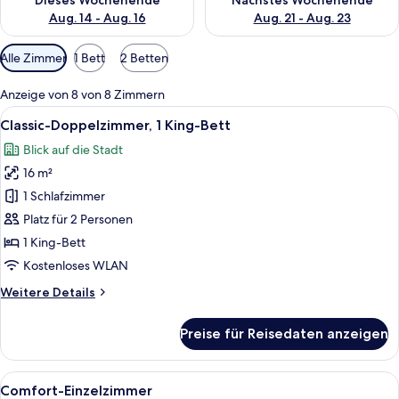
Dieses Wochenende
Nächstes Wochenende
Aug. 14 - Aug. 16
Aug. 21 - Aug. 23
Verfügbare
Alle Zimmer
1 Bett
2 Betten
Filter
für
Anzeige von 8 von 8 Zimmern
Zimmer
Alle
Ein Hotelzimmer mit Bett, Nachttisch,
16
Classic-Doppelzimmer, 1 King-Bett
Fotos
Blick auf die Stadt
für
16 m²
Classic-
Doppelzimmer,
1 Schlafzimmer
1 King-
Platz für 2 Personen
Bett
1 King-Bett
anzeigen
Kostenloses WLAN
Weitere
Weitere Details
Details
für
Preise für Reisedaten anzeigen
Classic-
Doppelzimmer,
1 King-
Alle
Ein Hotelzimmer mit einem Bett, eine
15
Bett
Comfort-Einzelzimmer