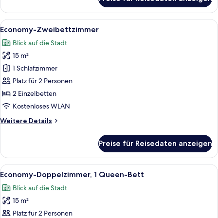
Economy-
Einzelzimmer
Alle
Ein Hotelzimmer mit zwei Betten, einer
16
Economy-Zweibettzimmer
Fotos
Blick auf die Stadt
für
15 m²
Economy-
Zweibettzimmer
1 Schlafzimmer
anzeigen
Platz für 2 Personen
2 Einzelbetten
Kostenloses WLAN
Weitere
Weitere Details
Details
für
Preise für Reisedaten anzeigen
Economy-
Zweibettzimmer
Alle
Ein Hotelzimmer mit einem Bett, eine
15
Economy-Doppelzimmer, 1 Queen-Bett
Fotos
Blick auf die Stadt
für
15 m²
Economy-
Doppelzimmer,
Platz für 2 Personen