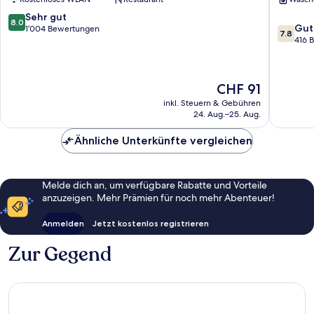
Saint
4.
Charles
Arrondi
8.0
Sehr gut
8.0
7.8
1.
Gut
von
1’004 Bewertungen
7.8
von
Arrondissement
416 
10,
10,
Sehr
Gut,
gut,
416
1’004
Der
CHF 91
Bewert
Bewertungen
Preis
inkl. Steuern & Gebühren
beträgt
24. Aug.–25. Aug.
CHF 91
Ähnliche Unterkünfte vergleichen
Melde dich an, um verfügbare Rabatte und Vorteile
anzuzeigen. Mehr Prämien für noch mehr Abenteuer!
Anmelden
Jetzt kostenlos registrieren
Zur Gegend