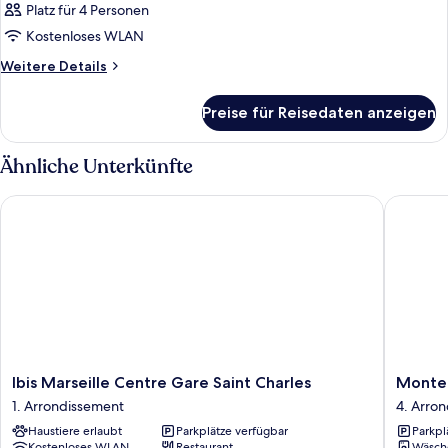
Platz für 4 Personen
Kostenloses WLAN
Weitere
Weitere Details
Details
für
Preise für Reisedaten anzeigen
Zimmer
Ähnliche Unterkünfte
Ibis Marseille Centre Gare Saint Charles
Montemp
Ibis
Monte
Ibis Marseille Centre Gare Saint Charles
Monte
Marseille
Marseill
1. Arrondissement
4. Arro
Centre
Centre
Haustiere erlaubt
Parkplätze verfügbar
Parkpl
Gare
Dôme
Kostenloses WLAN
Restaurant
Wäsch