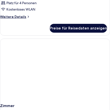
Platz für 4 Personen
Kostenloses WLAN
Weitere
Weitere Details
Details
für
Preise für Reisedaten anzeigen
Zimmer
Zimmer