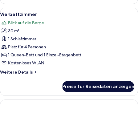
Alle
Zimmersafe, Schreibtisch, kostenlose
4
Vierbettzimmer
Fotos
Blick auf die Berge
für
30 m²
Vierbettzimmer
anzeigen
1 Schlafzimmer
Platz für 4 Personen
1 Queen-Bett und 1 Einzel-Etagenbett
Kostenloses WLAN
Weitere
Weitere Details
Details
für
Preise für Reisedaten anzeigen
Vierbettzimmer