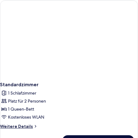
Standardzimmer
1 Schlafzimmer
Platz für 2 Personen
1 Queen-Bett
Kostenloses WLAN
Weitere
Weitere Details
Details
für