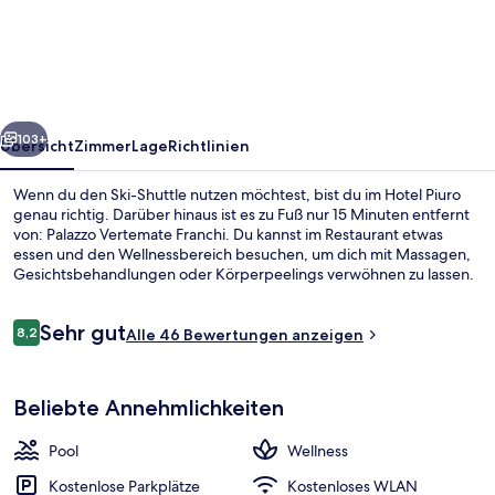
rück
Weiter
103+
Übersicht
Zimmer
Lage
Richtlinien
Wenn du den Ski-Shuttle nutzen möchtest, bist du im Hotel Piuro
genau richtig. Darüber hinaus ist es zu Fuß nur 15 Minuten entfernt
von: Palazzo Vertemate Franchi. Du kannst im Restaurant etwas
essen und den Wellnessbereich besuchen, um dich mit Massagen,
Gesichtsbehandlungen oder Körperpeelings verwöhnen zu lassen.
Eine Bar/Lounge, eine Sauna und ein Dampfbad gehören ebenfalls
zum Angebot. Ebenfalls vorhanden sind Skipässe und ein Skiraum.
Bewertungen
Sehr gut
8,2
Alle 46 Bewertungen anzeigen
8,2 von 10.
Außenpool (je nach Saison geöffnet)
Beliebte Annehmlichkeiten
Pool
Wellness
Kostenlose Parkplätze
Kostenloses WLAN