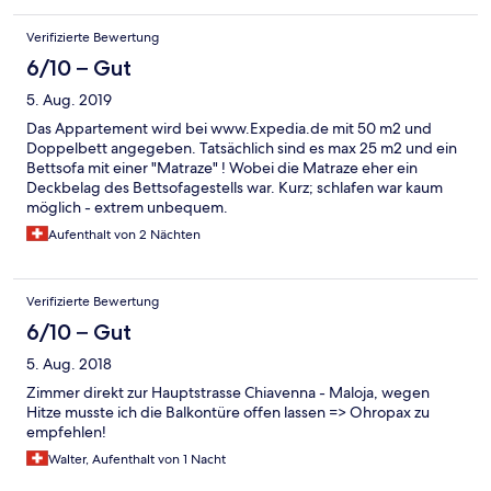
friendly at all- said no English! Sadly he was our server for
dinner. Most uncomfortable dinner we’ve ever had. He printed
Verifizierte Bewertung
off a menu in English for us, and reminded us throughout that
he did not speak English. Did not offer any good wine selection.
6/10 – Gut
Meal was not creative or good He was friendly in the morning. I
5. Aug. 2019
guess he could not wait for us to check out! The views were
spectacular!!!
Das Appartement wird bei www.Expedia.de mit 50 m2 und
Doppelbett angegeben. Tatsächlich sind es max 25 m2 und ein
Bettsofa mit einer "Matraze" ! Wobei die Matraze eher ein
Deckbelag des Bettsofagestells war. Kurz; schlafen war kaum
möglich - extrem unbequem.
Aufenthalt von 2 Nächten
Verifizierte Bewertung
6/10 – Gut
5. Aug. 2018
Zimmer direkt zur Hauptstrasse Chiavenna - Maloja, wegen
Hitze musste ich die Balkontüre offen lassen => Ohropax zu
empfehlen!
Walter, Aufenthalt von 1 Nacht