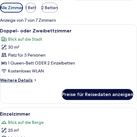
Verfügbare
Alle Zimmer
1 Bett
2 Betten
Filter
für
Anzeige von 7 von 7 Zimmern
Zimmer
Alle
Zimmersafe, Schreibtisch, kostenlose
8
Doppel- oder Zweibettzimmer
Fotos
Blick auf die Stadt
für
30 m²
Doppel-
oder
Platz für 3 Personen
Zweibettzimmer
1 Queen-Bett ODER 2 Einzelbetten
anzeigen
Kostenloses WLAN
Weitere
Weitere Details
Details
für
Preise für Reisedaten anzeigen
Doppel-
oder
Zweibettzimmer
Alle
Zimmersafe, Schreibtisch, kostenlose
4
Einzelzimmer
Fotos
Blick auf die Berge
für
25 m²
Einzelzimmer