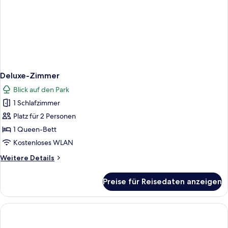
Deluxe-Zimmer
Blick auf den Park
1 Schlafzimmer
Platz für 2 Personen
1 Queen-Bett
Kostenloses WLAN
Weitere
Weitere Details
Details
für
Preise für Reisedaten anzeigen
Deluxe-
Zimmer