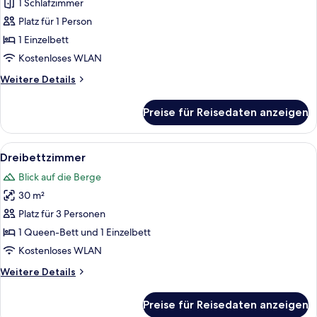
anzeigen
1 Schlafzimmer
Platz für 1 Person
1 Einzelbett
Kostenloses WLAN
Weitere
Weitere Details
Details
für
Preise für Reisedaten anzeigen
Einzelzimmer
Alle
Zimmersafe, Schreibtisch, kostenlose
4
Dreibettzimmer
Fotos
Blick auf die Berge
für
30 m²
Dreibettzimmer
anzeigen
Platz für 3 Personen
1 Queen-Bett und 1 Einzelbett
Kostenloses WLAN
Weitere
Weitere Details
Details
für
Preise für Reisedaten anzeigen
Dreibettzimmer