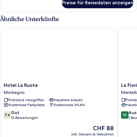
Preise für Reisedaten anzeigen
Standardzimmer
Ähnliche Unterkünfte
Hotel La Ruota
La Fiorid
Hotel
La
Hotel La Ruota
La Fior
La
Fiorida
Morbegno
Mantell
Ruota
Agri
Frühstück inbegriffen
Haustiere erlaubt
Frühst
Morbegno
Relais
Kostenlose Parkplätze
Kostenloses WLAN
Hausti
Mantell
7.6
10.0
Gut
Aus
7.6
10
von
von
15 Bewertungen
1 Be
10,
10,
Der
CHF 88
Gut,
Ausserg
Preis
15
1
inkl. Steuern & Gebühren