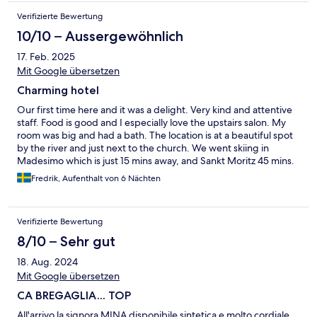
Verifizierte Bewertung
10/10 – Aussergewöhnlich
17. Feb. 2025
Mit Google übersetzen
Charming hotel
Our first time here and it was a delight. Very kind and attentive
staff. Food is good and I especially love the upstairs salon. My
room was big and had a bath. The location is at a beautiful spot
by the river and just next to the church. We went skiing in
Madesimo which is just 15 mins away, and Sankt Moritz 45 mins.
Fredrik, Aufenthalt von 6 Nächten
Verifizierte Bewertung
8/10 – Sehr gut
18. Aug. 2024
Mit Google übersetzen
CA BREGAGLIA... TOP
All'arrivo la signora MINA disponibile sintetica e molto cordiale