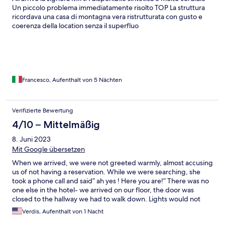
Un piccolo problema immediatamente risolto TOP La struttura
ricordava una casa di montagna vera ristrutturata con gusto e
coerenza della location senza il superfluo
Francesco, Aufenthalt von 5 Nächten
Verifizierte Bewertung
4/10 – Mittelmäßig
8. Juni 2023
Mit Google übersetzen
When we arrived, we were not greeted warmly, almost accusing
us of not having a reservation. While we were searching, she
took a phone call and said” ah yes ! Here you are!” There was no
one else in the hotel- we arrived on our floor, the door was
closed to the hallway we had to walk down. Lights would not
turn on. The room was nothing more than a motel 6, but the
Verdis, Aufenthalt von 1 Nacht
view was spectacular. Went down to have a beer. Server was not