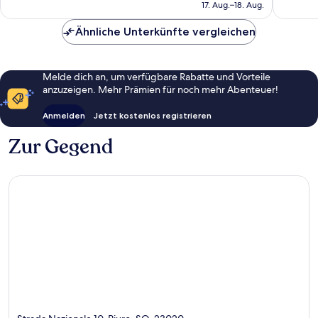
beträgt
17. Aug.–18. Aug.
Bewertungen
Bewert
CHF 88
Ähnliche Unterkünfte vergleichen
Melde dich an, um verfügbare Rabatte und Vorteile
anzuzeigen. Mehr Prämien für noch mehr Abenteuer!
Anmelden
Jetzt kostenlos registrieren
Zur Gegend