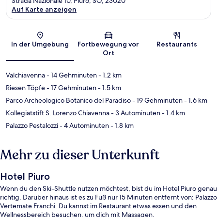
Strada Nazionale 10, Piuro, SO, 23020
Auf Karte anzeigen
Karte
In der Umgebung
Fortbewegung vor
Restaurants
Ort
Valchiavenna
- 14 Gehminuten
- 1.2 km
Riesen Töpfe
- 17 Gehminuten
- 1.5 km
Parco Archeologico Botanico del Paradiso
- 19 Gehminuten
- 1.6 km
Kollegiatstift S. Lorenzo Chiavenna
- 3 Autominuten
- 1.4 km
Palazzo Pestalozzi
- 4 Autominuten
- 1.8 km
Mehr zu dieser Unterkunft
Hotel Piuro
Wenn du den Ski-Shuttle nutzen möchtest, bist du im Hotel Piuro genau
richtig. Darüber hinaus ist es zu Fuß nur 15 Minuten entfernt von: Palazzo
Vertemate Franchi. Du kannst im Restaurant etwas essen und den
Wellnessbereich besuchen, um dich mit Massagen,