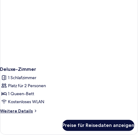
Deluxe-Zimmer
1 Schlafzimmer
Platz für 2 Personen
1 Queen-Bett
Kostenloses WLAN
Weitere
Weitere Details
Details
für
Preise für Reisedaten anzeigen
Deluxe-
Zimmer