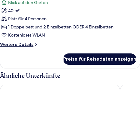
Blick auf den Garten
für
40 m²
Vierbettzimmer
anzeigen
Platz für 4 Personen
1 Doppelbett und 2 Einzelbetten ODER 4 Einzelbetten
Kostenloses WLAN
Weitere
Weitere Details
Details
für
Preise für Reisedaten anzeigen
Vierbettzimmer
Ähnliche Unterkünfte
Hotel Restaurant De La Poste
Hôtel Du