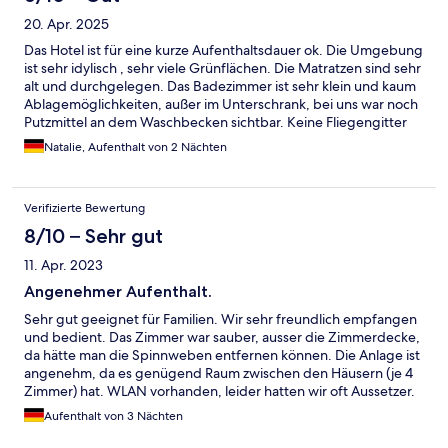
20. Apr. 2025
Das Hotel ist für eine kurze Aufenthaltsdauer ok. Die Umgebung
ist sehr idylisch , sehr viele Grünflächen. Die Matratzen sind sehr
alt und durchgelegen. Das Badezimmer ist sehr klein und kaum
Ablagemöglichkeiten, außer im Unterschrank, bei uns war noch
Putzmittel an dem Waschbecken sichtbar. Keine Fliegengitter
an den Festern. Personal ist sehr freundlich. Das Frühstück war
Natalie, Aufenthalt von 2 Nächten
abwechslungsreich und ausreichend.
Verifizierte Bewertung
8/10 – Sehr gut
11. Apr. 2023
Angenehmer Aufenthalt.
Sehr gut geeignet für Familien. Wir sehr freundlich empfangen
und bedient. Das Zimmer war sauber, ausser die Zimmerdecke,
da hätte man die Spinnweben entfernen können. Die Anlage ist
angenehm, da es genügend Raum zwischen den Häusern (je 4
Zimmer) hat. WLAN vorhanden, leider hatten wir oft Aussetzer.
Frühstücksbuffet mit guten Zutaten und in guter Qualität.
Aufenthalt von 3 Nächten
Abendessen im Restaurant hat uns nicht überzeugt.
Flammkuchen sind jedoch zu empfehlen. Parkplatzangebot auf