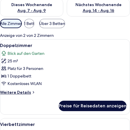
Überprüfe die Verfügbarkeit für dieses Wochenende, Aug. 7 - 
Überprüfe die Verfügbarkeit f
Dieses Wochenende
Nächstes Wochenende
Aug. 7 - Aug. 9
Aug. 14 - Aug. 16
Verfügbare
Alle Zimmer
1 Bett
Über 3 Betten
Filter
für
Anzeige von 2 von 2 Zimmern
Zimmer
Alle
Doppelzimmer
13
Doppelzimmer
Fotos
Blick auf den Garten
für
25 m²
Doppelzimmer
anzeigen
Platz für 3 Personen
1 Doppelbett
Kostenloses WLAN
Weitere
Weitere Details
Details
für
Preise für Reisedaten anzeigen
Doppelzimmer
Alle
Ein Schlafzimmer mit einem Bett, Nach
14
Vierbettzimmer
Fotos