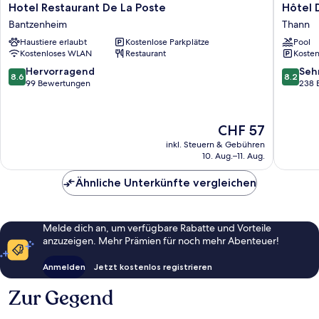
Hotel
Hôtel
Hotel Restaurant De La Poste
Hôtel 
Restaurant
Du
Bantzenheim
Thann
De
Parc
Haustiere erlaubt
Kostenlose Parkplätze
Pool
La
Thann
Kostenloses WLAN
Restaurant
Kosten
Poste
Bantzenheim
8.6
8.2
Hervorragend
Seh
8.6
8.2
von
von
99 Bewertungen
238 
10,
10,
Hervorragend,
Sehr
99
gut,
Der
CHF 57
Bewertungen
238
Preis
inkl. Steuern & Gebühren
Bewert
beträgt
10. Aug.–11. Aug.
CHF 57
Ähnliche Unterkünfte vergleichen
Melde dich an, um verfügbare Rabatte und Vorteile
anzuzeigen. Mehr Prämien für noch mehr Abenteuer!
Anmelden
Jetzt kostenlos registrieren
Zur Gegend