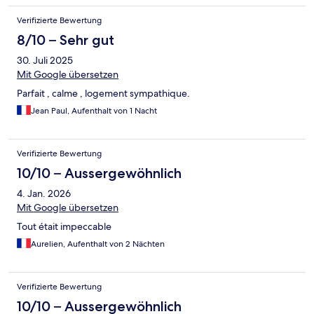
Gelände ist begrenzt und recht eng. Es braucht etwas Geschick
Verifizierte Bewertung
beim ein- und ausparken.
8/10 – Sehr gut
30. Juli 2025
Mit Google übersetzen
Parfait , calme , logement sympathique.
Jean Paul, Aufenthalt von 1 Nacht
Verifizierte Bewertung
10/10 – Aussergewöhnlich
4. Jan. 2026
Mit Google übersetzen
Tout était impeccable
Aurelien, Aufenthalt von 2 Nächten
Verifizierte Bewertung
10/10 – Aussergewöhnlich