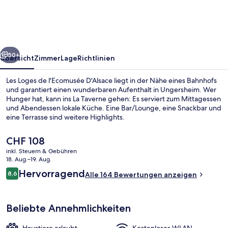
l'Ecomusée
D'Alsace
rück
Weiter
50+
Übersicht
Zimmer
Lage
Richtlinien
Les Loges de l'Ecomusée D'Alsace liegt in der Nähe eines Bahnhofs
und garantiert einen wunderbaren Aufenthalt in Ungersheim. Wer
Hunger hat, kann ins La Taverne gehen: Es serviert zum Mittagessen
und Abendessen lokale Küche. Eine Bar/Lounge, eine Snackbar und
eine Terrasse sind weitere Highlights.
Der
CHF 108
aktuelle
inkl. Steuern & Gebühren
Preis
18. Aug.–19. Aug.
Fassade der Unterkunft
beträgt
Bewertungen
Hervorragend
8,6
Alle 164 Bewertungen anzeigen
CHF 108.
8,6 von 10.
Beliebte Annehmlichkeiten