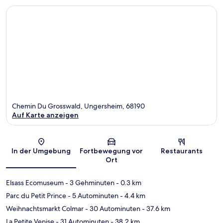
Chemin Du Grosswald, Ungersheim, 68190
Auf Karte anzeigen
Karte
In der Umgebung
Fortbewegung vor
Restaurants
Ort
Elsass Ecomuseum
- 3 Gehminuten
- 0.3 km
Parc du Petit Prince
- 5 Autominuten
- 4.4 km
Weihnachtsmarkt Colmar
- 30 Autominuten
- 37.6 km
La Petite Venise
- 31 Autominuten
- 38.2 km