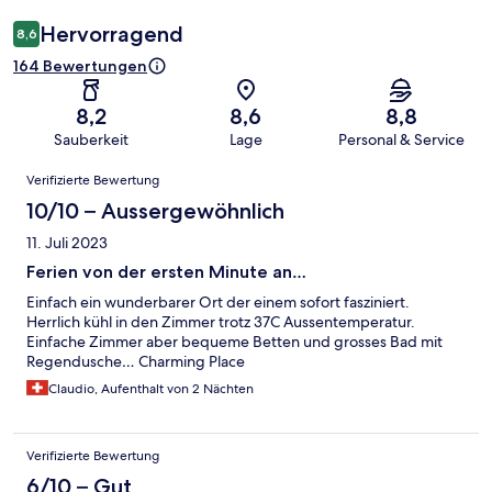
Hervorragend
8,6
164 Bewertungen
8,2
8,6
8,8
Sauberkeit
Lage
Personal & Service
Bewertungen
Verifizierte Bewertung
10/10 – Aussergewöhnlich
11. Juli 2023
Ferien von der ersten Minute an…
Einfach ein wunderbarer Ort der einem sofort fasziniert.
Herrlich kühl in den Zimmer trotz 37C Aussentemperatur.
Einfache Zimmer aber bequeme Betten und grosses Bad mit
Regendusche… Charming Place
Claudio, Aufenthalt von 2 Nächten
Verifizierte Bewertung
6/10 – Gut