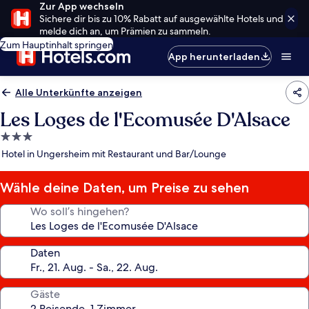
Zur App wechseln
Sichere dir bis zu 10% Rabatt auf ausgewählte Hotels und
melde dich an, um Prämien zu sammeln.
Zum Hauptinhalt springen
App herunterladen
Alle Unterkünfte anzeigen
Les Loges de l'Ecomusée D'Alsace
3.0-
Sterne-
Hotel in Ungersheim mit Restaurant und Bar/Lounge
Unterkunft
Wähle deine Daten, um Preise zu sehen
Wo soll’s hingehen?
Daten
Gäste