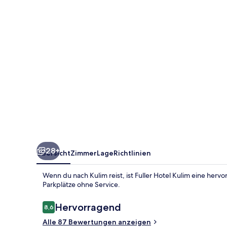
28+
Übersicht
Zimmer
Lage
Richtlinien
Wenn du nach Kulim reist, ist Fuller Hotel Kulim eine he
Parkplätze ohne Service.
Bewertungen
Hervorragend
8,6
8,6 von 10.
Alle 87 Bewertungen anzeigen