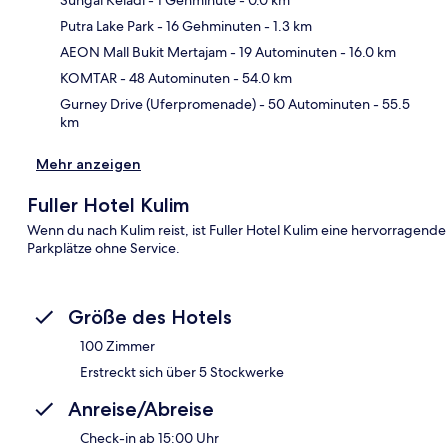
Sungai Keladi
- 1 Gehminute
- 0.0 km
Putra Lake Park
- 16 Gehminuten
- 1.3 km
Kar
AEON Mall Bukit Mertajam
- 19 Autominuten
- 16.0 km
KOMTAR
- 48 Autominuten
- 54.0 km
Gurney Drive (Uferpromenade)
- 50 Autominuten
- 55.5
km
Mehr anzeigen
Fuller Hotel Kulim
Wenn du nach Kulim reist, ist Fuller Hotel Kulim eine hervorrage
Parkplätze ohne Service.
Größe des Hotels
100 Zimmer
Erstreckt sich über 5 Stockwerke
Anreise/Abreise
Check-in ab 15:00 Uhr