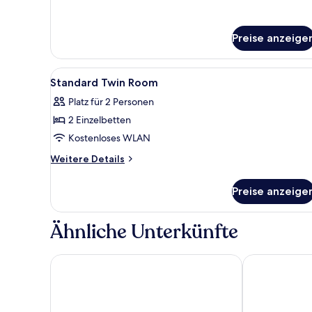
Preise anzeige
Alle
Zimmersafe, Schreibtisch, Büg
4
Standard Twin Room
Fotos
Platz für 2 Personen
für
2 Einzelbetten
Standard
Twin
Kostenloses WLAN
Room
Weitere
Weitere Details
anzeigen
Details
für
Preise anzeige
Standard
Twin
Room
Ähnliche Unterkünfte
D'concept Hotel Kulim
Oyasumi Hote