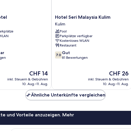
Hotel
tel
Hotel Seri Malaysia Kulim
Seri
Kulim
Malaysia
arkplätze
Pool
Kulim
 WLAN
Parkplätze verfügbar
Kulim
Kostenloses WLAN
Restaurant
7.0
ar
Gut
7.0
von
ngen
81 Bewertungen
10,
Gut,
Der
Der
CHF 14
CHF 26
81
Preis
Preis
Bewertungen
inkl. Steuern & Gebühren
inkl. Steuern & Gebühren
beträgt
beträgt
10. Aug.–11. Aug.
10. Aug.–11. Aug.
CHF 14
CHF 26
Ähnliche Unterkünfte vergleichen
te und Vorteile anzuzeigen. Mehr