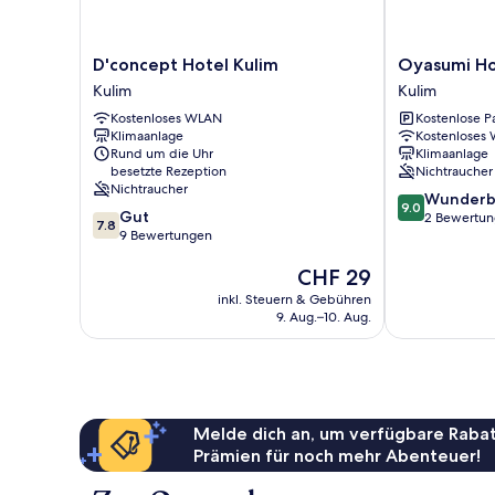
D'concept
Oyasumi
D'concept Hotel Kulim
Oyasumi Ho
Hotel
Hotel
Kulim
Kulim
Kulim
Kulim
Kostenloses WLAN
Kostenlose P
Kulim
Klimaanlage
Kostenloses
Rund um die Uhr
Klimaanlage
besetzte Rezeption
Nichtraucher
Nichtraucher
9.0
Wunderb
9.0
7.8
Gut
von
2 Bewertu
7.8
von
9 Bewertungen
10,
10,
Wunderbar,
Der
CHF 29
Gut,
2
Preis
9
Bewertungen
inkl. Steuern & Gebühren
beträgt
Bewertungen
9. Aug.–10. Aug.
CHF 29
Melde dich an, um verfügbare Rabat
Prämien für noch mehr Abenteuer!