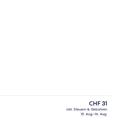
ch
Lobby
Der
CHF 31
aktuelle
inkl. Steuern & Gebühren
Preis
15. Aug.–16. Aug.
Schreibtisch, Bügeleisen/Bügelbrett, kostenloses WLAN
Lobby
beträgt
CHF 31.