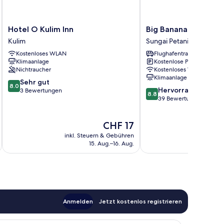
Hotel
Big
Hotel O Kulim Inn
Big Banana Hotel
O
Banana
Kulim
Sungai Petani
Kulim
Hotel
Kostenloses WLAN
Flughafentransfer
Inn
Sungai
Klimaanlage
Kostenlose Parkplätze
Kulim
Petani
Nichtraucher
Kostenloses WLAN
Klimaanlage
8.0
Sehr gut
8.0
8.8
Hervorragend
von
3 Bewertungen
8.8
von
39 Bewertungen
10,
10,
Sehr
Hervorragend,
gut,
Der
CHF 17
39
3
Preis
Bewertungen
Bewertungen
inkl. Steuern & Gebühren
inkl. S
beträgt
15. Aug.–16. Aug.
CHF 17
Anmelden
Jetzt kostenlos registrieren