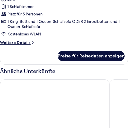
für
1 Schlafzimmer
Superior-
Zimmer
Platz für 5 Personen
anzeigen
1 King-Bett und 1 Queen-Schlafsofa ODER 2 Einzelbetten und 1
Queen-Schlafsofa
Kostenloses WLAN
Weitere
Weitere Details
Details
für
Preise für Reisedaten anzeigen
Superior-
Zimmer
Ähnliche Unterkünfte
25hours Hotel Florence Piazza San Paolino
IQ Hotel