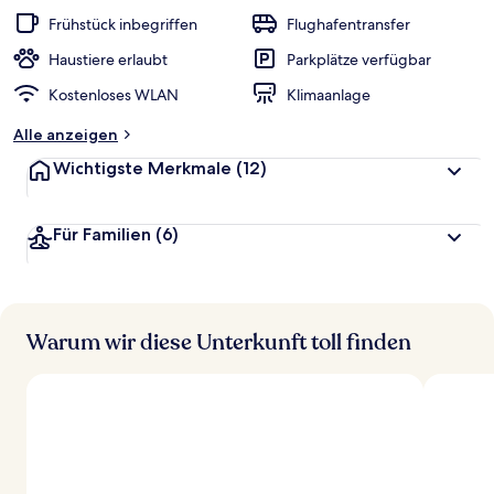
w
Frühstück inbegriffen
Flughafentransfer
e
r
Haustiere erlaubt
Parkplätze verfügbar
t
Kostenloses WLAN
Klimaanlage
e
t
Alle anzeigen
Wichtigste Merkmale
(12)
Für Familien
(6)
Warum wir diese Unterkunft toll finden