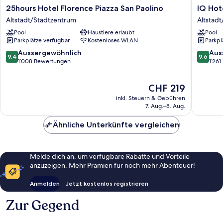
25hours
IQ
25hours Hotel Florence Piazza San Paolino
IQ Hot
Hotel
Hotel
Altstadt/Stadtzentrum
Altstad
Florence
Firenze
Pool
Haustiere erlaubt
Pool
Piazza
Altstad
Parkplätze verfügbar
Kostenloses WLAN
Parkpl
San
Paolino
9.4
9.6
Aussergewöhnlich
Aus
9.4
9.6
Altstadt/Stadtzentrum
von
von
1’008 Bewertungen
1’26
10,
10,
Aussergewöhnlich,
Ausserg
Der
CHF 219
1’008
1’261
Preis
Bewertungen
Bewert
inkl. Steuern & Gebühren
beträgt
7. Aug.–8. Aug.
CHF 219
Ähnliche Unterkünfte vergleichen
Melde dich an, um verfügbare Rabatte und Vorteile
anzuzeigen. Mehr Prämien für noch mehr Abenteuer!
Anmelden
Jetzt kostenlos registrieren
Zur Gegend