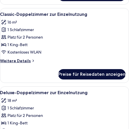
Doppelzimmer
Alle
Ein Schlafzimmer mit Bett, Schreibtis
5
Classic-Doppelzimmer zur Einzelnutzung
Fotos
16 m²
für
1 Schlafzimmer
Classic-
Doppelzimmer
Platz für 2 Personen
zur
1 King-Bett
Einzelnutzung
Kostenloses WLAN
anzeigen
Weitere
Weitere Details
Details
für
Preise für Reisedaten anzeigen
Classic-
Doppelzimmer
zur
Alle
Ein modernes Hotelzimmer mit einem g
4
Einzelnutzung
Deluxe-Doppelzimmer zur Einzelnutzung
Fotos
18 m²
für
1 Schlafzimmer
Deluxe-
Doppelzimmer
Platz für 2 Personen
zur
1 King-Bett