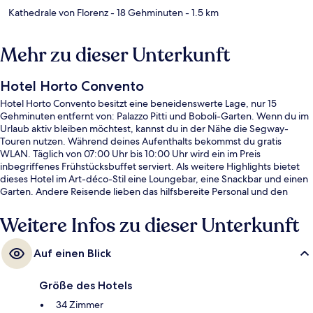
Kathedrale von Florenz
- 18 Gehminuten
- 1.5 km
Mehr zu dieser Unterkunft
Hotel Horto Convento
Hotel Horto Convento besitzt eine beneidenswerte Lage, nur 15
Gehminuten entfernt von: Palazzo Pitti und Boboli-Garten. Wenn du im
Urlaub aktiv bleiben möchtest, kannst du in der Nähe die Segway-
Touren nutzen. Während deines Aufenthalts bekommst du gratis
WLAN. Täglich von 07:00 Uhr bis 10:00 Uhr wird ein im Preis
inbegriffenes Frühstücksbuffet serviert. Als weitere Highlights bietet
dieses Hotel im Art-déco-Stil eine Loungebar, eine Snackbar und einen
Garten. Andere Reisende lieben das hilfsbereite Personal und den
Allgemeinzustand. Die Unterkunft ist nur einen kurzen Fußmarsch von
den öffentlichen Verkehrsmitteln entfernt: Zur U-Bahn
Weitere Infos zu dieser Unterkunft
(Straßenbahnhaltestelle Alamanni - Stazione Santa Maria Novella) sind
es 14 Minuten.
Auf einen Blick
Größe des Hotels
34 Zimmer