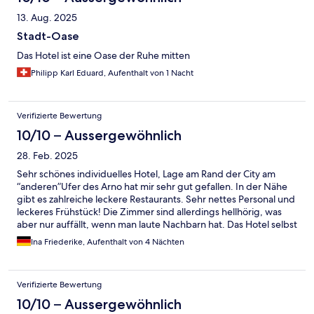
13. Aug. 2025
Stadt-Oase
Das Hotel ist eine Oase der Ruhe mitten
Philipp Karl Eduard, Aufenthalt von 1 Nacht
Verifizierte Bewertung
10/10 – Aussergewöhnlich
28. Feb. 2025
Sehr schönes individuelles Hotel, Lage am Rand der City am
“anderen”Ufer des Arno hat mir sehr gut gefallen. In der Nähe
gibt es zahlreiche leckere Restaurants. Sehr nettes Personal und
leckeres Frühstück! Die Zimmer sind allerdings hellhörig, was
aber nur auffällt, wenn man laute Nachbarn hat. Das Hotel selbst
liegt wirklich ruhig. Preis-Leistungsverhältnis war sehr gut - ich
Ina Friederike, Aufenthalt von 4 Nächten
würde das Hotel Freunden auf jeden Fall empfehlen.
Verifizierte Bewertung
10/10 – Aussergewöhnlich