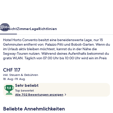
rück
Weiter
35+
Übersicht
Zimmer
Lage
Richtlinien
Hotel Horto Convento besitzt eine beneidenswerte Lage, nur 15
Gehminuten entfernt von: Palazzo Pitti und Boboli-Garten. Wenn du
im Urlaub aktiv bleiben möchtest, kannst du in der Nähe die
Segway-Touren nutzen. Während deines Aufenthalts bekommst du
gratis WLAN. Täglich von 07:00 Uhr bis 10:00 Uhr wird ein im Preis
inbegriffenes Frühstücksbuffet serviert. Als weitere Highlights
bietet dieses Hotel im Art-déco-Stil eine Loungebar, eine Snackbar
Der
CHF 117
und einen Garten. Andere Reisende lieben das hilfsbereite Personal
aktuelle
inkl. Steuern & Gebühren
und den Allgemeinzustand. Die Unterkunft ist nur einen kurzen
Preis
18. Aug.–19. Aug.
Fußmarsch von den öffentlichen Verkehrsmitteln entfernt: Zur U-
Lobby
beträgt
Bewertungen
9,8
Bahn (Straßenbahnhaltestelle Alamanni - Stazione Santa Maria
Sehr beliebt
CHF 117.
Novella) sind es 14 Minuten.
T
von
Top bewertet
o
Alle 702 Bewertungen anzeigen
10,
p
Sehr
beliebt
Beliebte Annehmlichkeiten
b
e