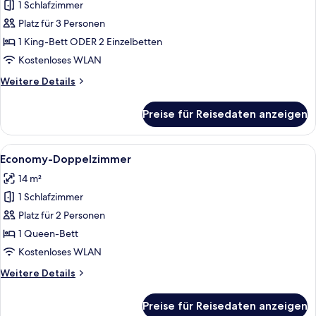
1 Schlafzimmer
Deluxe-
Doppelzimmer
Platz für 3 Personen
anzeigen
1 King-Bett ODER 2 Einzelbetten
Kostenloses WLAN
Weitere
Weitere Details
Details
für
Preise für Reisedaten anzeigen
Deluxe-
Doppelzimmer
Alle
Ein modernes Schlafzimmer mit einem 
4
Economy-Doppelzimmer
Fotos
14 m²
für
1 Schlafzimmer
Economy-
Doppelzimmer
Platz für 2 Personen
anzeigen
1 Queen-Bett
Kostenloses WLAN
Weitere
Weitere Details
Details
für
Preise für Reisedaten anzeigen
Economy-