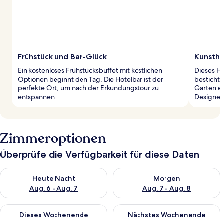
Frühstück und Bar-Glück
Kunsth
Ein kostenloses Frühstücksbuffet mit köstlichen
Dieses H
Optionen beginnt den Tag. Die Hotelbar ist der
besticht
perfekte Ort, um nach der Erkundungstour zu
Garten e
entspannen.
Designe
Zimmeroptionen
Überprüfe die Verfügbarkeit für diese Daten
Überprüfe die Verfügbarkeit für heute Nacht, Aug. 6 - Aug. 7.
Überprüfe die Verfügbarkeit f
Heute Nacht
Morgen
Aug. 6 - Aug. 7
Aug. 7 - Aug. 8
Überprüfe die Verfügbarkeit für dieses Wochenende, Aug. 7 - 
Überprüfe die Verfügbarkeit f
Dieses Wochenende
Nächstes Wochenende