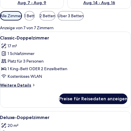
Aug. 7 - Aug. 9
Aug. 14 - Aug. 16
Verfügbare
Alle Zimmer
1 Bett
2 Betten
Über 3 Betten
Filter
für
Anzeige von 7 von 7 Zimmern
Zimmer
Alle
Ein Schlafzimmer mit Bett, Schreibtis
5
Classic-Doppelzimmer
Fotos
17 m²
für
1 Schlafzimmer
Classic-
Doppelzimmer
Platz für 3 Personen
anzeigen
1 King-Bett ODER 2 Einzelbetten
Kostenloses WLAN
Weitere
Weitere Details
Details
für
Preise für Reisedaten anzeigen
Classic-
Doppelzimmer
Alle
Ein modernes Hotelzimmer mit einem g
4
Deluxe-Doppelzimmer
Fotos
20 m²
für