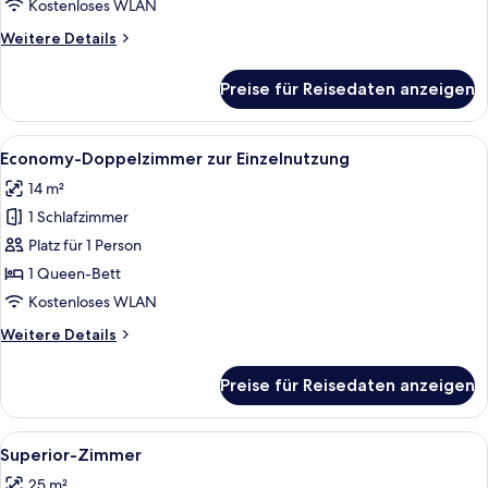
Einzelnutzung
Kostenloses WLAN
anzeigen
Weitere
Weitere Details
Details
für
Preise für Reisedaten anzeigen
Deluxe-
Doppelzimmer
zur
Alle
Ein modernes Schlafzimmer mit einem 
4
Einzelnutzung
Economy-Doppelzimmer zur Einzelnutzung
Fotos
14 m²
für
1 Schlafzimmer
Economy-
Doppelzimmer
Platz für 1 Person
zur
1 Queen-Bett
Einzelnutzung
Kostenloses WLAN
anzeigen
Weitere
Weitere Details
Details
für
Preise für Reisedaten anzeigen
Economy-
Doppelzimmer
zur
Alle
Ein modernes Schlafzimmer mit einem
5
Einzelnutzung
Superior-Zimmer
Fotos
25 m²