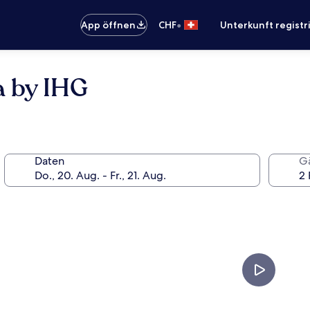
•
App öffnen
CHF
Unterkunft registr
a by IHG
Daten
G