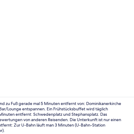
Influencer-V
und zu Fuß gerade mal 5 Minuten entfernt von: Dominikanerkirche
 Bar/Lounge entspannen. Ein Frühstücksbuffet wird täglich
Minuten entfernt: Schwedenplatz und Stephansplatz. Das
Zimmer (Wo
e Bewertungen von anderen Reisenden. Die Unterkunft ist nur einen
ntfernt: Zur U-Bahn läuft man 3 Minuten (U-Bahn-Station
r).