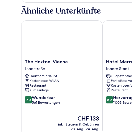
(Ruby's
Choice
Ähnliche Unterkünfte
Upgraded)
The Hoxton, Vienna
Hotel Mercur
The
Hotel
The Hoxton, Vienna
Hotel Merc
Hoxton,
Mercure
Landstraße
Innere Stadt
Vienna
Wien
Haustiere erlaubt
Flughafentra
Landstraße
Zentrum
Kostenloses WLAN
Parkplätze v
Innere
Restaurant
Kostenloses
Stadt
Klimaanlage
Restaurant
9.0
8.6
Wunderbar
Hervorr
9.0
8.6
von
von
561 Bewertungen
1’003 Bewe
10,
10,
Wunderbar,
Hervorragend
Der
CHF 133
561
1’003
Preis
Bewertungen
Bewertungen
inkl. Steuern & Gebühren
beträgt
23. Aug.–24. Aug.