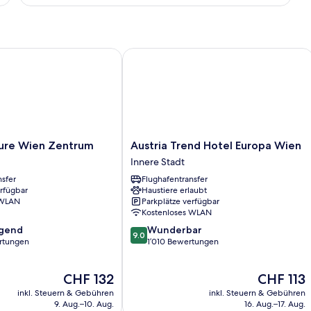
e Wien Zentrum
Austria Trend Hotel Europa Wien
Austria
ure Wien Zentrum
Austria Trend Hotel Europa Wien
Trend
Innere Stadt
Hotel
nsfer
Flughafentransfer
Europa
erfügbar
Haustiere erlaubt
Wien
 WLAN
Parkplätze verfügbar
Innere
Kostenloses WLAN
Stadt
9.0
agend
Wunderbar
9.0
von
rtungen
1’010 Bewertungen
10,
,
Wunderbar,
Der
Der
CHF 132
CHF 113
1’010
Preis
Preis
Bewertungen
inkl. Steuern & Gebühren
inkl. Steuern & Gebühren
beträgt
beträgt
9. Aug.–10. Aug.
16. Aug.–17. Aug.