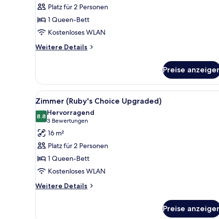
(Lovely)
Platz für 2 Personen
anzeigen
1 Queen-Bett
Kostenloses WLAN
Weitere
Weitere Details
Details
für
Preise anzeige
Zimmer
(Lovely)
Alle
Ein modernes Hotelzimmer mit
7
Zimmer (Ruby's Choice Upgraded)
Fotos
Hervorragend
für
8.8
8.8 von 10
(3
3 Bewertungen
Zimmer
Bewertungen)
16 m²
(Ruby's
Platz für 2 Personen
Choice
1 Queen-Bett
Upgraded)
Kostenloses WLAN
anzeigen
Weitere
Weitere Details
Details
für
Preise anzeige
Zimmer