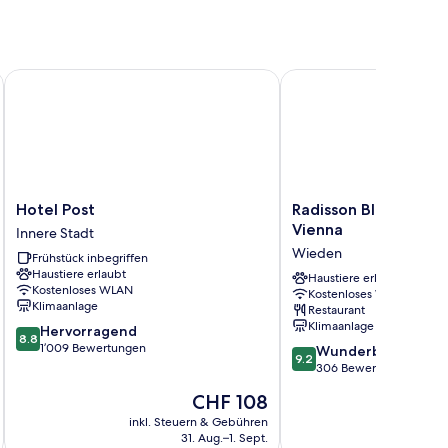
Hotel Post
Radisson Blu Das Triest
Hotel
Radisson
Hotel Post
Radisson Blu Das Trie
Post
Blu
Vienna
Innere Stadt
Innere
Das
Wieden
Frühstück inbegriffen
Stadt
Triest
Haustiere erlaubt
Hotel,
Haustiere erlaubt
Kostenloses WLAN
Kostenloses WLAN
Vienna
Klimaanlage
Restaurant
Wieden
Klimaanlage
8.8
Hervorragend
8.8
von
1’009 Bewertungen
9.2
Wunderbar
9.2
10,
von
306 Bewertungen
Hervorragend,
10,
Der
CHF 108
1’009
Wunderbar,
Preis
Bewertungen
306
inkl. Steuern & Gebühren
inkl. S
beträgt
31. Aug.–1. Sept.
Bewertungen