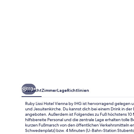
by
IHG
113+
Übersicht
Zimmer
Lage
Richtlinien
Ruby Lissi Hotel Vienna by IHG ist hervorragend gelegen 
und Jesuitenkirche. Du kannst dich bei einem Drink in der
angeboten. Außerdem ist Folgendes zu Fuß höchstens 10 
hilfsbereite Personal und die zentrale Lage erhalten toll
kurzen Fußmarsch von den öffentlichen Verkehrsmitteln e
Schwedenplatz) bzw. 4 Minuten (U-Bahn-Station Stubento