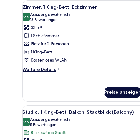
Bett
Alle
Ein modernes Hotelzimmer mit e
4
Zimmer, 1 King-Bett, Eckzimmer
Fotos
Aussergewöhnlich
für
9.4
9.4 von 10
(18
18 Bewertungen
Zimmer,
Bewertungen)
33 m²
1 King-
1 Schlafzimmer
Bett,
Platz für 2 Personen
Eckzimmer
1 King-Bett
anzeigen
Kostenloses WLAN
Weitere
Weitere Details
Details
für
Zimmer,
1 King-
Preise anzeige
Bett,
Eckzimmer
Alle
Ein modernes Hotelzimmer mit 
6
Studio, 1 King-Bett, Balkon, Stadtblick (Balcony)
Fotos
Aussergewöhnlich
für
9.6
9.6 von 10
(5
5 Bewertungen
Studio,
Bewertungen)
Blick auf die Stadt
1 King-