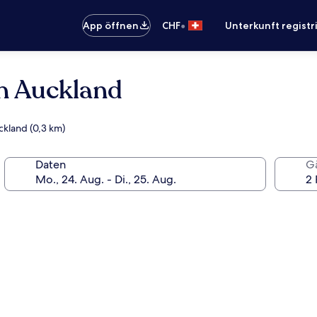
•
App öffnen
CHF
Unterkunft registr
on Auckland
uckland (0,3 km)
Daten
G