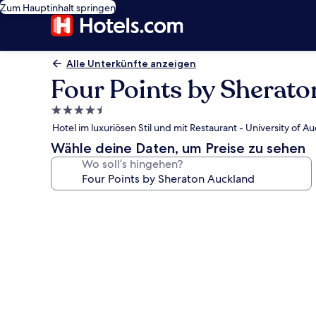
Zum Hauptinhalt springen
Alle Unterkünfte anzeigen
Four Points by Sherat
4.5-
Sterne-
Hotel im luxuriösen Stil und mit Restaurant - University of A
Unterkunft
Wähle deine Daten, um Preise zu sehen
Wo soll’s hingehen?
Fotogalerie
von
Four
Points
by
Sheraton