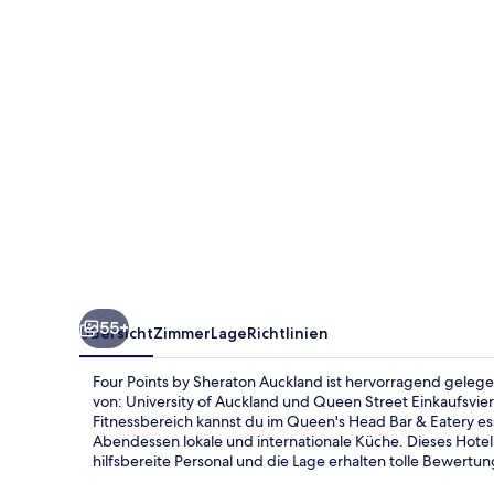
Auckland
55+
Übersicht
Zimmer
Lage
Richtlinien
Four Points by Sheraton Auckland ist hervorragend geleg
von: University of Auckland und Queen Street Einkaufsvi
Fitnessbereich kannst du im Queen's Head Bar & Eatery es
Abendessen lokale und internationale Küche. Dieses Hotel 
hilfsbereite Personal und die Lage erhalten tolle Bewert