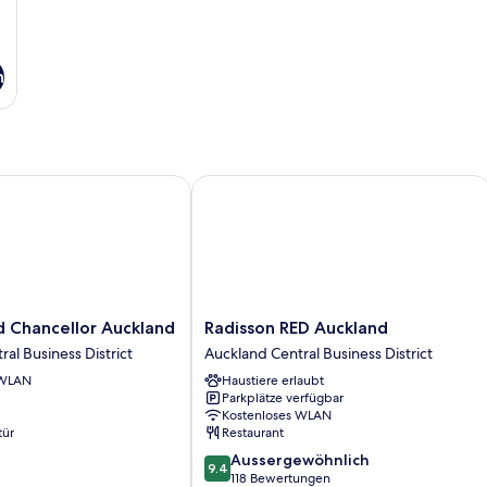
n
Chancellor Auckland
Radisson RED Auckland
Radisson
d Chancellor Auckland
Radisson RED Auckland
RED
al Business District
Auckland Central Business District
Auckland
 WLAN
Haustiere erlaubt
Auckland
Parkplätze verfügbar
Central
Kostenloses WLAN
Business
tür
Restaurant
District
9.4
Aussergewöhnlich
9.4
von
118 Bewertungen