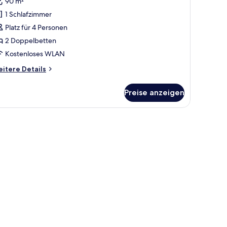
90 m²
urm
1 Schlafzimmer
View)
Platz für 4 Personen
nzeigen
2 Doppelbetten
Kostenloses WLAN
itere
itere Details
tails
r
Preise anzeigen
ite,
Schlafzimmer,
urm
 gerahmten Bild an der Wand.
iew)