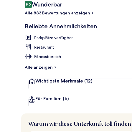
Bewertungen
Wunderbar
9,0
9,0 von 10.
Alle 883 Bewertungen anzeigen
Suite, 1 King
Beliebte Annehmlichkeiten
Parkplätze verfügbar
Restaurant
Fitnessbereich
Alle anzeigen
Wichtigste Merkmale
(12)
Für Familien
(6)
Warum wir diese Unterkunft toll finden