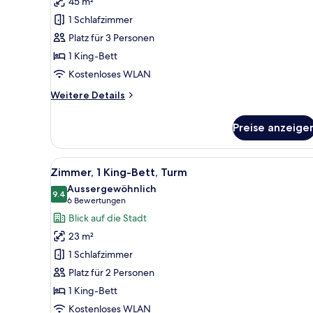
45 m²
Bett,
1 Schlafzimmer
Balkon,
Platz für 3 Personen
Stadtblick
1 King-Bett
(Balcony)
anzeigen
Kostenloses WLAN
Weitere
Weitere Details
Details
für
Preise anzeige
Studio,
1 King-
Bett,
Alle
Ein Hotelzimmer mit großem Fe
4
Balkon,
Zimmer, 1 King-Bett, Turm
Fotos
Stadtblick
Aussergewöhnlich
(Balcony)
für
9.4
9.4 von 10
(6
6 Bewertungen
Zimmer,
Bewertungen)
Blick auf die Stadt
1 King-
23 m²
Bett,
1 Schlafzimmer
Turm
Platz für 2 Personen
anzeigen
1 King-Bett
Kostenloses WLAN