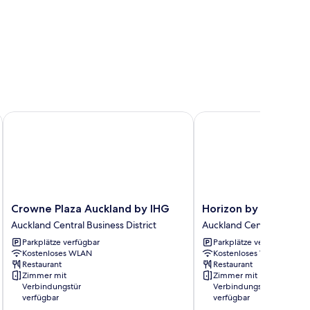
Crowne Plaza Auckland by IHG
Horizon by SkyCity
Crowne
Horizon
Crowne Plaza Auckland by IHG
Horizon by SkyCity
Plaza
by
Auckland Central Business District
Auckland Central Business
Auckland
SkyCity
Parkplätze verfügbar
Parkplätze verfügbar
by
Auckland
Kostenloses WLAN
Kostenloses WLAN
IHG
Central
Restaurant
Restaurant
Auckland
Business
Zimmer mit
Zimmer mit
Central
District
Verbindungstür
Verbindungstür
Business
verfügbar
verfügbar
District