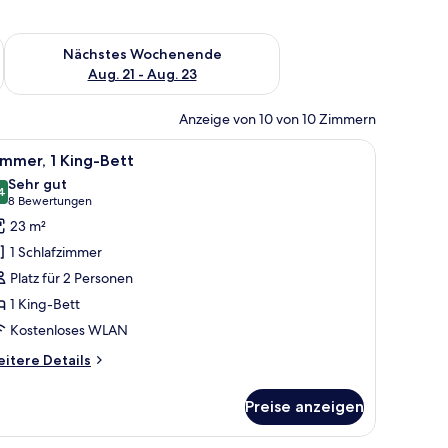
es Wochenende, Aug. 14 - Aug. 16.
Überprüfe die Verfügbarkeit für nächstes Wochenende, Aug. 2
Nächstes Wochenende
Aug. 21 - Aug. 23
Anzeige von 10 von 10 Zimmern
.
m Schreibtisch, einem Stuhl, einem großen Fenster mit Stadtblick und einem 
le
Ein modernes Hotelzimmer mit Duschkabine a
3
mmer, 1 King-Bett
otos
Sehr gut
ür
4
8.4 von 10
(8
8 Bewertungen
immer,
Bewertungen)
23 m²
King-
1 Schlafzimmer
ett
Platz für 2 Personen
nzeigen
1 King-Bett
Kostenloses WLAN
itere
itere Details
tails
r
Preise anzeigen
mmer,
King-