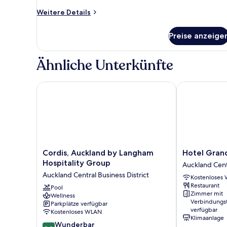
Weitere
Weitere Details
Details
für
Preise anzeige
Zimmer,
1 King-
Bett,
Ähnliche Unterkünfte
Turm
Cordis, Auckland by Langham Hospitality Group
Hotel Grand 
Cordis,
Hotel
Cordis, Auckland by Langham
Hotel Gran
Auckland
Grand
Hospitality Group
Auckland Centr
by
Chancellor
Auckland Central Business District
Kostenloses
Langham
Auckland
Restaurant
Hospitality
Pool
Auckland
Zimmer mit
Wellness
Group
Central
Verbindungs
Parkplätze verfügbar
Auckland
Business
verfügbar
Kostenloses WLAN
Central
District
Klimaanlage
9.0
Business
Wunderbar