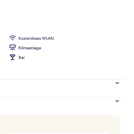
-Bett (View) | Blick von der Unterkunft
Kostenloses WLAN
Klimaanlage
Bar