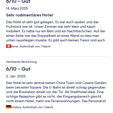
6/10 – Gut
Geduld angesagt.
14. März 2025
Sehr rudimentäres Hotel
Das Hotel ist sehr gut gelegen. Es war auch sauber und das
Frühstück war ok. Unser Zimmer war sehr klein und kaum
möbiliert. Es hatte nur ein Bett und ein Nachttischchen. Auf der
einen Seite war das Doppelbett an einer Wand so dass man
unten raussteigen musste. Es gibt auch keinen Tresor und auch
keinen Fernseher. Auch ein Schrank fehlt. Es hat lediglich eine
Rene, Aufenthalt von 1 Nacht
kleine Stange mit ein paar Kleiderbügeln. Für eine Nacht war es
ok, aber länger würden wir nicht bleiben wollen. Für den
Komfort den es bietet finden wir es überteuert
Verifizierte Bewertung
6/10 – Gut
2. Jan. 2025
Das Hotel ist sehr zentral neben China Town und Covent Garden
beim Leicester Square. Die U-Bahn ist direkt schräg gegenüber
und die Busstation direkt vor der Tür. Als Stadthotel ideal. Eine
richtige Rezeption gibt es nicht, der Eingangsbereich gleicht
nicht einem Hotel, mehr wie Ferienwohnungen. Das Personal ist
sehr freundlich und hilfsbereit. Die Zimmer sind klein aber
Kristina, Aufenthalt von 1 Nacht
zweckmäßig und modern, das Bad auch. Für ein, zwei Nächte