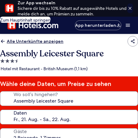
Zur App wechseln
Sichere dir bis zu 10% Rabatt auf ausgewählte Hotels und
melde dich an, um Prämien zu sammeln.
Zum Hauptinhalt springen
App herunterladen
Alle Unterkünfte anzeigen
Assembly Leicester Square
3.5-
Sterne-
Hotel mit Restaurant - British Museum (1,1 km)
Unterkunft
Wähle deine Daten, um Preise zu sehen
Wo soll’s hingehen?
Daten
Gäste