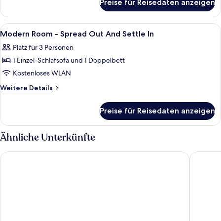
Preise für Reisedaten anzeigen
Cozy
Extra
Comfort
Space
With
Alle
Schallisolierte Zimmer, kostenloses W
11
anzeigen
A
Modern Room - Spread Out And Settle In
Fotos
Little
Platz für 3 Personen
Extra
für
Space
1 Einzel-Schlafsofa und 1 Doppelbett
Modern
Room
Kostenloses WLAN
-
Weitere
Weitere Details
Spread
Details
für
Out
Preise für Reisedaten anzeigen
Modern
And
Room
Settle
-
Ähnliche Unterkünfte
In
Spread
Out
anzeigen
Zedwell Piccadilly Circus
STG Hote
And
Settle
In