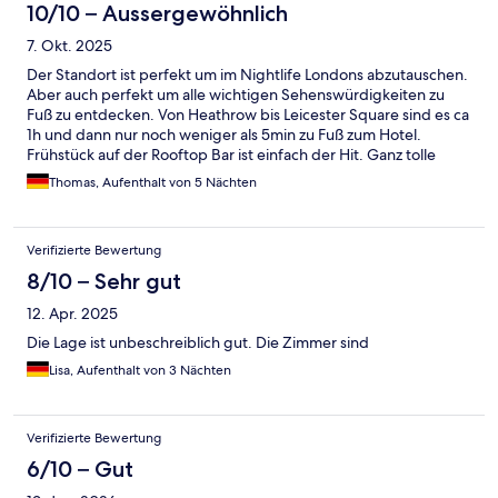
10/10 – Aussergewöhnlich
7. Okt. 2025
Der Standort ist perfekt um im Nightlife Londons abzutauschen.
Aber auch perfekt um alle wichtigen Sehenswürdigkeiten zu
Fuß zu entdecken. Von Heathrow bis Leicester Square sind es ca
1h und dann nur noch weniger als 5min zu Fuß zum Hotel.
Frühstück auf der Rooftop Bar ist einfach der Hit. Ganz tolle
Aussicht über den Dächern Londons. Frühstück typisch britisch,
Thomas, Aufenthalt von 5 Nächten
dafür ausreichend und lecker.
Verifizierte Bewertung
8/10 – Sehr gut
12. Apr. 2025
Die Lage ist unbeschreiblich gut. Die Zimmer sind
Lisa, Aufenthalt von 3 Nächten
Verifizierte Bewertung
6/10 – Gut