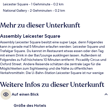
Leicester Square
- 1 Gehminute
- 0.2 km
National Gallery
- 2 Gehminuten
- 0.2 km
Mehr zu dieser Unterkunft
Assembly Leicester Square
Assembly Leicester Square besitzt eine super Lage, denn Folgendes
kann in gerade mal 5 Minuten erlaufen werden: Leicester Square und
Trafalgar Square. Du kannst im Restaurant etwas essen oder den Tag
mit einem Drink in der Bar/Lounge ausklingen lassen. Außerdem ist
Folgendes zu Fuß höchstens 10 Minuten entfernt: Piccadilly Circus und
Oxford Street. Andere Reisende schätzen die zentrale Lage für die
Möglichkeiten zum Sightseeing und die Nähe zu öffentlichen
Verkehrsmitteln: Die U-Bahn-Station Leicester Square ist nur wenige
Schritte und die U-Bahn-Station Charing Cross ist 4 Gehminuten
entfernt.
Weitere Infos zu dieser Unterkunft
Auf einen Blick
Größe des Hotels