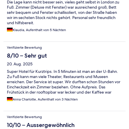
Die Lage kann nicht besser sein, vieles geht selbst in London zu
Fuß. Zimmer (Deluxe mit Fenster) war ausreichend groß, Bett
sehr bequem und Fenster schallisoliert, von der Straße haben
wir im sechsten Stock nichts gehört. Personal sehr freundlich
und hilfsbereit.
Klaudia, Aufenthalt von 5 Nächten
Verifizierte Bewertung
8/10 – Sehr gut
20. Aug. 2025
Super Hotel für Kurztrips. In 5 Minuten ist man an der U-Bahn.
Zu Fuß kann man viele Theater, Restaurants und Museen
erreichen. Der Service ist super. Wir durften schon Stunden vor
Eincheckzeit ein Zimmer beziehen. Ohne Aufpreis. Das
Frühstück in der rooftopbar war lecker und der Kaffee war
hervorragend. Der Ausblick tut einiges dazu. Es gibt sogar eine
Anna Charlotte, Aufenthalt von 3 Nächten
kleine Terrasse, wo man rauchen kann. Die Zimmer sind ok. Es
gibt keinen Tv und man kann die Fenster nicht öffnen, aber die
Betten sind sehr bequem. Vielen Dank an die netten Mitarbeiter
Verifizierte Bewertung
des Hotels. Es war ein sehr schöner Aufenthalt. Ich würde das
Hotel wieder buchen.
10/10 – Aussergewöhnlich