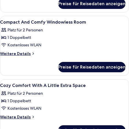
für
Preise für Reisedaten anzeigen
Superior
Doppelzimmer
–
Alle
Schallisolierte Zimmer, kostenloses W
28
ohne
Compact And Comfy Windowless Room
Fotos
Fenster
Platz für 2 Personen
für
1 Doppelbett
Compact
And
Kostenloses WLAN
Comfy
Weitere
Weitere Details
Windowless
Details
für
Room
Preise für Reisedaten anzeigen
Compact
anzeigen
And
Comfy
Alle
Schallisolierte Zimmer, kostenloses W
39
Windowless
Cozy Comfort With A Little Extra Space
Fotos
Room
Platz für 2 Personen
für
1 Doppelbett
Cozy
Comfort
Kostenloses WLAN
With
Weitere
Weitere Details
A
Details
für
Little