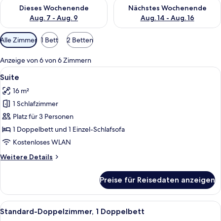
Überprüfe die Verfügbarkeit für dieses Wochenende, Aug. 7 - 
Überprüfe die Verfügbarkeit f
Dieses Wochenende
Nächstes Wochenende
Aug. 7 - Aug. 9
Aug. 14 - Aug. 16
Verfügbare
Alle Zimmer
1 Bett
2 Betten
Filter
für
Anzeige von 6 von 6 Zimmern
Zimmer
Alle
Suite
11
Suite
Fotos
16 m²
für
1 Schlafzimmer
Suite
anzeigen
Platz für 3 Personen
1 Doppelbett und 1 Einzel-Schlafsofa
Kostenloses WLAN
Weitere
Weitere Details
Details
für
Preise für Reisedaten anzeigen
Suite
Alle
Ein modernes Hotelzimmer mit einem g
27
Standard-Doppelzimmer, 1 Doppelbett
Fotos