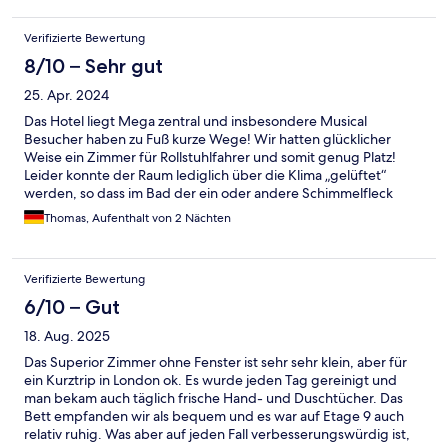
völlig ausreichend, man ist eh viel unterwegs. Der Preis ist schon
recht hoch, dafür hätte ich eine gemütliche Lobby erwartet.
Verifizierte Bewertung
Aber das Bistro auf dem Dach entschädigt mit einem schönen
Ausblick auf London.
8/10 – Sehr gut
25. Apr. 2024
Das Hotel liegt Mega zentral und insbesondere Musical
Besucher haben zu Fuß kurze Wege! Wir hatten glücklicher
Weise ein Zimmer für Rollstuhlfahrer und somit genug Platz!
Leider konnte der Raum lediglich über die Klima „gelüftet“
werden, so dass im Bad der ein oder andere Schimmelfleck
wahrscheinlich ganz normal ist. Zu Aufbewahrung gab es zwei
Thomas, Aufenthalt von 2 Nächten
Nachttisch Schubladen und eine „Garderobe“ direkt am Bett.
Hier könnte man mit wenig Aufwand viel erreichen. Für unseren
Aufenthalt war es dennoch perfekt: Lage, Lage, Lage… Und aus
Verifizierte Bewertung
der Tube ist man nach 100m am Hotel, weitere ca. 150m am
Leicester Square… Einfach MEGA!
6/10 – Gut
18. Aug. 2025
Das Superior Zimmer ohne Fenster ist sehr sehr klein, aber für
ein Kurztrip in London ok. Es wurde jeden Tag gereinigt und
man bekam auch täglich frische Hand- und Duschtücher. Das
Bett empfanden wir als bequem und es war auf Etage 9 auch
relativ ruhig. Was aber auf jeden Fall verbesserungswürdig ist,