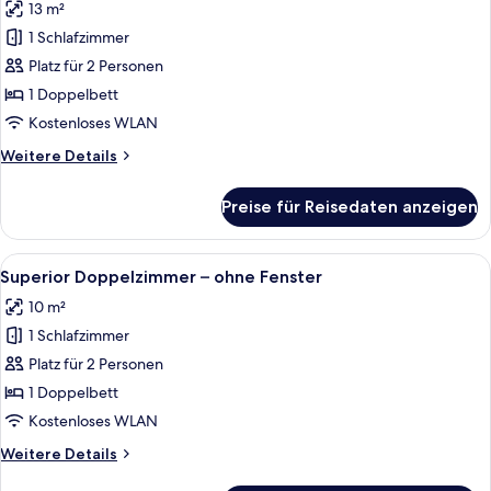
13 m²
für
1 Schlafzimmer
Standard-
Doppelzimmer,
Platz für 2 Personen
1
1 Doppelbett
Doppelbett
Kostenloses WLAN
anzeigen
Weitere
Weitere Details
Details
für
Preise für Reisedaten anzeigen
Standard-
Doppelzimmer,
1
Alle
Ein modernes Schlafzimmer mit einem 
14
Doppelbett
Superior Doppelzimmer – ohne Fenster
Fotos
10 m²
für
1 Schlafzimmer
Superior
Doppelzimmer
Platz für 2 Personen
–
1 Doppelbett
ohne
Kostenloses WLAN
Fenster
Weitere
Weitere Details
anzeigen
Details