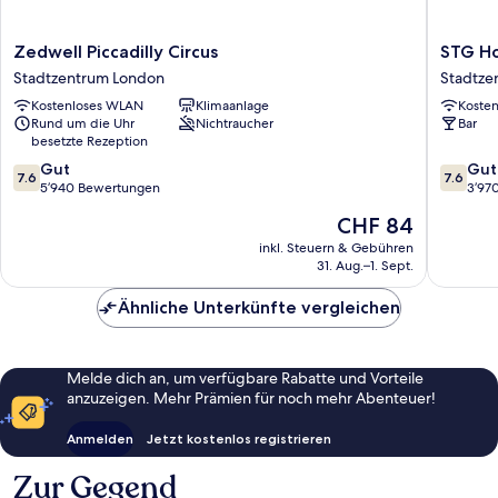
Zedwell
STG
Zedwell Piccadilly Circus
STG Ho
Piccadilly
Hotel
Stadtzentrum London
Stadtze
Circus
London
Kostenloses WLAN
Klimaanlage
Koste
Stadtzentrum
Oxford
Rund um die Uhr
Nichtraucher
Bar
London
Street
besetzte Rezeption
Stadtze
7.6
7.6
Gut
London
Gut
7.6
7.6
von
von
5’940 Bewertungen
3’97
10,
10,
Der
CHF 84
Gut,
Gut,
Preis
5’940
3’970
inkl. Steuern & Gebühren
beträgt
31. Aug.–1. Sept.
Bewertungen
Bewert
CHF 84
Ähnliche Unterkünfte vergleichen
Melde dich an, um verfügbare Rabatte und Vorteile
anzuzeigen. Mehr Prämien für noch mehr Abenteuer!
Anmelden
Jetzt kostenlos registrieren
Zur Gegend