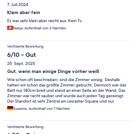
7. Juli 2024
Klein aber fein
Es war sehr klein aber reicht aus. Kein Tv.
Nadja, Aufenthalt von 3 Nächten
Verifizierte Bewertung
6/10 – Gut
25. Sept. 2025
Gut, wenn man einige Dinge vorher weiß
Wie schon oft beschrieben, sind die Zimmer winzig. Deshalb
hatten wir schon das größte Zimmer gebucht. Dennoch war das
Bett nur 140cm breit und stand an einer Seite an der Wand. Das
Zimmer war recht sauber und wurde auch jeden Tag gereinigt.
Der Standort ist sehr Zentral am Leicester Square und nur
ein,zwei Minuten von Chinatown und Trafalgar Square entfernt.
Susanne, Aufenthalt von 7 Nächten
Zum Picadilly Circus sind es 5 Gehminuten, zur Tube 2 Minuten.
Eine Bushaltestelle und allerlei Geschäfte direkt vor der Tür.
Personal gab es nur am Eingang und das Reinigungspersonal
Verifizierte Bewertung
auf der Etage. Einer der beiden Aufzüge war defekt. Da diese
sehr klein waren und und in die 9. Etage bringen sollte, war