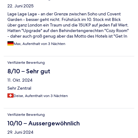
22. Juni 2025
Lage Lage Lage - an der Grenze zwischen Soho und Covent
Garden - besser geht nicht. Frühstück im 10. Stock mit Blick
über ganz London ein Traum und die 15UKP auf jeden Fall Wert.
Hatten "Upgrade" auf den Behindertengerechten "Cozy Room"
- daher auch groß genug aber das Motto des Hotels ist "Get In
Then Get Out" also nix um Stunden auf dem Zimmer zu
Max, Aufenthalt von 3 Nächten
verbringen. Preis Leistung stimmt - wir kommen wieder
Verifizierte Bewertung
8/10 – Sehr gut
11. Okt. 2024
Sehr Zentral
Deise, Aufenthalt von 3 Nächten
Verifizierte Bewertung
10/10 – Aussergewöhnlich
29. Juni 2024