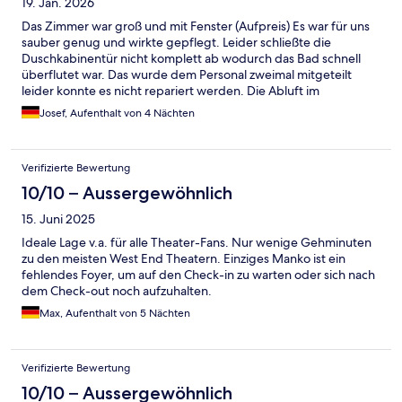
19. Jan. 2026
Das Zimmer war groß und mit Fenster (Aufpreis) Es war für uns
sauber genug und wirkte gepflegt. Leider schließte die
Duschkabinentür nicht komplett ab wodurch das Bad schnell
überflutet war. Das wurde dem Personal zweimal mitgeteilt
leider konnte es nicht repariert werden. Die Abluft im
Badezimmer konnte auch nicht abgeschalten werden und war
Josef, Aufenthalt von 4 Nächten
dadurch etwas lauter abends. Wenn man aber die Tür zu
machte war es ertragbar.
Verifizierte Bewertung
10/10 – Aussergewöhnlich
15. Juni 2025
Ideale Lage v.a. für alle Theater-Fans. Nur wenige Gehminuten
zu den meisten West End Theatern. Einziges Manko ist ein
fehlendes Foyer, um auf den Check-in zu warten oder sich nach
dem Check-out noch aufzuhalten.
Max, Aufenthalt von 5 Nächten
Verifizierte Bewertung
10/10 – Aussergewöhnlich