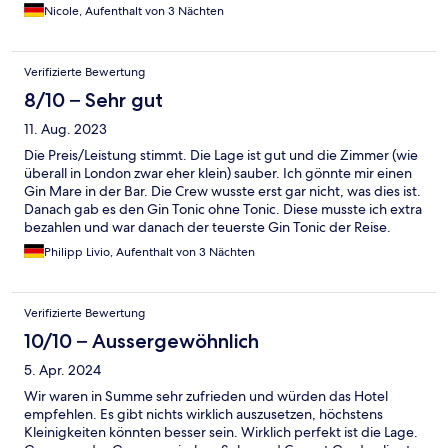
dass Ablagefläche geschaffen werden sollte. Es gibt nur zwei
Nicole, Aufenthalt von 3 Nächten
Haken mit jeweils einem Bügel an der Wand. Kein Stuhl oder
eine Bank wo man mal etwas ablegen kann. Alles muss im Koffer
bleiben und dieser muss auf dem Boden liegen. Hier wäre
Verifizierte Bewertung
wenigstens eine kleine Ablagebank oder weitere Haken an der
Wand von Vorteil. Im Badezimmer gibt es ebenfalls nur zwei
8/10 – Sehr gut
Haken für vier Handtücher, die aber noch nicht mal Schlaufen
11. Aug. 2023
zum Aufhängen haben. Außerdem gibt es im ganzen Zimmer
nur eine einzige Steckdose!! Unbedingt einen Mehrfachstecker
Die Preis/Leistung stimmt. Die Lage ist gut und die Zimmer (wie
mitnehmen!!!
überall in London zwar eher klein) sauber. Ich gönnte mir einen
Gin Mare in der Bar. Die Crew wusste erst gar nicht, was dies ist.
Danach gab es den Gin Tonic ohne Tonic. Diese musste ich extra
bezahlen und war danach der teuerste Gin Tonic der Reise.
Wenn jemand nach einem langen Tag TV braucht, Augen auf. in
Philipp Livio, Aufenthalt von 3 Nächten
meinem Zimmer gab es keinen Fernseher (brauchte ich zwar
nicht, kann aber für einige ja wichtig sein).
Verifizierte Bewertung
10/10 – Aussergewöhnlich
5. Apr. 2024
Wir waren in Summe sehr zufrieden und würden das Hotel
empfehlen. Es gibt nichts wirklich auszusetzen, höchstens
Kleinigkeiten könnten besser sein. Wirklich perfekt ist die Lage.