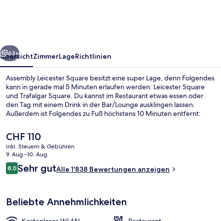
rück
Weiter
63+
Übersicht
Zimmer
Lage
Richtlinien
Assembly Leicester Square besitzt eine super Lage, denn Folgendes
kann in gerade mal 5 Minuten erlaufen werden: Leicester Square
und Trafalgar Square. Du kannst im Restaurant etwas essen oder
den Tag mit einem Drink in der Bar/Lounge ausklingen lassen.
Außerdem ist Folgendes zu Fuß höchstens 10 Minuten entfernt:
Piccadilly Circus und Oxford Street. Andere Reisende schätzen die
zentrale Lage für die Möglichkeiten zum Sightseeing und die Nähe
Der
CHF 110
zu öffentlichen Verkehrsmitteln: Die U-Bahn-Station Leicester
aktuelle
inkl. Steuern & Gebühren
Square ist nur wenige Schritte und die U-Bahn-Station Charing
Preis
9. Aug.–10. Aug.
Cross ist 4 Gehminuten entfernt.
Balkon
beträgt
Bewertungen
Sehr gut
8,0
Alle 1'838 Bewertungen anzeigen
CHF 110.
8,0 von 10.
Beliebte Annehmlichkeiten