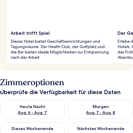
Arbeit trifft Spiel
Der Ge
Dieses Hotel bietet Geschäftseinrichtungen und
Erlebe d
Tagungsräume. Der Health Club, der Golfplatz und
Hotels. 
die Bar bieten ideale Möglichkeiten zur Entspannung
das Frü
nach der Arbeit.
Abenteu
Zimmeroptionen
Überprüfe die Verfügbarkeit für diese Daten
Überprüfe die Verfügbarkeit für heute Nacht, Aug. 6 - Aug. 7.
Überprüfe die Verfügbarkeit f
Heute Nacht
Morgen
Aug. 6 - Aug. 7
Aug. 7 - Aug. 8
Überprüfe die Verfügbarkeit für dieses Wochenende, Aug. 7 - 
Überprüfe die Verfügbarkeit f
Dieses Wochenende
Nächstes Wochenende