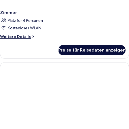
Zimmer
Platz für 4 Personen
Kostenloses WLAN
Weitere
Weitere Details
Details
für
Preise für Reisedaten anzeigen
Zimmer