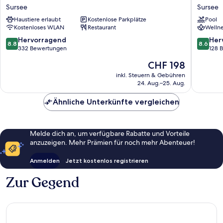
Sursee
Aquafit
Sursee
Sursee
Sursee
Sursee
Haustiere erlaubt
Kostenlose Parkplätze
Pool
Kostenloses WLAN
Restaurant
Wellne
8.8
8.6
Hervorragend
Her
8.8
8.6
von
von
332 Bewertungen
128 
10,
10,
Der
CHF 198
Hervorragend,
Hervorr
Preis
332
128
inkl. Steuern & Gebühren
beträgt
24. Aug.–25. Aug.
Bewertungen
Bewert
CHF 198
Ähnliche Unterkünfte vergleichen
Melde dich an, um verfügbare Rabatte und Vorteile
anzuzeigen. Mehr Prämien für noch mehr Abenteuer!
Anmelden
Jetzt kostenlos registrieren
Zur Gegend