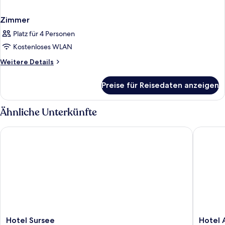
Zimmer
Platz für 4 Personen
Kostenloses WLAN
Weitere
Weitere Details
Details
für
Preise für Reisedaten anzeigen
Zimmer
Ähnliche Unterkünfte
Hotel Sursee
Hotel Aq
Hotel
Hotel
Hotel Sursee
Hotel 