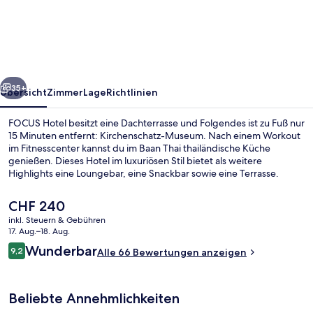
rück
Weiter
35+
Übersicht
Zimmer
Lage
Richtlinien
FOCUS Hotel besitzt eine Dachterrasse und Folgendes ist zu Fuß nur
15 Minuten entfernt: Kirchenschatz-Museum. Nach einem Workout
im Fitnesscenter kannst du im Baan Thai thailändische Küche
genießen. Dieses Hotel im luxuriösen Stil bietet als weitere
Highlights eine Loungebar, eine Snackbar sowie eine Terrasse.
Der
CHF 240
aktuelle
inkl. Steuern & Gebühren
Preis
17. Aug.–18. Aug.
Tägliches Frühstücksbuffet gegen Ge
beträgt
Bewertungen
Wunderbar
9,2
Alle 66 Bewertungen anzeigen
CHF 240.
9,2 von 10.
Beliebte Annehmlichkeiten