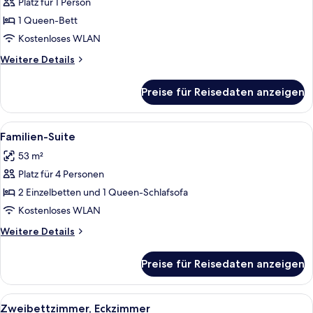
Zimmer
Platz für 1 Person
anzeigen
1 Queen-Bett
Kostenloses WLAN
Weitere
Weitere Details
Details
für
Preise für Reisedaten anzeigen
Business-
Zimmer
Alle
Ein modernes Schlafzimmer mit einem
10
Familien-Suite
Fotos
53 m²
für
Platz für 4 Personen
Familien-
Suite
2 Einzelbetten und 1 Queen-Schlafsofa
anzeigen
Kostenloses WLAN
Weitere
Weitere Details
Details
für
Preise für Reisedaten anzeigen
Familien-
Suite
Alle
Zweibettzimmer, Eckzimmer
6
Zweibettzimmer, Eckzimmer