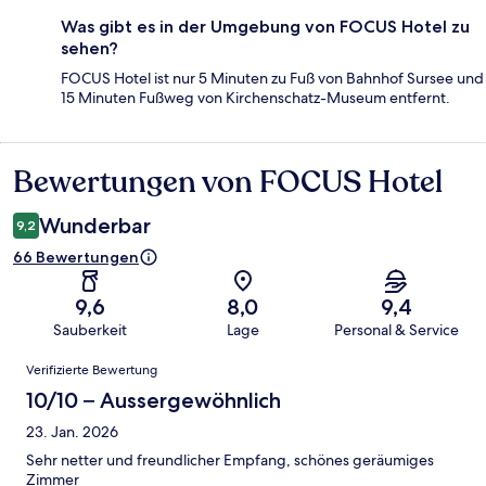
Was gibt es in der Umgebung von FOCUS Hotel zu
sehen?
FOCUS Hotel ist nur 5 Minuten zu Fuß von Bahnhof Sursee und
15 Minuten Fußweg von Kirchenschatz-Museum entfernt.
Bewertungen von FOCUS Hotel
Bewertungen
Wunderbar
9,2
66 Bewertungen
9,6
8,0
9,4
Sauberkeit
Lage
Personal & Service
Bewertungen
Verifizierte Bewertung
10/10 – Aussergewöhnlich
23. Jan. 2026
Sehr netter und freundlicher Empfang, schönes geräumiges
Zimmer