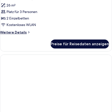
Fotos
26 m²
für
Platz für 3 Personen
Zweibettzimmer,
Eckzimmer
2 Einzelbetten
anzeigen
Kostenloses WLAN
Weitere
Weitere Details
Details
für
Preise für Reisedaten anzeigen
Zweibettzimmer,
Eckzimmer