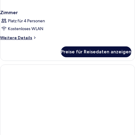
Zimmer
Platz für 4 Personen
Kostenloses WLAN
Weitere
Weitere Details
Details
für
Preise für Reisedaten anzeigen
Zimmer