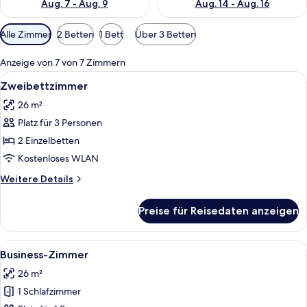
Aug. 7 - Aug. 9
Aug. 14 - Aug. 16
Verfügbare
Alle Zimmer
2 Betten
1 Bett
Über 3 Betten
Filter
für
Anzeige von 7 von 7 Zimmern
Zimmer
Alle
Ein Hotelzimmer mit einem großen Bett
7
Zweibettzimmer
Fotos
26 m²
für
Platz für 3 Personen
Zweibettzimmer
anzeigen
2 Einzelbetten
Kostenloses WLAN
Weitere
Weitere Details
Details
für
Preise für Reisedaten anzeigen
Zweibettzimmer
Alle
Ein Hotelzimmer mit einem Bett, eine
6
Business-Zimmer
Fotos
26 m²
für
1 Schlafzimmer
Business-