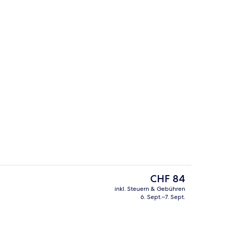
lafzimmer, Nichtraucher
Lobby
Der
CHF 84
aktuelle
inkl. Steuern & Gebühren
Preis
6. Sept.–7. Sept.
 1 King-Bett, Nichtraucher
Rezeption
beträgt
CHF 84.