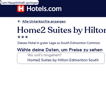
Zum Hauptinhalt springen
Alle Unterkünfte anzeigen
Home2 Suites by Hilt
3.0-
Sterne-
Dieses Hotel in guter Lage zu South Edmonton Common
Unterkunft
Wähle deine Daten, um Preise zu sehen
Wo soll’s hingehen?
Fotogalerie
von
Home2
Suites
by
Hilton