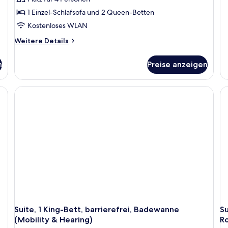
Ni
1 Einzel-Schlafsofa und 2 Queen-Betten
Kostenloses WLAN
Weitere
Weitere Details
Details
für
n
Preise anzeigen
Studio
With
2
rauem Sofa, einem kleinen Tisch, einem Schreibtisch mit Stuhl und einer Es
Queen
Beds-
Non-
Smoking
Suite, 1 King-Bett, barrierefrei, Badewanne
Su
(Mobility & Hearing)
Ro