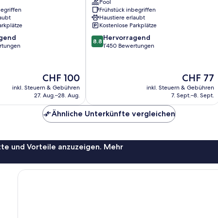
&
Pool
egriffen
Frühstück inbegriffen
Suites
aubt
Haustiere erlaubt
Edmonton
arkplätze
Kostenlose Parkplätze
South
8.8
agend
by
Hervorragend
8.8
von
rtungen
IHG
1’450 Bewertungen
10,
Southwest
,
Hervorragend,
Edmonton
1’450
Der
Der
CHF 100
CHF 77
Bewertungen
Preis
Preis
inkl. Steuern & Gebühren
inkl. Steuern & Gebühren
beträgt
beträgt
27. Aug.–28. Aug.
7. Sept.–8. Sept.
CHF 100
CHF 77
Ähnliche Unterkünfte vergleichen
te und Vorteile anzuzeigen. Mehr