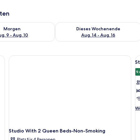
aten
 - Aug. 9.
 Verfügbarkeit für morgen, Aug. 9 - Aug. 10.
Überprüfe die Verfügbarkeit für dies
Morgen
Dieses Wochenende
g. 9 - Aug. 10
Aug. 14 - Aug. 16
Al
St
F
f
9.
S
1 
B
N
We
a
We
De
fü
St
1 
Studio With 2 Queen Beds-Non-Smoking
Be
Platz für 4 Personen