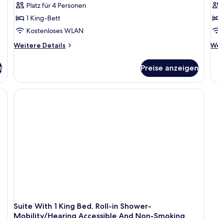
Platz für 4 Personen
1 King-Bett
Kostenloses WLAN
Weitere
We
Weitere Details
We
Details
De
für
fü
n
Preise anzeigen
Suite,
Su
1 King-
1 
Bett,
Be
er, Ohrensessel, Bett, Schreibtisch, Fernseher und einem großen Fenster.
barrierefrei,
ba
Badewanne
(M
(Mobility
&
&
He
Hearing)
Ro
in
Sh
Suite With 1 King Bed, Roll-in Shower-
Mobility/Hearing Accessible And Non-Smoking