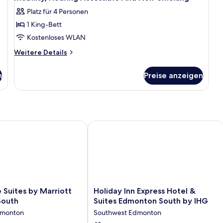
Platz für 4 Personen
1 King-Bett
Kostenloses WLAN
Weitere
Weitere Details
Details
für
n
Preise anzeigen
Suite
With
1
King
Bed,
Roll-
uites by Marriott Edmonton South
Holiday Inn Express Hotel & Suites 
in
Shower-
Mobility/Hearing
Accessible
And
Non-
Smoking
Holiday
Suites by Marriott
Holiday Inn Express Hotel &
Inn
South
Suites Edmonton South by IHG
Express
dmonton
Southwest Edmonton
Hotel