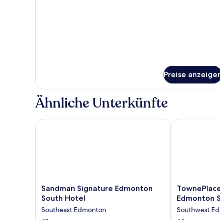
Nichtraucher
Preise anzeige
Ähnliche Unterkünfte
Sandman Signature Edmonton South Hotel
TownePlace S
Sandman
TownePlace
Sandman Signature Edmonton
TownePlace 
Signature
Suites
South Hotel
Edmonton 
Edmonton
by
Southeast Edmonton
Southwest E
South
Marriott