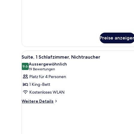
Smoking
Preise anzeige
Alle
Ein modernes Hotelzimmer mit g
7
Suite, 1 Schlafzimmer, Nichtraucher
Fotos
Aussergewöhnlich
für
9.6
9.6 von 10
(19
19 Bewertungen
Suite,
Bewertungen)
Platz für 4 Personen
1
1 King-Bett
Schlafzimmer,
Kostenloses WLAN
Nichtraucher
Weitere
anzeigen
Weitere Details
Details
für
Suite,
1
Schlafzimmer,
Nichtraucher