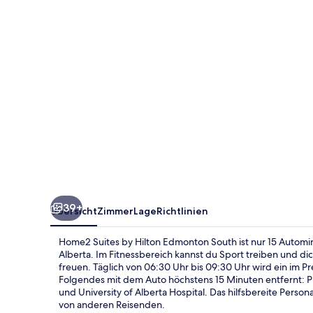
Edmonton
South
39+
Übersicht
Zimmer
Lage
Richtlinien
Home2 Suites by Hilton Edmonton South ist nur 15 Autom
Alberta. Im Fitnessbereich kannst du Sport treiben und d
freuen. Täglich von 06:30 Uhr bis 09:30 Uhr wird ein im P
Folgendes mit dem Auto höchstens 15 Minuten entfernt: P
und University of Alberta Hospital. Das hilfsbereite Perso
von anderen Reisenden.