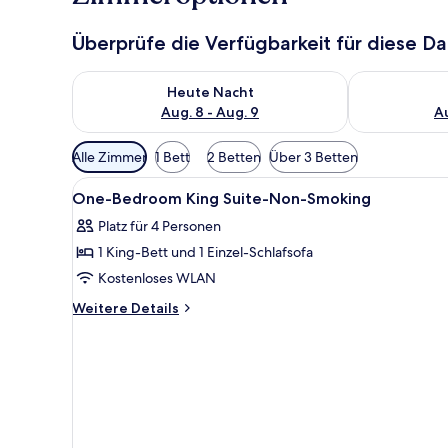
Überprüfe die Verfügbarkeit für diese D
Überprüfe die Verfügbarkeit für heute Nacht, Aug. 8
Überprüfe die
Heute Nacht
Aug. 8 - Aug. 9
Au
Verfügbare
Alle Zimmer
1 Bett
2 Betten
Über 3 Betten
Filter
Alle
Eigene Küche
für
1
One-Bedroom King Suite-Non-Smoking
Fotos
Zimmer
Platz für 4 Personen
für
1 King-Bett und 1 Einzel-Schlafsofa
One-
Bedroom
Kostenloses WLAN
King
Weitere
Weitere Details
Suite-
Details
für
Non-
One-
Smoking
Bedroom
anzeigen
King
Suite-
Non-