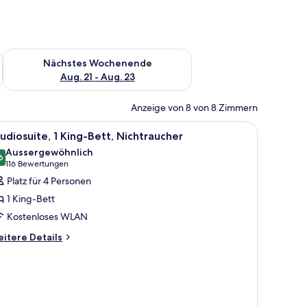
es Wochenende, Aug. 14 - Aug. 16.
Überprüfe die Verfügbarkeit für nächstes Wochenende, Aug. 2
Nächstes Wochenende
Aug. 21 - Aug. 23
Anzeige von 8 von 8 Zimmern
le
Ein modernes Hotelzimmer mit Küchenzeile, gr
6
udiosuite, 1 King-Bett, Nichtraucher
otos
Aussergewöhnlich
ür
6
9.6 von 10
(116
116 Bewertungen
tudiosuite,
Bewertungen)
Platz für 4 Personen
King-
1 King-Bett
ett,
Kostenloses WLAN
ichtraucher
itere
nzeigen
itere Details
tails
r
udiosuite,
King-
tt,