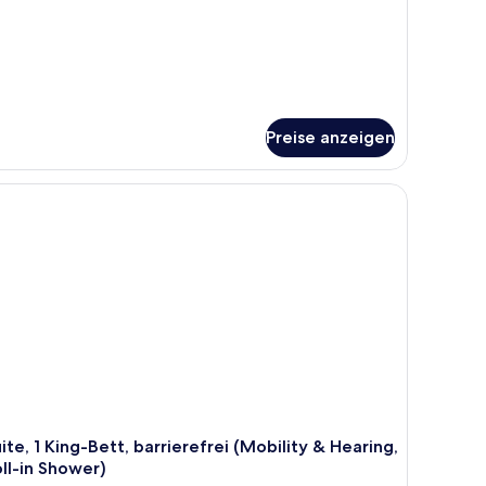
chtraucher
Preise anzeigen
secke mit Stühlen.
ite, 1 King-Bett, barrierefrei (Mobility & Hearing,
ll-in Shower)