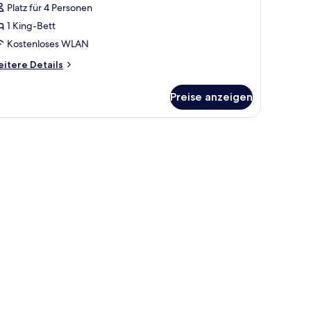
Platz für 4 Personen
1 King-Bett
Kostenloses WLAN
itere
itere Details
tails
r
Preise anzeigen
ite,
King-
tt,
rrierefrei
obility
aring,
ll-
ower)