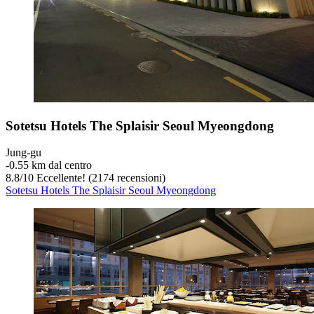
Sotetsu Hotels The Splaisir Seoul Myeongdong
Jung-gu
‐
0.55 km dal centro
8.8
/
10
Eccellente! (2174 recensioni)
Sotetsu Hotels The Splaisir Seoul Myeongdong