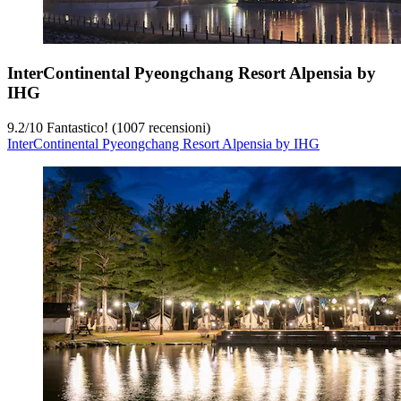
InterContinental Pyeongchang Resort Alpensia by
IHG
9.2
/
10
Fantastico! (1007 recensioni)
InterContinental Pyeongchang Resort Alpensia by IHG