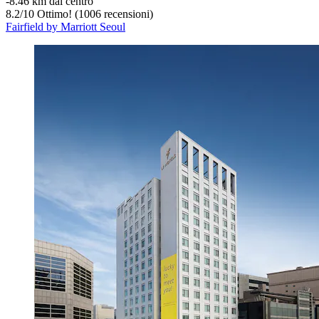
‐
8.46 km dal centro
8.2
/
10
Ottimo! (1006 recensioni)
Fairfield by Marriott Seoul