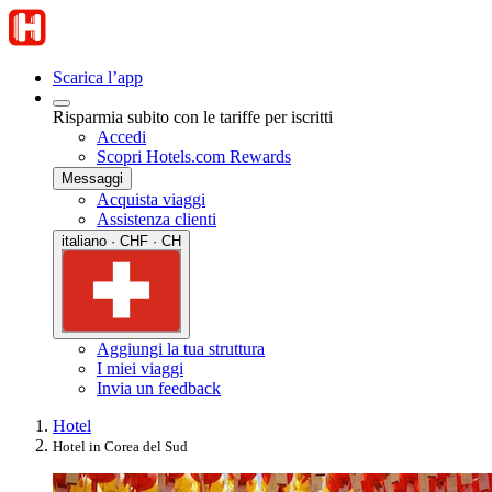
Scarica l’app
Risparmia subito con le tariffe per iscritti
Accedi
Scopri Hotels.com Rewards
Messaggi
Acquista viaggi
Assistenza clienti
italiano · CHF · CH
Aggiungi la tua struttura
I miei viaggi
Invia un feedback
Hotel
Hotel in Corea del Sud