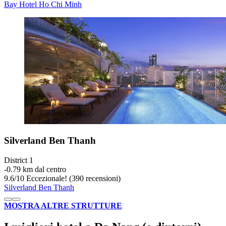
Bay Hotel Ho Chi Minh
Silverland Ben Thanh
District 1
‐
0.79 km dal centro
9.6
/
10
Eccezionale! (390 recensioni)
Silverland Ben Thanh
MOSTRA ALTRE STRUTTURE