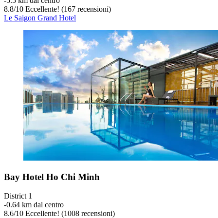
‐
5.5 km dal centro
8.8
/
10
Eccellente! (167 recensioni)
Le Saigon Grand Hotel
Bay Hotel Ho Chi Minh
District 1
‐
0.64 km dal centro
8.6
/
10
Eccellente! (1008 recensioni)