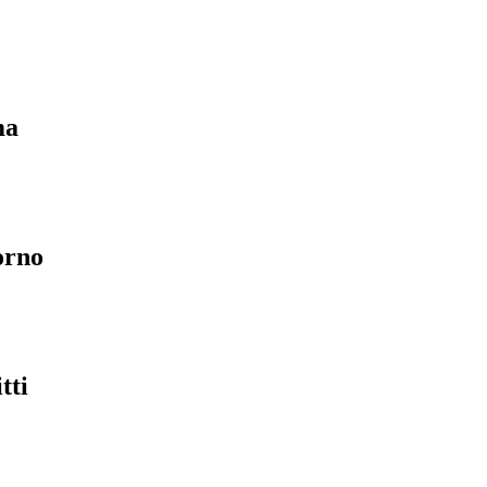
ma
orno
tti