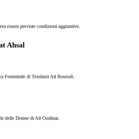
ero essere previste condizioni aggiuntive.
iat Ahsal
iva Femminile di Tessitura Aït Bououli.
sile delle Donne di Aït Oudinar.