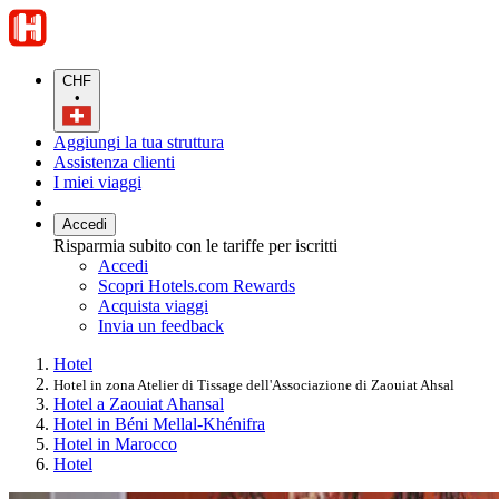
CHF
•
Aggiungi la tua struttura
Assistenza clienti
I miei viaggi
Accedi
Risparmia subito con le tariffe per iscritti
Accedi
Scopri Hotels.com Rewards
Acquista viaggi
Invia un feedback
Hotel
Hotel in zona Atelier di Tissage dell'Associazione di Zaouiat Ahsal
Hotel a Zaouiat Ahansal
Hotel in Béni Mellal-Khénifra
Hotel in Marocco
Hotel