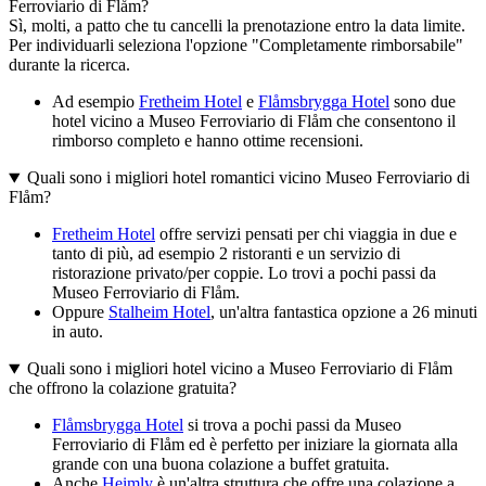
Ferroviario di Flåm?
Sì, molti, a patto che tu cancelli la prenotazione entro la data limite.
Per individuarli seleziona l'opzione "Completamente rimborsabile"
durante la ricerca.
Ad esempio
Fretheim Hotel
e
Flåmsbrygga Hotel
sono due
hotel vicino a Museo Ferroviario di Flåm che consentono il
rimborso completo e hanno ottime recensioni.
Quali sono i migliori hotel romantici vicino Museo Ferroviario di
Flåm?
Fretheim Hotel
offre servizi pensati per chi viaggia in due e
tanto di più, ad esempio 2 ristoranti e un servizio di
ristorazione privato/per coppie. Lo trovi a pochi passi da
Museo Ferroviario di Flåm.
Oppure
Stalheim Hotel
, un'altra fantastica opzione a 26 minuti
in auto.
Quali sono i migliori hotel vicino a Museo Ferroviario di Flåm
che offrono la colazione gratuita?
Flåmsbrygga Hotel
si trova a pochi passi da Museo
Ferroviario di Flåm ed è perfetto per iniziare la giornata alla
grande con una buona colazione a buffet gratuita.
Anche
Heimly
è un'altra struttura che offre una colazione a