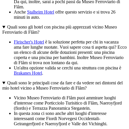
Da qui, inoltre, sarai a pochi passi da Museo Ferroviario di
Flåm.
Anche
Stalheim Hotel
offre questo servizio e si trova 26
minuti in auto.
Quali sono gli hotel con piscina più apprezzati vicino Museo
Ferroviario di Flåm?
Fleischer's Hotel
è la soluzione perfetta per chi in vacanza
ama fare lunghe nuotate. Vuoi sapere cosa ti aspetta qui? Ecco
un elenco di alcune delle dotazioni presenti: una piscina
coperta e una piscina per bambini. Inoltre Museo Ferroviario
di Flåm si trova non lontano da qui.
Un'altra opzione valida se cerchi una struttura con piscina è
Brakanes Hotel
.
Quali sono le principali cose da fare e da vedere nei dintorni del
mio hotel vicino a Museo Ferroviario di Flåm?
Vicino Museo Ferroviario di Flåm puoi ammirare luoghi
d'interesse come Porticciolo Turisitico di Flåm, Naeroyfjord
(fiordo) e Terrazza Panoramica Stegastein.
In questa zona ci sono anche altri luoghi d'interesse
interessanti come Fiordi Norvegesi Occidentali-
Geirangerfjord e Naeroyfjord e Valle dei Vichinghi.