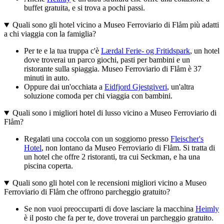
buffet gratuita, e si trova a pochi passi.
Quali sono gli hotel vicino a Museo Ferroviario di Flåm più adatti
a chi viaggia con la famiglia?
Per te e la tua truppa c'è
Lærdal Ferie- og Fritidspark
, un hotel
dove troverai un parco giochi, pasti per bambini e un
ristorante sulla spiaggia. Museo Ferroviario di Flåm è 37
minuti in auto.
Oppure dai un'occhiata a
Eidfjord Gjestgiveri
, un'altra
soluzione comoda per chi viaggia con bambini.
Quali sono i migliori hotel di lusso vicino a Museo Ferroviario di
Flåm?
Regalati una coccola con un soggiorno presso
Fleischer's
Hotel
, non lontano da Museo Ferroviario di Flåm. Si tratta di
un hotel che offre 2 ristoranti, tra cui Seckman, e ha una
piscina coperta.
Quali sono gli hotel con le recensioni migliori vicino a Museo
Ferroviario di Flåm che offrono parcheggio gratuito?
Se non vuoi preoccuparti di dove lasciare la macchina
Heimly
è il posto che fa per te, dove troverai un parcheggio gratuito.