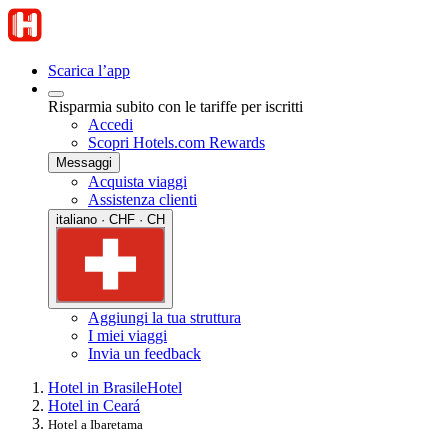
Scarica l’app
Risparmia subito con le tariffe per iscritti
Accedi
Scopri Hotels.com Rewards
Messaggi
Acquista viaggi
Assistenza clienti
italiano · CHF · CH
Aggiungi la tua struttura
I miei viaggi
Invia un feedback
Hotel in Brasile
Hotel
Hotel in Ceará
Hotel a Ibaretama