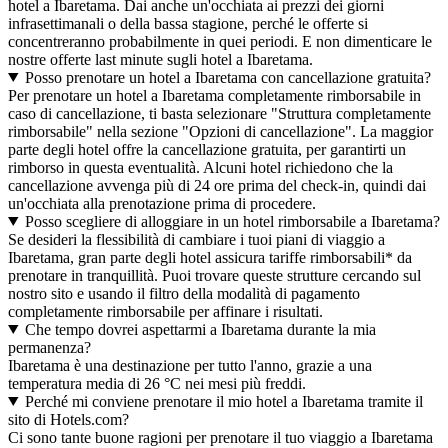
hotel a Ibaretama. Dai anche un'occhiata ai prezzi dei giorni
infrasettimanali o della bassa stagione, perché le offerte si
concentreranno probabilmente in quei periodi. E non dimenticare le
nostre offerte last minute sugli hotel a Ibaretama.
Posso prenotare un hotel a Ibaretama con cancellazione gratuita?
Per prenotare un hotel a Ibaretama completamente rimborsabile in
caso di cancellazione, ti basta selezionare "Struttura completamente
rimborsabile" nella sezione "Opzioni di cancellazione". La maggior
parte degli hotel offre la cancellazione gratuita, per garantirti un
rimborso in questa eventualità. Alcuni hotel richiedono che la
cancellazione avvenga più di 24 ore prima del check-in, quindi dai
un'occhiata alla prenotazione prima di procedere.
Posso scegliere di alloggiare in un hotel rimborsabile a Ibaretama?
Se desideri la flessibilità di cambiare i tuoi piani di viaggio a
Ibaretama, gran parte degli hotel assicura tariffe rimborsabili* da
prenotare in tranquillità. Puoi trovare queste strutture cercando sul
nostro sito e usando il filtro della modalità di pagamento
completamente rimborsabile per affinare i risultati.
Che tempo dovrei aspettarmi a Ibaretama durante la mia
permanenza?
Ibaretama è una destinazione per tutto l'anno, grazie a una
temperatura media di 26 °C nei mesi più freddi.
Perché mi conviene prenotare il mio hotel a Ibaretama tramite il
sito di Hotels.com?
Ci sono tante buone ragioni per prenotare il tuo viaggio a Ibaretama