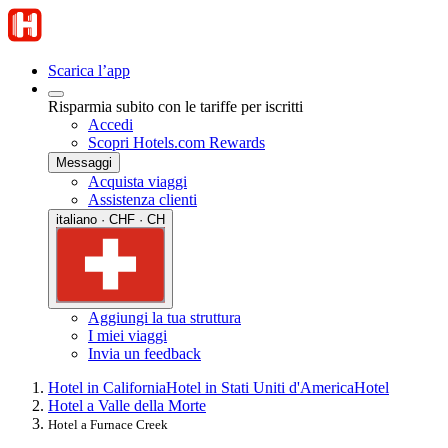
Scarica l’app
Risparmia subito con le tariffe per iscritti
Accedi
Scopri Hotels.com Rewards
Messaggi
Acquista viaggi
Assistenza clienti
italiano · CHF · CH
Aggiungi la tua struttura
I miei viaggi
Invia un feedback
Hotel in California
Hotel in Stati Uniti d'America
Hotel
Hotel a Valle della Morte
Hotel a Furnace Creek