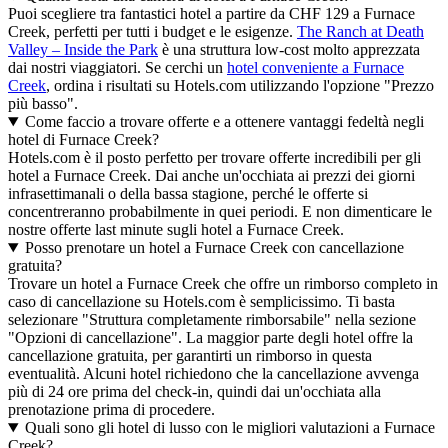
Puoi scegliere tra fantastici hotel a partire da CHF 129 a Furnace
Creek, perfetti per tutti i budget e le esigenze.
The Ranch at Death
Valley – Inside the Park
è una struttura low-cost molto apprezzata
dai nostri viaggiatori. Se cerchi un
hotel conveniente a Furnace
Creek
, ordina i risultati su Hotels.com utilizzando l'opzione "Prezzo
più basso".
Come faccio a trovare offerte e a ottenere vantaggi fedeltà negli
hotel di Furnace Creek?
Hotels.com è il posto perfetto per trovare offerte incredibili per gli
hotel a Furnace Creek. Dai anche un'occhiata ai prezzi dei giorni
infrasettimanali o della bassa stagione, perché le offerte si
concentreranno probabilmente in quei periodi. E non dimenticare le
nostre offerte last minute sugli hotel a Furnace Creek.
Posso prenotare un hotel a Furnace Creek con cancellazione
gratuita?
Trovare un hotel a Furnace Creek che offre un rimborso completo in
caso di cancellazione su Hotels.com è semplicissimo. Ti basta
selezionare "Struttura completamente rimborsabile" nella sezione
"Opzioni di cancellazione". La maggior parte degli hotel offre la
cancellazione gratuita, per garantirti un rimborso in questa
eventualità. Alcuni hotel richiedono che la cancellazione avvenga
più di 24 ore prima del check-in, quindi dai un'occhiata alla
prenotazione prima di procedere.
Quali sono gli hotel di lusso con le migliori valutazioni a Furnace
Creek?