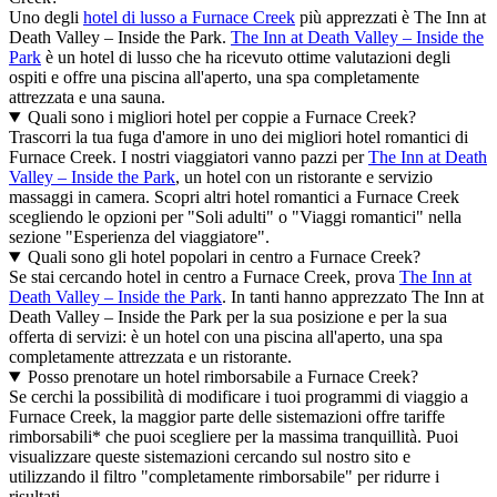
Uno degli
hotel di lusso a Furnace Creek
più apprezzati è The Inn at
Death Valley – Inside the Park.
The Inn at Death Valley – Inside the
Park
è un hotel di lusso che ha ricevuto ottime valutazioni degli
ospiti e offre una piscina all'aperto, una spa completamente
attrezzata e una sauna.
Quali sono i migliori hotel per coppie a Furnace Creek?
Trascorri la tua fuga d'amore in uno dei migliori hotel romantici di
Furnace Creek. I nostri viaggiatori vanno pazzi per
The Inn at Death
Valley – Inside the Park
, un hotel con un ristorante e servizio
massaggi in camera. Scopri altri hotel romantici a Furnace Creek
scegliendo le opzioni per "Soli adulti" o "Viaggi romantici" nella
sezione "Esperienza del viaggiatore".
Quali sono gli hotel popolari in centro a Furnace Creek?
Se stai cercando hotel in centro a Furnace Creek, prova
The Inn at
Death Valley – Inside the Park
. In tanti hanno apprezzato The Inn at
Death Valley – Inside the Park per la sua posizione e per la sua
offerta di servizi: è un hotel con una piscina all'aperto, una spa
completamente attrezzata e un ristorante.
Posso prenotare un hotel rimborsabile a Furnace Creek?
Se cerchi la possibilità di modificare i tuoi programmi di viaggio a
Furnace Creek, la maggior parte delle sistemazioni offre tariffe
rimborsabili* che puoi scegliere per la massima tranquillità. Puoi
visualizzare queste sistemazioni cercando sul nostro sito e
utilizzando il filtro "completamente rimborsabile" per ridurre i
risultati.