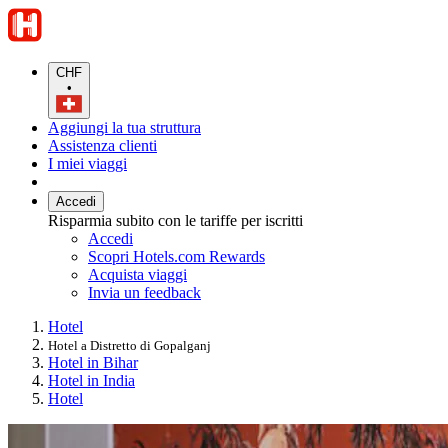
CHF
•
Aggiungi la tua struttura
Assistenza clienti
I miei viaggi
Accedi
Risparmia subito con le tariffe per iscritti
Accedi
Scopri Hotels.com Rewards
Acquista viaggi
Invia un feedback
Hotel
Hotel a Distretto di Gopalganj
Hotel in Bihar
Hotel in India
Hotel