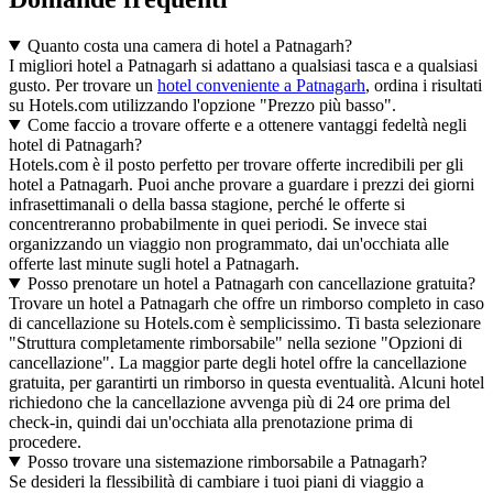
Quanto costa una camera di hotel a Patnagarh?
I migliori hotel a Patnagarh si adattano a qualsiasi tasca e a qualsiasi
gusto. Per trovare un
hotel conveniente a Patnagarh
, ordina i risultati
su Hotels.com utilizzando l'opzione "Prezzo più basso".
Come faccio a trovare offerte e a ottenere vantaggi fedeltà negli
hotel di Patnagarh?
Hotels.com è il posto perfetto per trovare offerte incredibili per gli
hotel a Patnagarh. Puoi anche provare a guardare i prezzi dei giorni
infrasettimanali o della bassa stagione, perché le offerte si
concentreranno probabilmente in quei periodi. Se invece stai
organizzando un viaggio non programmato, dai un'occhiata alle
offerte last minute sugli hotel a Patnagarh.
Posso prenotare un hotel a Patnagarh con cancellazione gratuita?
Trovare un hotel a Patnagarh che offre un rimborso completo in caso
di cancellazione su Hotels.com è semplicissimo. Ti basta selezionare
"Struttura completamente rimborsabile" nella sezione "Opzioni di
cancellazione". La maggior parte degli hotel offre la cancellazione
gratuita, per garantirti un rimborso in questa eventualità. Alcuni hotel
richiedono che la cancellazione avvenga più di 24 ore prima del
check-in, quindi dai un'occhiata alla prenotazione prima di
procedere.
Posso trovare una sistemazione rimborsabile a Patnagarh?
Se desideri la flessibilità di cambiare i tuoi piani di viaggio a