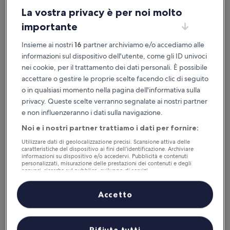
La vostra privacy è per noi molto
Questa sera
Domani
6 ago - 7 ago
7 ago - 8 ago
importante
Questo fine settimana
Il prossimo fine settimana
Insieme ai nostri
16
partner archiviamo e/o accediamo alle
7 ago - 9 ago
14 ago - 16 ago
informazioni sul dispositivo dell'utente, come gli ID univoci
nei cookie, per il trattamento dei dati personali. È possibile
Opzioni consigliate
Prezzo più basso
Di
accettare o gestire le proprie scelte facendo clic di seguito
Dove alloggiare nei dintorni di
o in qualsiasi momento nella pagina dell'informativa sulla
privacy. Queste scelte verranno segnalate ai nostri partner
Inizio del sentiero Salt Creek
e non influenzeranno i dati sulla navigazione.
Noi e i nostri partner trattiamo i dati per fornire:
Stovepipe Wells Village Hotel - Inside The Park
Utilizzare dati di geolocalizzazione precisi. Scansione attiva delle
caratteristiche del dispositivo ai fini dell’identificazione. Archiviare
informazioni su dispositivo e/o accedervi. Pubblicità e contenuti
personalizzati, misurazione delle prestazioni dei contenuti e degli
annunci, ricerche sul pubblico, sviluppo di servizi.
Elenco dei partner (fornitori)
Accetto
Rifiuta tutti