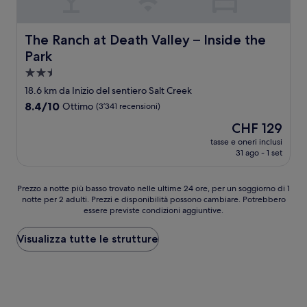
The Ranch at Death Valley – Inside the Park
The Ranch at Death Valley – Inside the
Park
Struttura
a
18.6 km da Inizio del sentiero Salt Creek
2.5
8.4
8.4/10
Ottimo
(3’341 recensioni)
stelle
su
Il
CHF 129
10,
prezzo
Ottimo,
tasse e oneri inclusi
attuale
31 ago - 1 set
(3’341
è
recensioni)
CHF 129
Prezzo
Prezzo a notte più basso trovato nelle ultime 24 ore, per un soggiorno di 1
notte per 2 adulti. Prezzi e disponibilità possono cambiare. Potrebbero
a
essere previste condizioni aggiuntive.
notte
più
basso
Visualizza tutte le strutture
trovato
nelle
ultime
24
ore,