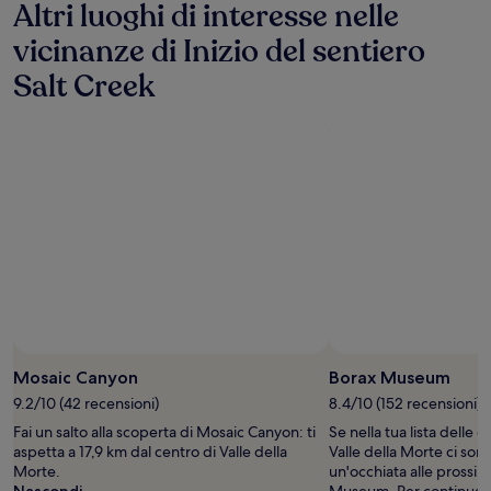
Altri luoghi di interesse nelle
per
un
vicinanze di Inizio del sentiero
soggiorno
di
Salt Creek
1
notte
per
2
adulti.
Prezzi
e
disponibilità
possono
cambiare.
Potrebbero
essere
previste
condizioni
aggiuntive.
Mosaic Canyon
Borax Museum
9.2/10 (42 recensioni)
8.4/10 (152 recensioni)
Fai un salto alla scoperta di Mosaic Canyon: ti
Se nella tua lista delle
aspetta a 17,9 km dal centro di Valle della
Valle della Morte ci son
Morte.
un'occhiata alle prossi