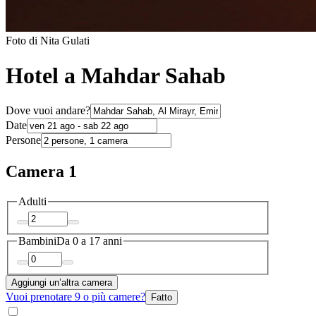
Foto di Nita Gulati
Hotel a Mahdar Sahab
Dove vuoi andare?
Date
Persone
Camera 1
Adulti
Bambini
Da 0 a 17 anni
Aggiungi un’altra camera
Vuoi prenotare 9 o più camere?
Fatto