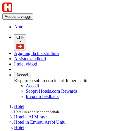
Acquista viaggi
Auto
CHF
•
Aggiungi la tua struttura
Assistenza clienti
I miei viaggi
Accedi
Risparmia subito con le tariffe per iscritti
Accedi
Scopri Hotels.com Rewards
Invia un feedback
Hotel
Hotel in zona Mahdar Sahab
Hotel a Al Mirayr
Hotel in Emirati Arabi Uniti
Hotel