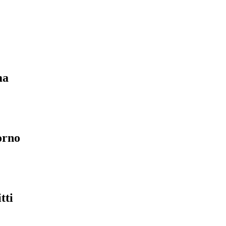
ma
orno
tti