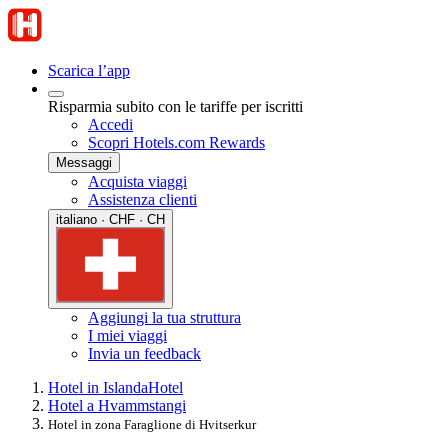
Scarica l’app
Risparmia subito con le tariffe per iscritti
Accedi
Scopri Hotels.com Rewards
Messaggi
Acquista viaggi
Assistenza clienti
italiano · CHF · CH
Aggiungi la tua struttura
I miei viaggi
Invia un feedback
Hotel in Islanda
Hotel
Hotel a Hvammstangi
Hotel in zona Faraglione di Hvitserkur