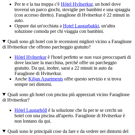
Per te e la tua truppa c'è
Hótel Hvítserkur
, un hotel dove
troverai un parco giochi, stoviglie per bambini e una spiaggia
(con accesso diretto). Faraglione di Hvitserkur è 22 minuti in
auto.
Oppure dai un'occhiata a
Hotel Laugarbakki
, un'altra
soluzione comoda per chi viaggia con bambini.
Quali sono gli hotel con le recensioni migliori vicino a Faraglione
di Hvitserkur che offrono parcheggio gratuito?
Hótel Hvítserkur
è l'hotel perfetto se non vuoi preoccuparti di
dove lasciare la macchina, perché offre un parcheggio
gratuito. Da qui, inoltre, sarai a 22 minuti in auto da
Faraglione di Hvitserkur.
Anche
Kiljan Apartments
offre questo servizio e si trova
sempre nei dintorni.
Quali sono gli hotel con piscina più apprezzati vicino Faraglione
di Hvitserkur?
Hótel Laugarhóll
è la soluzione che fa per te se cerchi un
hotel con una piscina all'aperto. Faraglione di Hvitserkur è
non lontano da qui.
Quali sono le principali cose da fare e da vedere nei dintorni del