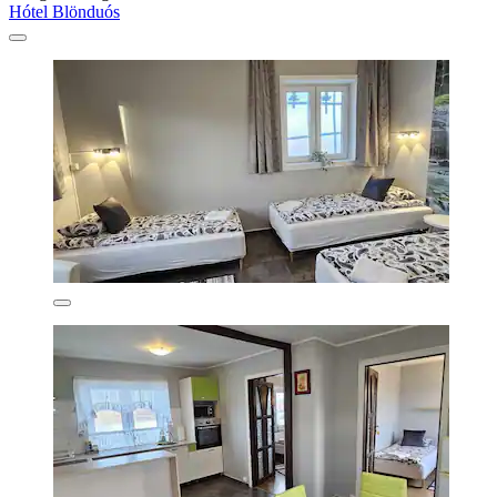
Hótel Blönduós