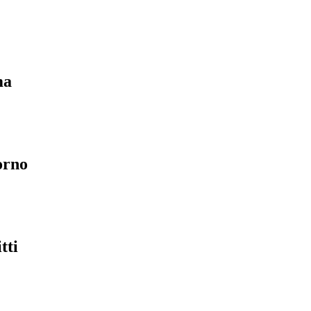
ma
orno
tti