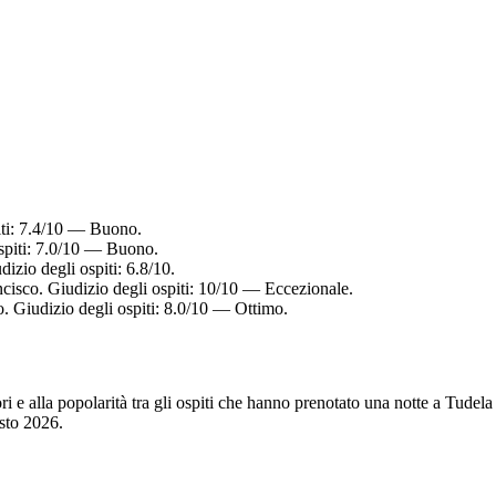
piti: 7.4/10 — Buono.
ospiti: 7.0/10 — Buono.
izio degli ospiti: 6.8/10.
ncisco. Giudizio degli ospiti: 10/10 — Eccezionale.
. Giudizio degli ospiti: 8.0/10 — Ottimo.
tori e alla popolarità tra gli ospiti che hanno prenotato una notte a Tud
sto 2026
.