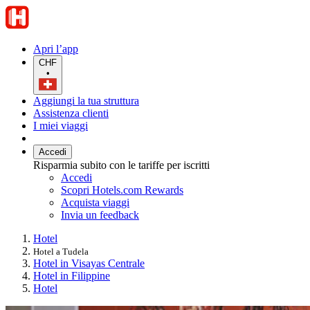
Apri l’app
CHF
•
Aggiungi la tua struttura
Assistenza clienti
I miei viaggi
Accedi
Risparmia subito con le tariffe per iscritti
Accedi
Scopri Hotels.com Rewards
Acquista viaggi
Invia un feedback
Hotel
Hotel a Tudela
Hotel in Visayas Centrale
Hotel in Filippine
Hotel