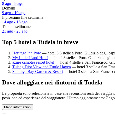
8 ago - 9 ago
Domani
9 ago - 10 ago
Il prossimo fine settimana
14 ago - 16 ago
Tra due settimane
21 ago - 23 ago
Top 5 hotel a Tudela in breve
Heritage Inn Poro
— hotel 3.5 stelle a Poro. Giudizio degli os
My Little Island Hotel
— hotel 3 stelle a Poro. Giudizio degli 
azure camotes resort hotel
— hotel 4 stelle a San Francisco. Giud
Tulang Diot View and Turtle Haven
— hotel 3 stelle a San Fra
Santiago Bay Garden & Resort
— hotel 3 stelle a San Francisco
Dove alloggiare nei dintorni di Tudela
Le proprietà sono selezionate in base alle recensioni reali dei viaggia
posizione ed esperienza del viaggiatore. Ultimo aggiornamento:
7 ago
Meno informazioni