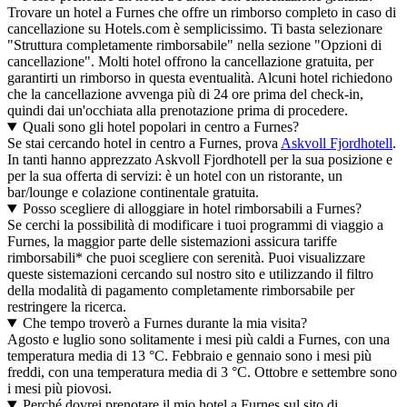
Trovare un hotel a Furnes che offre un rimborso completo in caso di
cancellazione su Hotels.com è semplicissimo. Ti basta selezionare
"Struttura completamente rimborsabile" nella sezione "Opzioni di
cancellazione". Molti hotel offrono la cancellazione gratuita, per
garantirti un rimborso in questa eventualità. Alcuni hotel richiedono
che la cancellazione avvenga più di 24 ore prima del check-in,
quindi dai un'occhiata alla prenotazione prima di procedere.
Quali sono gli hotel popolari in centro a Furnes?
Se stai cercando hotel in centro a Furnes, prova
Askvoll Fjordhotell
.
In tanti hanno apprezzato Askvoll Fjordhotell per la sua posizione e
per la sua offerta di servizi: è un hotel con un ristorante, un
bar/lounge e colazione continentale gratuita.
Posso scegliere di alloggiare in hotel rimborsabili a Furnes?
Se cerchi la possibilità di modificare i tuoi programmi di viaggio a
Furnes, la maggior parte delle sistemazioni assicura tariffe
rimborsabili* che puoi scegliere con serenità. Puoi visualizzare
queste sistemazioni cercando sul nostro sito e utilizzando il filtro
della modalità di pagamento completamente rimborsabile per
restringere la ricerca.
Che tempo troverò a Furnes durante la mia visita?
Agosto e luglio sono solitamente i mesi più caldi a Furnes, con una
temperatura media di 13 °C. Febbraio e gennaio sono i mesi più
freddi, con una temperatura media di 3 °C. Ottobre e settembre sono
i mesi più piovosi.
Perché dovrei prenotare il mio hotel a Furnes sul sito di