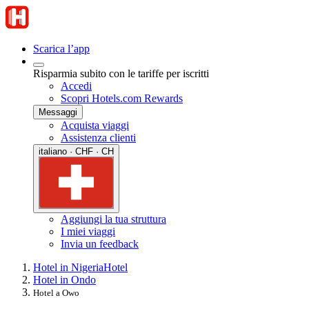
Scarica l’app
Risparmia subito con le tariffe per iscritti
Accedi
Scopri Hotels.com Rewards
Messaggi
Acquista viaggi
Assistenza clienti
italiano · CHF · CH
Aggiungi la tua struttura
I miei viaggi
Invia un feedback
Hotel in Nigeria
Hotel
Hotel in Ondo
Hotel a Owo