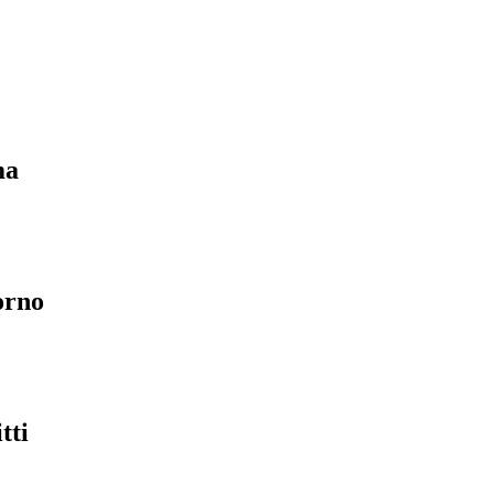
ma
orno
tti