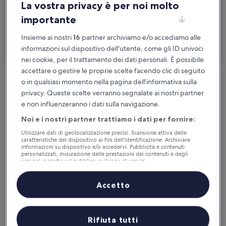
La vostra privacy è per noi molto
2 persone, 1 camera
importante
Sono in viaggio per lavoro
Insieme ai nostri
16
partner archiviamo e/o accediamo alle
informazioni sul dispositivo dell'utente, come gli ID univoci
Cerca
nei cookie, per il trattamento dei dati personali. È possibile
accettare o gestire le proprie scelte facendo clic di seguito
o in qualsiasi momento nella pagina dell'informativa sulla
Cancellazione gratuita se cambi
privacy. Queste scelte verranno segnalate ai nostri partner
programma
e non influenzeranno i dati sulla navigazione.
Noi e i nostri partner trattiamo i dati per fornire:
Accumula vantaggi con ogni notte di
Utilizzare dati di geolocalizzazione precisi. Scansione attiva delle
soggiorno
caratteristiche del dispositivo ai fini dell’identificazione. Archiviare
informazioni su dispositivo e/o accedervi. Pubblicità e contenuti
personalizzati, misurazione delle prestazioni dei contenuti e degli
Risparmia di più con le tariffe per soli
annunci, ricerche sul pubblico, sviluppo di servizi.
Elenco dei partner (fornitori)
iscritti
Accetto
Controlla i prezzi per queste date
Rifiuta tutti