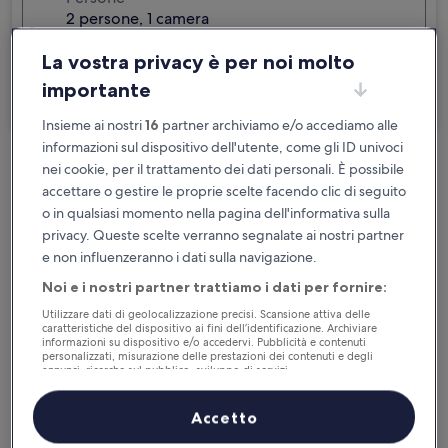
2 persone, 1 camera
Sono in viaggio per lavoro
La vostra privacy è per noi molto
importante
Cerca
Insieme ai nostri
16
partner archiviamo e/o accediamo alle
informazioni sul dispositivo dell'utente, come gli ID univoci
nei cookie, per il trattamento dei dati personali. È possibile
Cancellazione gratuita se cambi
accettare o gestire le proprie scelte facendo clic di seguito
programma
o in qualsiasi momento nella pagina dell'informativa sulla
privacy. Queste scelte verranno segnalate ai nostri partner
Accumula vantaggi con ogni notte di
e non influenzeranno i dati sulla navigazione.
soggiorno
Noi e i nostri partner trattiamo i dati per fornire:
Utilizzare dati di geolocalizzazione precisi. Scansione attiva delle
Risparmia di più con le tariffe per soli
caratteristiche del dispositivo ai fini dell’identificazione. Archiviare
iscritti
informazioni su dispositivo e/o accedervi. Pubblicità e contenuti
personalizzati, misurazione delle prestazioni dei contenuti e degli
annunci, ricerche sul pubblico, sviluppo di servizi.
Elenco dei partner (fornitori)
Controlla i prezzi per queste date
Accetto