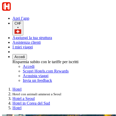
Apri l’app
CHF
•
Aggiungi la tua struttura
Assistenza clienti
I miei viaggi
Accedi
Risparmia subito con le tariffe per iscritti
Accedi
Scopri Hotels.com Rewards
Acquista viaggi
Invia un feedback
Hotel
Hotel con animali ammessi a Seoul
Hotel a Seoul
Hotel in Corea del Sud
Hotel