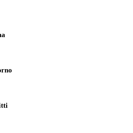
ma
orno
tti