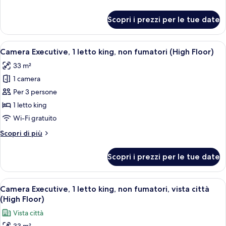
letto
dettagli
king,
per
Scopri i prezzi per le tue date
Camera
non
Superior,
fumatori
1
Apri
Camera d'albergo con un letto grande, 
6
letto
Camera Executive, 1 letto king, non fumatori (High Floor)
tutte
king,
33 m²
non
le
fumatori
1 camera
foto
per
Per 3 persone
Camera
1 letto king
Executive,
Wi-Fi gratuito
1
Altri
Scopri di più
letto
dettagli
king,
per
Scopri i prezzi per le tue date
Camera
non
Executive,
fumatori
1
Apri
Camera d'albergo con un letto grande, 
(High
5
letto
Camera Executive, 1 letto king, non fumatori, vista città
tutte
Floor)
king,
(High Floor)
non
le
Vista città
fumatori
foto
(High