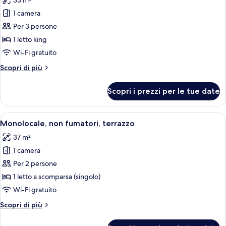
33 m²
per
Floor)
1 camera
Camera
Executive,
Per 3 persone
1
1 letto king
letto
Wi-Fi gratuito
king,
Altri
Scopri di più
non
dettagli
fumatori,
per
Scopri i prezzi per le tue date
Camera
vista
Executive,
città
1
Apri
Una camera d'albergo moderna con un l
(High
4
letto
Monolocale, non fumatori, terrazzo
tutte
Floor)
king,
37 m²
non
le
fumatori,
1 camera
foto
vista
per
Per 2 persone
città
Monolocale,
(High
1 letto a scomparsa (singolo)
Floor)
non
Wi-Fi gratuito
fumatori,
Altri
Scopri di più
terrazzo
dettagli
per