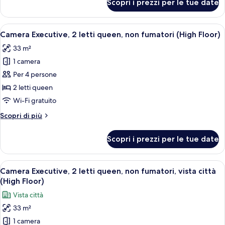
Scopri i prezzi per le tue date
Monolocale,
non
fumatori,
Apri
Camera d'albergo con due letti, una scr
5
terrazzo
Camera Executive, 2 letti queen, non fumatori (High Floor)
tutte
33 m²
le
1 camera
foto
per
Per 4 persone
Camera
2 letti queen
Executive,
Wi-Fi gratuito
2
Altri
Scopri di più
letti
dettagli
queen,
per
Scopri i prezzi per le tue date
Camera
non
Executive,
fumatori
2
Apri
Camera d'albergo con due letti, un'ampi
(High
5
letti
Camera Executive, 2 letti queen, non fumatori, vista città
tutte
Floor)
queen,
(High Floor)
non
le
Vista città
fumatori
foto
(High
33 m²
per
Floor)
1 camera
Camera