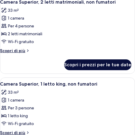
5
with
Double
Camera Superior, 2 letti matrimoniali, non fumatori
tutte
Room
Tub
33 m²
with
le
Tub
1 camera
foto
per
Per 4 persone
Camera
2 letti matrimoniali
Superior,
Wi-Fi gratuito
2
Altri
Scopri di più
letti
dettagli
matrimoniali,
per
Scopri i prezzi per le tue date
Camera
non
Superior,
fumatori
2
Apri
Camera d'albergo con un letto grande, un
4
letti
Camera Superior, 1 letto king, non fumatori
tutte
matrimoniali,
33 m²
non
le
fumatori
1 camera
foto
per
Per 3 persone
Camera
1 letto king
Superior,
Wi-Fi gratuito
1
Altri
Scopri di più