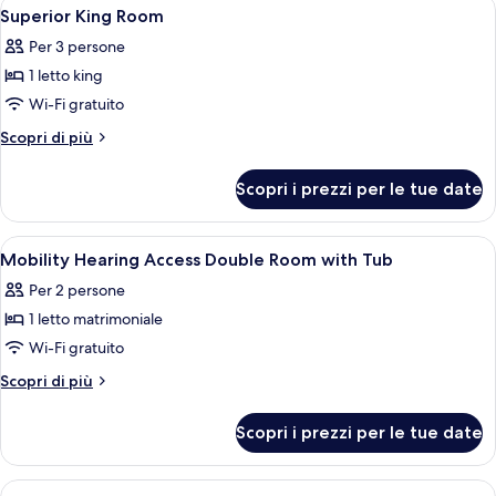
Apri
Biancheria da letto di alta qualità, un
2
Room
Superior King Room
tutte
Per 3 persone
le
1 letto king
foto
per
Wi-Fi gratuito
Superior
Altri
Scopri di più
King
dettagli
per
Room
Scopri i prezzi per le tue date
Superior
King
Room
Apri
Biancheria da letto di alta qualità, un
1
Mobility Hearing Access Double Room with Tub
tutte
Per 2 persone
le
1 letto matrimoniale
foto
per
Wi-Fi gratuito
Mobility
Altri
Scopri di più
Hearing
dettagli
per
Access
Scopri i prezzi per le tue date
Mobility
Double
Hearing
Room
Access
Apri
Una camera d'albergo con due letti, una 