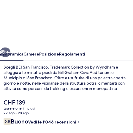
per
BEI
San
Francisco,
Trademark
Collection
ietro
Avanti
by
51+
Panoramica
Camere
Posizione
Regolamenti
Wyndham
Scegli BEI San Francisco, Trademark Collection by Wyndham e
alloggia a 15 minuti a piedi da Bill Graham Civic Auditorium e
Municipio di San Francisco. Oltre a usufruire di una palestra aperta
giorno e notte, nelle vicinanze della struttura potrai cimentarti con
attività come percorsi da trekking e escursioni in monopattino
elettrico a noleggio. Inoltre, luoghi d'interesse come Moscone
Convention Center e Oracle Park si trovano a soli 5 minuti in auto. Il
Il
CHF 139
personale gentile e il comfort generale sono caratteristiche
prezzo
tasse e oneri inclusi
apprezzate dalle recensioni degli ospiti. La struttura è comoda per
attuale
22 ago - 23 ago
usare i mezzi pubblici: Stazione metro di Market St & 8th St e
Hall
è
Recensioni
Stazione metro di Market St & Hyde St sono a breve distanza a
Buono
6.8
Vedi le 1'046 recensioni
CHF 139
6.8 su 10
piedi.