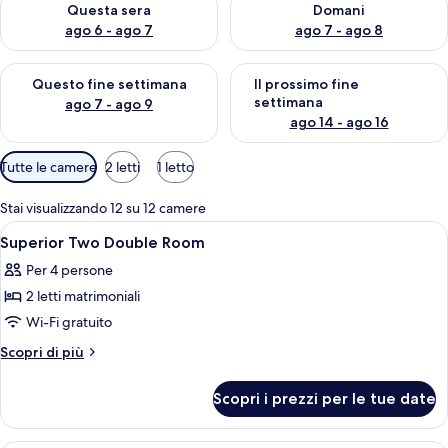
Questa sera
Domani
ago 6 - ago 7
ago 7 - ago 8
Verifica la disponibilità per questo fine settimana, ago 7 - ago
Verifica la disponibilità per il
Questo fine settimana
Il prossimo fine
settimana
ago 7 - ago 9
ago 14 - ago 16
Filtri
Tutte le camere
2 letti
1 letto
disponibili
per
Stai visualizzando 12 su 12 camere
le
Apri
Camera d'albergo con due letti, una scr
3
Superior Two Double Room
camere
tutte
Per 4 persone
le
2 letti matrimoniali
foto
per
Wi-Fi gratuito
Superior
Altri
Scopri di più
Two
dettagli
per
Double
Scopri i prezzi per le tue date
Superior
Room
Two
Double