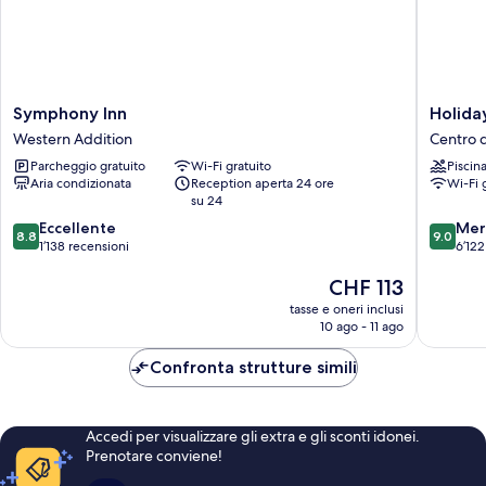
Roll-
Smoking
In
Shower,
Non
Smoking
Symphony
Holiday
Symphony Inn
Holida
Inn
Inn
Western Addition
Centro d
Western
Golden
Parcheggio gratuito
Wi-Fi gratuito
Piscin
Addition
Gatewa
Aria condizionata
Reception aperta 24 ore
Wi-Fi 
by
su 24
IHG
8.8
9.0
Eccellente
Centro
Mer
8.8
9.0
su
su
1’138 recensioni
di
6’122
10,
10,
San
Il
CHF 113
Eccellente,
Meravigl
Francisc
prezzo
1’138
6’122
tasse e oneri inclusi
attuale
recensioni
recensio
10 ago - 11 ago
è
CHF 113
Confronta strutture simili
Accedi per visualizzare gli extra e gli sconti idonei.
Prenotare conviene!