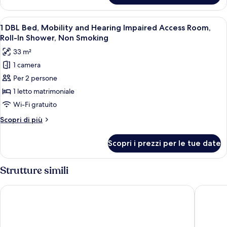
Room,
DBL
Tub
Bed,
Apri
Camera d'albergo con un letto grande, 
w/
5
Mobility/Hearing
1 DBL Bed, Mobility and Hearing Impaired Access Room,
tutte
Impaired
Grab
Roll-In Shower, Non Smoking
Access
le
Bars,
33 m²
Room,
foto
Non
Tub
1 camera
per
Smoking
w/
Per 2 persone
1
Grab
Bars,
DBL
1 letto matrimoniale
Non
Bed,
Wi-Fi gratuito
Smoking
Mobility
Altri
Scopri di più
and
dettagli
Hearing
per
Scopri i prezzi per le tue date
1
Impaired
DBL
Access
Bed,
Strutture simili
Room,
Mobility
and
Roll-
Symphony Inn
Holiday 
Hearing
In
Impaired
Shower,
Access
Non
Room,