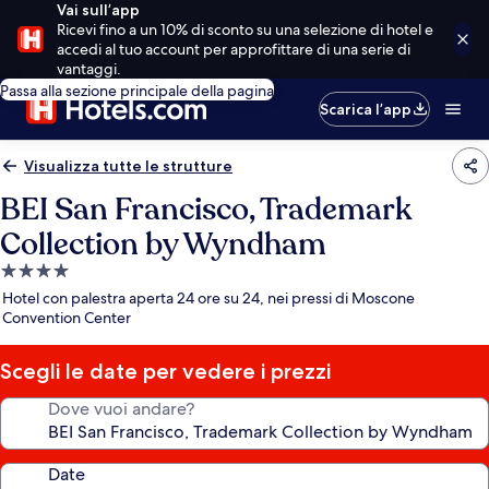
Vai sull’app
Ricevi fino a un 10% di sconto su una selezione di hotel e
accedi al tuo account per approfittare di una serie di
vantaggi.
Passa alla sezione principale della pagina
Scarica l’app
Visualizza tutte le strutture
BEI San Francisco, Trademark
Collection by Wyndham
Struttura
a
Hotel con palestra aperta 24 ore su 24, nei pressi di Moscone
4.0
Convention Center
stelle
Scegli le date per vedere i prezzi
Dove vuoi andare?
Date