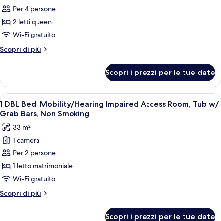
Executive,
Per 4 persone
2
2 letti queen
letti
Wi-Fi gratuito
queen,
Altri
Scopri di più
non
dettagli
fumatori,
per
Scopri i prezzi per le tue date
Camera
vista
Executive,
città
2
Apri
Camera d'albergo con un letto grande, 
(High
5
letti
1 DBL Bed, Mobility/Hearing Impaired Access Room, Tub w/
tutte
Floor)
queen,
Grab Bars, Non Smoking
non
le
33 m²
fumatori,
foto
vista
1 camera
per
città
Per 2 persone
1
(High
Floor)
DBL
1 letto matrimoniale
Bed,
Wi-Fi gratuito
Mobility/Hearing
Altri
Scopri di più
Impaired
dettagli
Access
per
Scopri i prezzi per le tue date
1