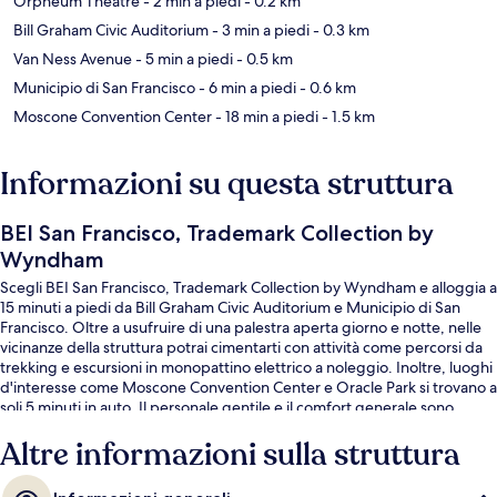
Orpheum Theatre
- 2 min a piedi
- 0.2 km
Bill Graham Civic Auditorium
- 3 min a piedi
- 0.3 km
Van Ness Avenue
- 5 min a piedi
- 0.5 km
Municipio di San Francisco
- 6 min a piedi
- 0.6 km
Moscone Convention Center
- 18 min a piedi
- 1.5 km
Informazioni su questa struttura
BEI San Francisco, Trademark Collection by
Wyndham
Scegli BEI San Francisco, Trademark Collection by Wyndham e alloggia a
15 minuti a piedi da Bill Graham Civic Auditorium e Municipio di San
Francisco. Oltre a usufruire di una palestra aperta giorno e notte, nelle
vicinanze della struttura potrai cimentarti con attività come percorsi da
trekking e escursioni in monopattino elettrico a noleggio. Inoltre, luoghi
d'interesse come Moscone Convention Center e Oracle Park si trovano a
soli 5 minuti in auto. Il personale gentile e il comfort generale sono
caratteristiche apprezzate dalle recensioni degli ospiti. La struttura è
Altre informazioni sulla struttura
comoda per usare i mezzi pubblici: Stazione metro di Market St & 8th St
e Stazione metro di Market St & Hyde St sono a breve distanza a piedi.