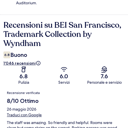
Auditorium.
Recensioni su BEI San Francisco,
Recensioni
Trademark Collection by
Wyndham
Buono
6.8
1'046 recensioni
6.8
6.0
7.6
Pulizia
Servizi
Personale e servizio
Recensioni
Recensione verificata
8/10 Ottimo
26 maggio 2026
Traduci con Google
The staff was amazing. So friendly and helpful. Rooms were
clean but some stains on the carpet. Parking garage was good,