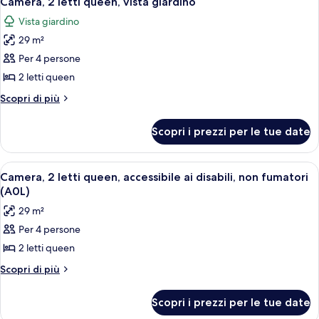
Camera, 2 letti queen, vista giardino
tutte
vista
Vista giardino
giardino
le
29 m²
foto
per
Per 4 persone
Camera,
2 letti queen
2
Altri
Scopri di più
letti
dettagli
queen,
per
Scopri i prezzi per le tue date
Camera,
vista
2
giardino
letti
Apri
Una camera d'albergo con due letti, un
7
queen,
Camera, 2 letti queen, accessibile ai disabili, non fumatori
tutte
vista
(A0L)
giardino
le
29 m²
foto
Per 4 persone
per
2 letti queen
Camera,
2
Altri
Scopri di più
dettagli
letti
per
queen,
Scopri i prezzi per le tue date
Camera,
accessibile