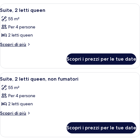
letto
Apri
Camera d'albergo con due letti, una po
8
king
Suite, 2 letti queen
tutte
55 m²
le
Per 4 persone
foto
per
2 letti queen
Suite,
Altri
Scopri di più
2
dettagli
per
letti
Scopri i prezzi per le tue date
Suite,
queen
2
letti
Apri
Una camera d'albergo con un letto, una 
8
queen
Suite, 2 letti queen, non fumatori
tutte
55 m²
le
Per 4 persone
foto
per
2 letti queen
Suite,
Altri
Scopri di più
2
dettagli
per
letti
Scopri i prezzi per le tue date
Suite,
queen,
2