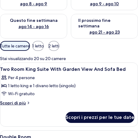
ago 8 - ago 9
ago 9 - ago 10
Verifica la disponibilità per questo fine settimana, ago 14 - ag
Verifica la disponibilità per i
Questo fine settimana
Il prossimo fine
settimana
ago 14 - ago 16
ago 21 - ago 23
Filtri
Tutte le camere
1 letto
2 letti
disponibili
per
Stai visualizzando 20 su 20 camere
le
Apri
Una camera d'albergo con divano, scriv
4
Two Room King Suite With Garden View And Sofa Bed
camere
tutte
Per 4 persone
le
1 letto king e 1 divano letto (singolo)
foto
per
Wi-Fi gratuito
Two
Altri
Scopri di più
Room
dettagli
per
King
Scopri i prezzi per le tue date
Two
Suite
Room
With
King
Apri
Biancheria da letto di alta qualità, cop
5
Garden
Suite
Double Room