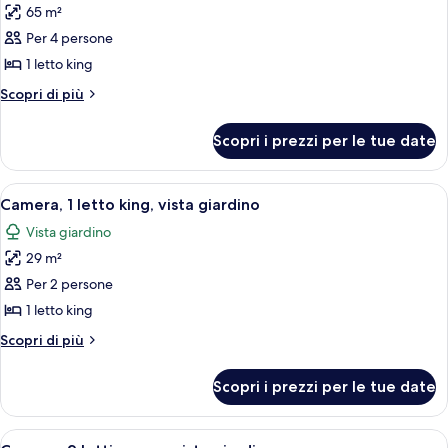
65 m²
foto
per
Per 4 persone
Suite,
1 letto king
1
Altri
Scopri di più
letto
dettagli
king,
per
Scopri i prezzi per le tue date
Suite,
vista
1
giardino
letto
Apri
Una camera d'albergo con un letto, una 
5
king,
Camera, 1 letto king, vista giardino
tutte
vista
Vista giardino
giardino
le
29 m²
foto
per
Per 2 persone
Camera,
1 letto king
1
Altri
Scopri di più
letto
dettagli
king,
per
Scopri i prezzi per le tue date
Camera,
vista
1
giardino
letto
Apri
Una camera d'albergo con due letti, un
5
king,