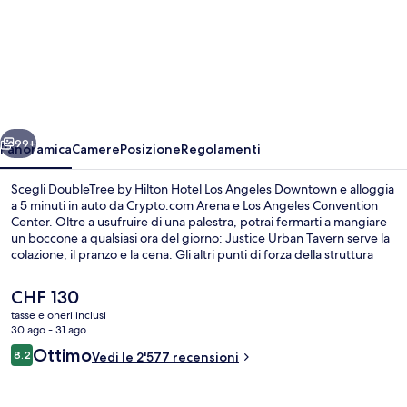
DoubleTree
by
Hilton
Hotel
Los
ietro
Avanti
Angeles
99+
Panoramica
Camere
Posizione
Regolamenti
Downtown
Scegli DoubleTree by Hilton Hotel Los Angeles Downtown e alloggia
a 5 minuti in auto da Crypto.com Arena e Los Angeles Convention
Center. Oltre a usufruire di una palestra, potrai fermarti a mangiare
un boccone a qualsiasi ora del giorno: Justice Urban Tavern serve la
colazione, il pranzo e la cena. Gli altri punti di forza della struttura
includono un bar/lounge, uno snack bar e un giardino. Gli ospiti
apprezzano molto i letti comodi e il personale gentile. Approfitta dei
Il
CHF 130
mezzi pubblici nelle vicinanze: Stazione metro di Historic Broadway
prezzo
tasse e oneri inclusi
è a 5 min e Stazione metro di Little Tokyo/Arts District a 7 min a piedi.
attuale
30 ago - 31 ago
Fontana
è
Recensioni
Ottimo
8.2
Vedi le 2'577 recensioni
CHF 130
8.2 su 10