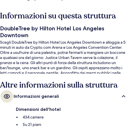
Informazioni su questa struttura
DoubleTree by Hilton Hotel Los Angeles
Downtown
Scegli DoubleTree by Hilton Hotel Los Angeles Downtown e alloggia a 5
minuti in auto da Crypto.com Arena e Los Angeles Convention Center.
Oltre a usufruire di una palestra, potrai fermarti a mangiare un boccone
a qualsiasi ora del giorno: Justice Urban Tavern serve la colazione, il
pranzo e la cena. Gli altri punti di forza della struttura includono un
bar/lounge, uno snack bar e un giardino. Gli ospiti apprezzano molto i
letti comodi e il personale gentile. Approfitta dei mezzi pubblici nelle
vicinanze: Stazione metro di Historic Broadway è a 5 min e Stazione
Altre informazioni sulla struttura
metro di Little Tokyo/Arts District a 7 min a piedi.
Informazioni generali
Dimensioni dell'hotel
434 camere
Su 21 piani