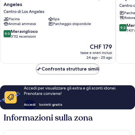
Westin
Hotel
Angeles
Centro d
Bonaventure
Los
Centro di Los Angeles
Parche
Hotel
Angeles
Ristor
and
Piscina
Spa
Centro
Animali ammessi
Parcheggio disponibile
Suites,
di
9.2
Mer
9.2
Los
Los
su
1’417
9.0
Meraviglioso
9.0
Angeles
Angeles
10,
su
3’112 recensioni
Centro
Meravigl
10,
Il
CHF 179
di
1’417
Meraviglioso,
prezzo
Los
recensio
3’112
tasse e oneri inclusi
attuale
Angeles
24 ago - 25 ago
recensioni
è
CHF 179
Confronta strutture simili
Accedi per visualizzare gli extra e gli sconti idonei.
Prenotare conviene!
Accedi
Iscriviti gratis
Informazioni sulla zona