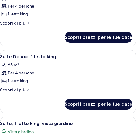
le
Per 4 persone
foto
per
1 letto king
Suite,
Altri
Scopri di più
1
dettagli
per
letto
Scopri i prezzi per le tue date
Suite,
king,
1
non
letto
Apri
Una camera d'albergo con un letto gra
7
fumatori
king,
Suite Deluxe, 1 letto king
tutte
non
65 m²
fumatori
le
Per 4 persone
foto
per
1 letto king
Suite
Altri
Scopri di più
Deluxe,
dettagli
per
1
Scopri i prezzi per le tue date
Suite
letto
Deluxe,
king
1
Apri
Camera d'albergo con divano, television
9
letto
Suite, 1 letto king, vista giardino
tutte
king
Vista giardino
le