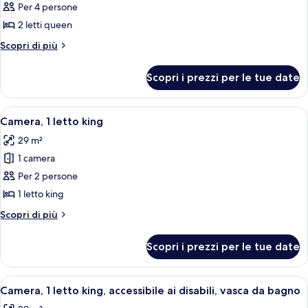
Per 4 persone
per
2 letti queen
Camera,
2
Altri
Scopri di più
dettagli
letti
per
queen,
Scopri i prezzi per le tue date
Camera,
accessibile
2
ai
letti
Apri
Una camera d'albergo con un letto grand
5
queen,
disabili
Camera, 1 letto king
tutte
accessibile
(Roll-
29 m²
ai
le
in
disabili
1 camera
foto
Shower)
(Roll-
per
Per 2 persone
in
Camera,
Shower)
1 letto king
1
Altri
Scopri di più
letto
dettagli
king
per
Scopri i prezzi per le tue date
Camera,
1
letto
Apri
Una camera d'albergo con un letto grand
5
king
Camera, 1 letto king, accessibile ai disabili, vasca da bagno
tutte