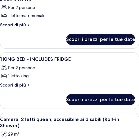
tutte
With
View
Per 2 persone
Garden
le
And
View
1 letto matrimoniale
foto
Sofa
And
per
Altri
Scopri di più
Sofa
Bed
dettagli
Double
Bed
per
Room
Scopri i prezzi per le tue date
Double
Room
Apri
Una camera d'albergo con un letto, un
10
1 KING BED - INCLUDES FRIDGE
tutte
Per 2 persone
le
1 letto king
foto
per
Altri
Scopri di più
dettagli
1
per
KING
Scopri i prezzi per le tue date
1
BED
KING
-
BED
Apri
Una camera d'albergo con due letti, un
8
-
INCLUDES
Camera, 2 letti queen, accessibile ai disabili (Roll-in
tutte
INCLUDES
Shower)
FRIDGE
FRIDGE
le
29 m²
foto