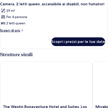
Apri
Una camera d'albergo con due letti, un
8
letto
Camera, 2 letti queen, accessibile ai disabili, non fumatori
tutte
king
29 m²
le
Per 4 persone
foto
per
2 letti queen
Camera,
Altri
Scopri di più
2
dettagli
per
letti
Scopri i prezzi per le tue date
Camera,
queen,
2
accessibile
letti
Strutture simili
ai
queen,
accessibile
disabili,
The Westin Bonaventure Hotel and Suites, Los Angeles
Miyako H
ai
non
disabili,
fumatori
non
fumatori
The
Miyako
The Westin Bonaventure Hotel and Suites, Los
Miyako