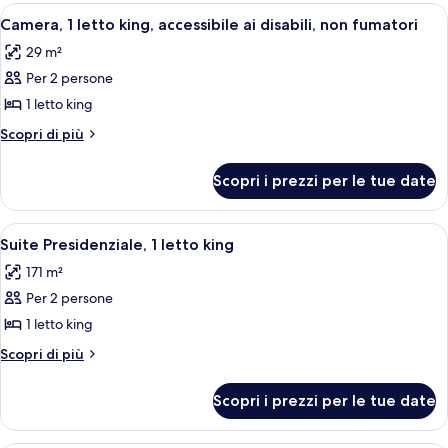
non
letti
Apri
Una camera d'albergo con un letto grand
7
fumatori
queen,
Camera, 1 letto king, accessibile ai disabili, non fumatori
tutte
non
29 m²
fumatori
le
Per 2 persone
foto
per
1 letto king
Camera,
Altri
Scopri di più
1
dettagli
per
letto
Scopri i prezzi per le tue date
Camera,
king,
1
accessibile
letto
Apri
Camera d'albergo con un grande letto, u
8
ai
king,
Suite Presidenziale, 1 letto king
tutte
accessibile
disabili,
171 m²
ai
le
non
disabili,
Per 2 persone
foto
fumatori
non
per
1 letto king
fumatori
Suite
Altri
Scopri di più
Presidenziale,
dettagli
per
1
Scopri i prezzi per le tue date
Suite
letto
Presidenziale,
king
1