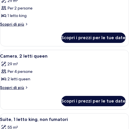
29 m²
le
Per 2 persone
foto
per
1 letto king
Camera,
Altri
Scopri di più
1
dettagli
per
letto
Scopri i prezzi per le tue date
Camera,
king,
1
accessibile
letto
Apri
Una camera d'albergo con due letti, un
7
ai
king,
Camera, 2 letti queen
tutte
accessibile
disabili,
29 m²
ai
le
vasca
disabili,
Per 4 persone
foto
da
vasca
per
2 letti queen
da
bagno
Camera,
bagno
Altri
Scopri di più
2
dettagli
per
letti
Scopri i prezzi per le tue date
Camera,
queen
2
letti
Apri
Una camera d'albergo con un divano, u
7
queen
Suite, 1 letto king, non fumatori
tutte
55 m²