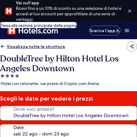
Vai sull’app
Ricevi fino a un 10% di sconto su una selezione di hotel e
accedi al tuo account per approfittare di una serie di
vantaggi.
Passa alla sezione principale della pagina
Scarica l’app
Visualizza tutte le strutture
DoubleTree by Hilton Hotel Los
Angeles Downtown
Struttura
a
Hotel con ristorante, nei pressi di Crypto.com Arena
4.0
stelle
Scegli le date per vedere i prezzi
Dove vuoi andare?
Date