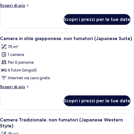
letti
Altri
Scopri di più
singoli,
dettagli
non
per
Scopri i prezzi per le tue date
Camera
fumatori
Deluxe
(33th-
con
Apri
Una tradizionale stanza giapponese con
37th
5
2
Camera in stile giapponese, non fumatori (Japanese Suite)
tutte
Panorama
letti
75 m²
singoli,
le
Floor)
non
1 camera
foto
fumatori
per
Per 6 persone
(33th-
Camera
37th
6 futon (singoli)
Panorama
in
Internet via cavo gratis
Floor)
stile
Altri
Scopri di più
giapponese,
dettagli
non
per
Scopri i prezzi per le tue date
Camera
fumatori
in
(Japanese
stile
Apri
Copriletto in piuma, una cassaforte in
Suite)
6
giapponese,
Camera Tradizionale, non fumatori (Japanese Western
tutte
non
Style)
fumatori
le