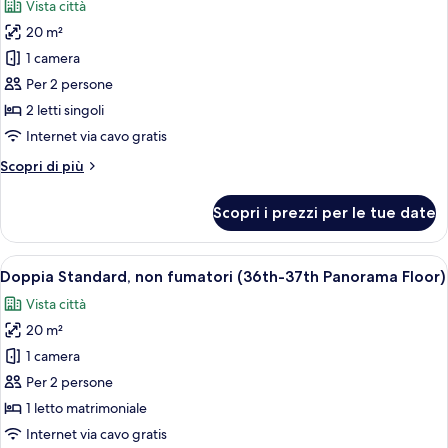
Sq
Vista città
20.7
foto
M
Sq
20 m²
per
M
1 camera
Camera
Standard
Per 2 persone
con
2 letti singoli
2
Internet via cavo gratis
letti
Altri
Scopri di più
singoli,
dettagli
non
per
Scopri i prezzi per le tue date
Camera
fumatori
Standard
(33th-
con
Apri
Una camera d'albergo con un letto gran
36th
10
2
Doppia Standard, non fumatori (36th-37th Panorama Floor)
tutte
Panorama
letti
Vista città
singoli,
le
Floor)
non
20 m²
foto
fumatori
per
1 camera
(33th-
Doppia
36th
Per 2 persone
Panorama
Standard,
1 letto matrimoniale
Floor)
non
Internet via cavo gratis