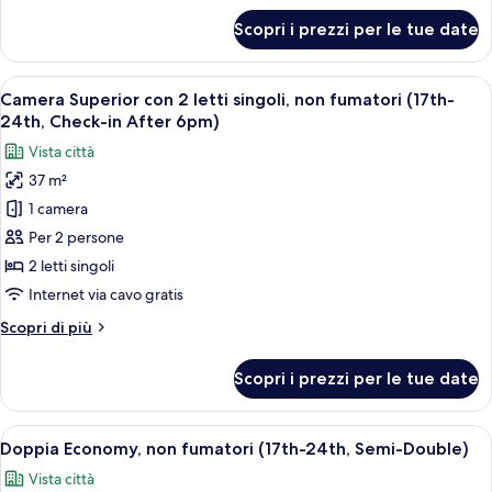
non
per
Scopri i prezzi per le tue date
Camera
fumatori
Economy
(10th-
con
Apri
Camera d'albergo con due letti, una scr
16th)
8
2
Camera Superior con 2 letti singoli, non fumatori (17th-
tutte
letti
24th, Check-in After 6pm)
singoli,
le
Vista città
non
foto
fumatori
37 m²
per
(10th-
1 camera
Camera
16th)
Superior
Per 2 persone
con
2 letti singoli
2
Internet via cavo gratis
letti
Altri
Scopri di più
singoli,
dettagli
non
per
Scopri i prezzi per le tue date
Camera
fumatori
Superior
(17th-
con
Apri
Una camera d'albergo con un letto, una 
24th,
11
2
Doppia Economy, non fumatori (17th-24th, Semi-Double)
tutte
Check-
letti
Vista città
singoli,
le
in