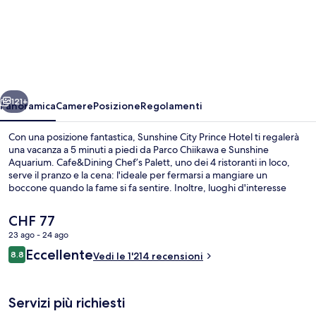
Sunshine
City
Prince
Hotel
ietro
Avanti
121+
Panoramica
Camere
Posizione
Regolamenti
Con una posizione fantastica, Sunshine City Prince Hotel ti regalerà
una vacanza a 5 minuti a piedi da Parco Chiikawa e Sunshine
Aquarium. Cafe&Dining Chef’s Palett, uno dei 4 ristoranti in loco,
serve il pranzo e la cena: l'ideale per fermarsi a mangiare un
boccone quando la fame si fa sentire. Inoltre, luoghi d'interesse
come Stazione Anime Tokyo e Grande Magazzino TOBU si trovano a
soli 15 minuti a piedi. Le recensioni dei viaggiatori lodano il personale
Il
CHF 77
gentile e la posizione invidiabile. La struttura è una comoda base per
prezzo
23 ago - 24 ago
spostarsi con i mezzi pubblici: Stazione di Higashi-Ikebukuro si trova
attuale
a 8 min a piedi e Stazione di Mukohara a 8.
Recensioni
Eccellente
Esterni
8.8
è
Vedi le 1'214 recensioni
8.8 su 10
CHF 77
Servizi più richiesti