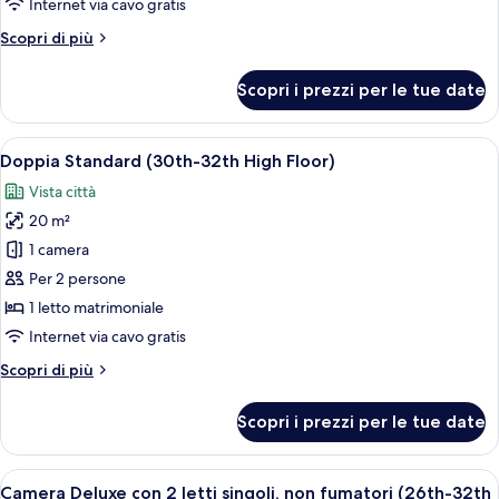
Internet via cavo gratis
fumatori
Altri
Scopri di più
(26th-
dettagli
32th
per
Scopri i prezzi per le tue date
High
Doppia
Economy,
Floor)
non
Apri
Camera d'hotel con un letto grande, una
11
fumatori
Doppia Standard (30th-32th High Floor)
tutte
(26th-
Vista città
32th
le
High
20 m²
foto
Floor)
per
1 camera
Doppia
Per 2 persone
Standard
1 letto matrimoniale
(30th-
Internet via cavo gratis
32th
Altri
Scopri di più
High
dettagli
Floor)
per
Scopri i prezzi per le tue date
Doppia
Standard
(30th-
Apri
Una camera d'hotel con due letti, un tav
12
32th
Camera Deluxe con 2 letti singoli, non fumatori (26th-32th