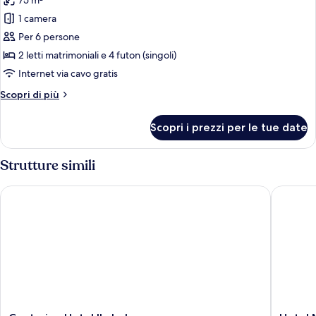
75 m²
(Japanese
foto
Suite)
1 camera
per
Per 6 persone
Camera
Tradizionale,
2 letti matrimoniali e 4 futon (singoli)
non
Internet via cavo gratis
fumatori
Altri
Scopri di più
(Japanese
dettagli
Western
per
Scopri i prezzi per le tue date
Camera
Style)
Tradizionale,
non
Strutture simili
fumatori
(Japanese
Centurion Hotel Ikebukuro
Hotel Me
Western
Style)
Centurion
Hotel