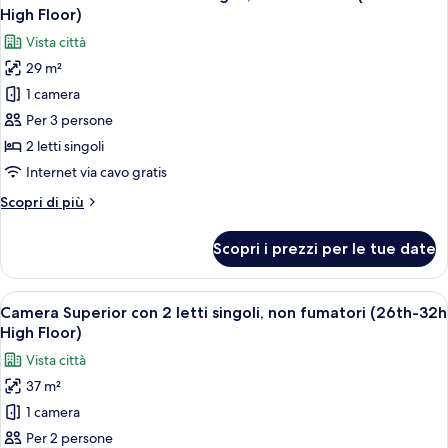
tutte
High
High Floor)
Floor)
le
Vista città
foto
29 m²
per
1 camera
Camera
Deluxe
Per 3 persone
con
2 letti singoli
2
Internet via cavo gratis
letti
Altri
Scopri di più
singoli,
dettagli
non
per
Scopri i prezzi per le tue date
Camera
fumatori
Deluxe
(26th-
con
Apri
Camera d'albergo con due letti, un tavol
32th
9
2
Camera Superior con 2 letti singoli, non fumatori (26th-32h
tutte
High
letti
High Floor)
singoli,
le
Floor)
Vista città
non
foto
fumatori
37 m²
per
(26th-
1 camera
Camera
32th
High
Superior
Per 2 persone