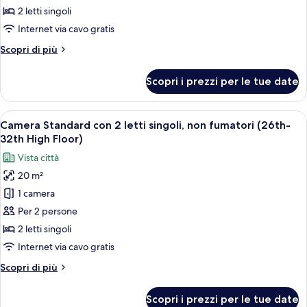
Floor)
con
2 letti singoli
2
Internet via cavo gratis
letti
Altri
Scopri di più
singoli,
dettagli
non
per
Scopri i prezzi per le tue date
Camera
fumatori
Superior
(26th-
con
Apri
Camera d'albergo con due letti, televisio
32h
12
2
Camera Standard con 2 letti singoli, non fumatori (26th-
tutte
High
letti
32th High Floor)
singoli,
le
Floor)
Vista città
non
foto
fumatori
20 m²
per
(26th-
1 camera
Camera
32h
High
Standard
Per 2 persone
Floor)
con
2 letti singoli
2
Internet via cavo gratis
letti
Altri
Scopri di più
singoli,
dettagli
non
per
Scopri i prezzi per le tue date
Camera
fumatori