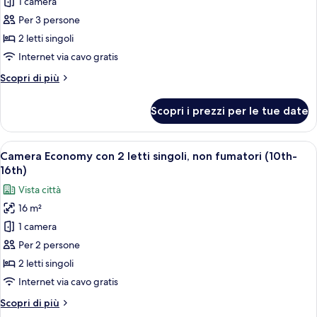
per
1 camera
(10th-
Camera
24th)
Per 3 persone
Deluxe
2 letti singoli
con
Internet via cavo gratis
2
Altri
Scopri di più
letti
dettagli
singoli,
per
Scopri i prezzi per le tue date
non
Camera
Deluxe
fumatori
con
Apri
Copriletto in piuma, una cassaforte in
(10th-
10
2
Camera Economy con 2 letti singoli, non fumatori (10th-
tutte
24th)
letti
16th)
singoli,
le
Vista città
non
foto
fumatori
16 m²
per
(10th-
1 camera
Camera
24th)
Economy
Per 2 persone
con
2 letti singoli
2
Internet via cavo gratis
letti
Altri
Scopri di più
singoli,
dettagli