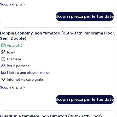
fumatori
Altri
Scopri di più
(36th-
dettagli
37th
per
Scopri i prezzi per le tue date
Panorama
Doppia
Standard,
Floor)
non
Apri
Una camera d'albergo con un letto gran
10
fumatori
Doppia Economy, non fumatori (33th-37th Panorama Floor,
tutte
(36th-
Semi Double)
37th
le
Vista città
Panorama
foto
Floor)
16 m²
per
1 camera
Doppia
Economy,
Per 2 persone
non
1 letto a una piazza e mezza
fumatori
Internet via cavo gratis
(33th-
Altri
Scopri di più
37th
dettagli
Panorama
per
Scopri i prezzi per le tue date
Doppia
Floor,
Economy,
Semi
non
Apri
Copriletto in piuma, una cassaforte in
Double)
16
fumatori
Quadrupla familiare, non fumatori (33th-37th Floor)