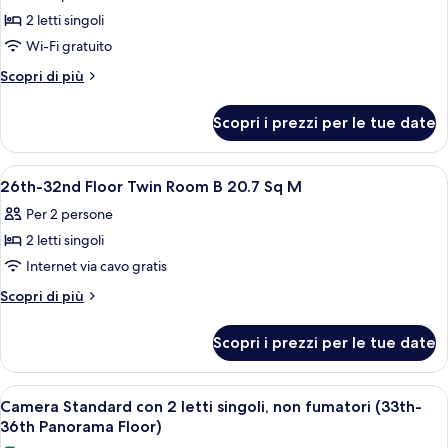
le
Floor)
24th
2 letti singoli
foto
Floor)
per
Wi-Fi gratuito
City
Altri
Scopri di più
Floor
dettagli
per
Twin
Scopri i prezzi per le tue date
City
Room
Floor
B
Twin
Apri
Camera d'albergo con due letti, una sc
1
(10th-
Room
26th-32nd Floor Twin Room B 20.7 Sq M
tutte
B
24th
Per 2 persone
(10th-
le
Floor)
24th
2 letti singoli
foto
Floor)
per
Internet via cavo gratis
26th-
Altri
Scopri di più
32nd
dettagli
per
Floor
Scopri i prezzi per le tue date
26th-
Twin
32nd
Room
Floor
Apri
Una camera d'hotel con due letti, un c
10
B
Twin
Camera Standard con 2 letti singoli, non fumatori (33th-
tutte
Room
20.7
36th Panorama Floor)
B
le