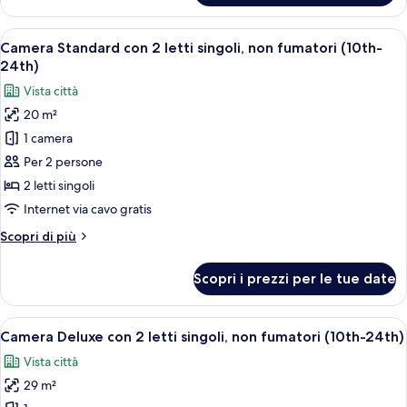
Standard
(26th-
con
Apri
Una camera d'albergo con due letti, una
32th
11
2
Camera Standard con 2 letti singoli, non fumatori (10th-
tutte
High
letti
24th)
singoli,
le
Floor)
Vista città
non
foto
fumatori
20 m²
per
(26th-
1 camera
Camera
32th
High
Standard
Per 2 persone
Floor)
con
2 letti singoli
2
Internet via cavo gratis
letti
Altri
Scopri di più
singoli,
dettagli
non
per
Scopri i prezzi per le tue date
Camera
fumatori
Standard
(10th-
con
Apri
Una camera d'albergo con due letti, una 
24th)
11
2
Camera Deluxe con 2 letti singoli, non fumatori (10th-24th)
tutte
letti
Vista città
singoli,
le
non
29 m²
foto
fumatori