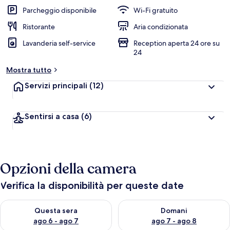
Parcheggio disponibile
Wi-Fi gratuito
Ristorante
Aria condizionata
Lavanderia self-service
Reception aperta 24 ore su
24
Mostra tutto
Servizi principali
(12)
Sentirsi a casa
(6)
Opzioni della camera
Verifica la disponibilità per queste date
Verifica la disponibilità per questa sera, ago 6 - ago 7
Verifica la disponibilità per d
Questa sera
Domani
ago 6 - ago 7
ago 7 - ago 8