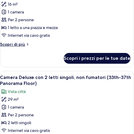
non
16 m²
foto
After
fumatori
per
1 camera
6pm)
(17th-
Doppia
24th,
Per 2 persone
Check-
Economy,
1 letto a una piazza e mezza
in
non
Internet via cavo gratis
After
fumatori
6pm)
Altri
Scopri di più
(17th-
dettagli
24th,
per
Scopri i prezzi per le tue date
Semi-
Doppia
Economy,
Double)
non
Apri
Una camera d'albergo con due letti, un
9
fumatori
Camera Deluxe con 2 letti singoli, non fumatori (33th-37th
tutte
(17th-
Panorama Floor)
24th,
le
Vista città
Semi-
foto
Double)
29 m²
per
1 camera
Camera
Deluxe
Per 2 persone
con
2 letti singoli
2
Internet via cavo gratis