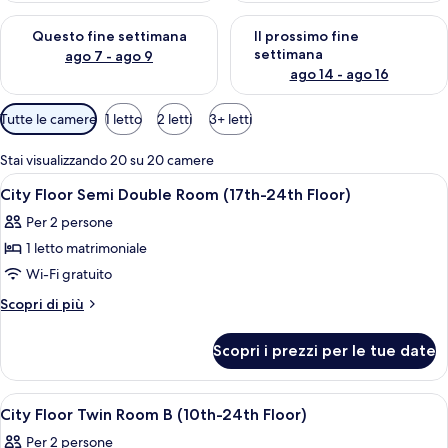
Verifica la disponibilità per questo fine settimana, ago 7 - ago
Verifica la disponibilità per il
Questo fine settimana
Il prossimo fine
settimana
ago 7 - ago 9
ago 14 - ago 16
Filtri
Tutte le camere
1 letto
2 letti
3+ letti
disponibili
per
Stai visualizzando 20 su 20 camere
le
Apri
Copriletto in piuma, una cassaforte in
5
City Floor Semi Double Room (17th-24th Floor)
camere
tutte
Per 2 persone
le
1 letto matrimoniale
foto
per
Wi-Fi gratuito
City
Altri
Scopri di più
Floor
dettagli
per
Semi
Scopri i prezzi per le tue date
City
Double
Floor
Room
Semi
Apri
Una camera d'albergo con due letti, una
3
(17th-
Double
City Floor Twin Room B (10th-24th Floor)
tutte
Room
24th
Per 2 persone
(17th-