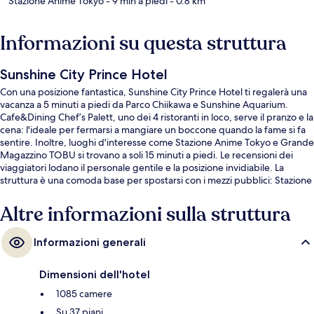
Stazione Anime Tokyo
- 9 min a piedi
- 0.8 km
Informazioni su questa struttura
Sunshine City Prince Hotel
Con una posizione fantastica, Sunshine City Prince Hotel ti regalerà una
vacanza a 5 minuti a piedi da Parco Chiikawa e Sunshine Aquarium.
Cafe&Dining Chef’s Palett, uno dei 4 ristoranti in loco, serve il pranzo e la
cena: l'ideale per fermarsi a mangiare un boccone quando la fame si fa
sentire. Inoltre, luoghi d'interesse come Stazione Anime Tokyo e Grande
Magazzino TOBU si trovano a soli 15 minuti a piedi. Le recensioni dei
viaggiatori lodano il personale gentile e la posizione invidiabile. La
struttura è una comoda base per spostarsi con i mezzi pubblici: Stazione
di Higashi-Ikebukuro si trova a 8 min a piedi e Stazione di Mukohara a 8.
Altre informazioni sulla struttura
Informazioni generali
Dimensioni dell'hotel
1085 camere
Su 37 piani