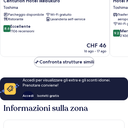
Centurion Hotel Ikebukuro
Hotel 
Hotel
Metropo
Toshima
Toshima
Ikebukuro
Tokyo
Parcheggio disponibile
Wi-Fi gratuito
Trasfe
Toshima
Ikebuku
Ristorante
Lavanderia self-service
aeropo
Toshima
Wi-Fi 
8.6
Eccellente
8.6
9.2
Mer
su
1’106 recensioni
9.2
su
2’436
10,
10,
Eccellente,
Il
CHF 46
Meravigl
1’106
prezzo
2’436
16 ago - 17 ago
recensioni
attuale
recensio
è
Confronta strutture simili
CHF 46
Accedi per visualizzare gli extra e gli sconti idonei.
Prenotare conviene!
Accedi
Iscriviti gratis
Informazioni sulla zona