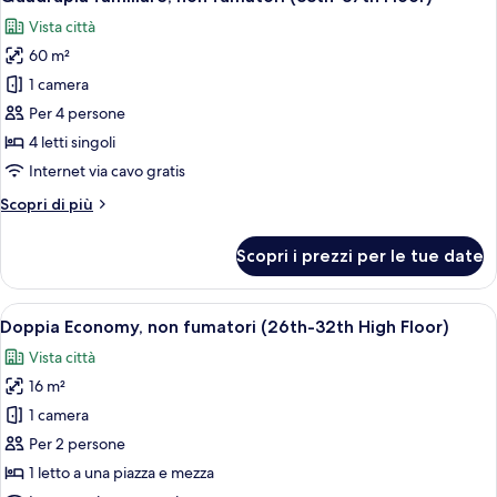
tutte
(33th-
Vista città
37th
le
Panorama
60 m²
foto
Floor,
per
1 camera
Semi
Quadrupla
Double)
Per 4 persone
familiare,
4 letti singoli
non
Internet via cavo gratis
fumatori
Altri
Scopri di più
(33th-
dettagli
37th
per
Scopri i prezzi per le tue date
Floor)
Quadrupla
familiare,
non
Apri
Copriletto in piuma, una cassaforte in
10
fumatori
Doppia Economy, non fumatori (26th-32th High Floor)
tutte
(33th-
Vista città
37th
le
Floor)
16 m²
foto
per
1 camera
Doppia
Per 2 persone
Economy,
1 letto a una piazza e mezza
non