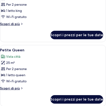
le
fumatori
Per 2 persone
foto
per
1 letto king
Camera
Wi-Fi gratuito
Deluxe,
Altri
Scopri di più
1
dettagli
letto
per
Scopri i prezzi per le tue date
Camera
king,
Deluxe,
non
1
Apri
Una camera d'albergo con un letto gran
fumatori
4
letto
Petite Queen
tutte
king,
Vista città
non
le
fumatori
25 m²
foto
per
Per 2 persone
Petite
1 letto queen
Queen
Wi-Fi gratuito
Altri
Scopri di più
dettagli
per
Scopri i prezzi per le tue date
Petite
Queen