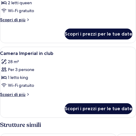
per
2 letti queen
Camera
Wi-Fi gratuito
doppia
Altri
Scopri di più
dettagli
per
Scopri i prezzi per le tue date
Camera
doppia
Apri
Una camera d'albergo con un letto gra
9
Camera Imperial in club
tutte
28 m²
le
Per 3 persone
foto
per
1 letto king
Camera
Wi-Fi gratuito
Imperial
Altri
Scopri di più
in
dettagli
club
per
Scopri i prezzi per le tue date
Camera
Imperial
in
Strutture simili
club