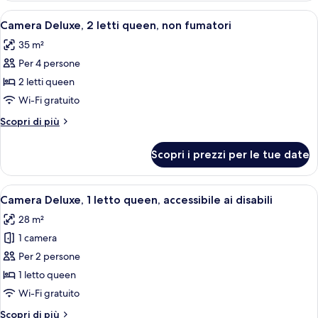
Apri
Biancheria da letto ipoallergenica, cop
5
Camera Deluxe, 2 letti queen, non fumatori
tutte
35 m²
le
Per 4 persone
foto
per
2 letti queen
Camera
Wi-Fi gratuito
Deluxe,
Altri
Scopri di più
2
dettagli
letti
per
Scopri i prezzi per le tue date
Camera
queen,
Deluxe,
non
2
Apri
Camera d'albergo moderna con un letto g
fumatori
3
letti
Camera Deluxe, 1 letto queen, accessibile ai disabili
tutte
queen,
28 m²
non
le
fumatori
1 camera
foto
per
Per 2 persone
Camera
1 letto queen
Deluxe,
Wi-Fi gratuito
1
Altri
Scopri di più