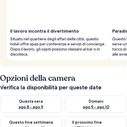
Il lavoro incontra il divertimento
Paradi
Situato nel quartiere degli affari della città, questo
Questo h
hotel offre spazi per conferenze e servizi di concierge.
serve un
Dopo il lavoro, gli ospiti possono rilassarsi al bar o in
tocco di 
discoteca.
alle avv
Opzioni della camera
Verifica la disponibilità per queste date
Verifica la disponibilità per questa sera, ago 8 - ago 9
Verifica la disponibilità per d
Questa sera
Domani
ago 8 - ago 9
ago 9 - ago 10
Verifica la disponibilità per questo fine settimana, ago 14 - ag
Verifica la disponibilità per i
Questo fine settimana
Il prossimo fine