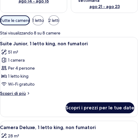
settimana
ago 14 - ago 16
ago 21 - ago 23
Filtri
Tutte le camere
1 letto
2 letti
disponibili
per
Stai visualizzando 8 su 8 camere
le
Apri
Una moderna camera d'albergo con una s
7
Suite Junior, 1 letto king, non fumatori
camere
tutte
51 m²
le
1 camera
foto
per
Per 4 persone
Suite
1 letto king
Junior,
Wi-Fi gratuito
1
Altri
Scopri di più
letto
dettagli
king,
per
Scopri i prezzi per le tue date
Suite
non
Junior,
fumatori
1
Apri
Una camera d'albergo con un letto gra
7
letto
Camera Deluxe, 1 letto king, non fumatori
tutte
king,
28 m²
non