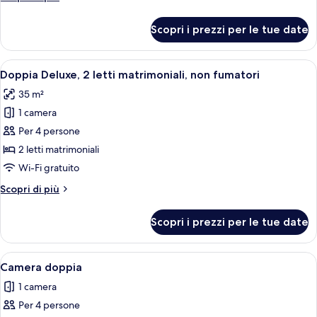
letto
dettagli
queen,
per
Scopri i prezzi per le tue date
Camera
accessibile
Deluxe,
ai
1
Apri
Una camera d'albergo con un letto grand
disabili
5
letto
Doppia Deluxe, 2 letti matrimoniali, non fumatori
tutte
queen,
35 m²
accessibile
le
ai
1 camera
foto
disabili
per
Per 4 persone
Doppia
2 letti matrimoniali
Deluxe,
Wi-Fi gratuito
2
Altri
Scopri di più
letti
dettagli
matrimoniali,
per
Scopri i prezzi per le tue date
Doppia
non
Deluxe,
fumatori
2
Apri
Biancheria da letto ipoallergenica, cop
5
letti
Camera doppia
tutte
matrimoniali,
1 camera
non
le
fumatori
Per 4 persone
foto