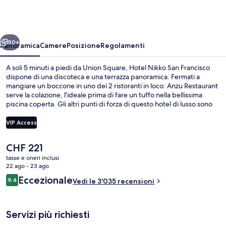
San
Francisco
ietro
Avanti
50+
Panoramica
Camere
Posizione
Regolamenti
A soli 5 minuti a piedi da Union Square, Hotel Nikko San Francisco
dispone di una discoteca e una terrazza panoramica. Fermati a
mangiare un boccone in uno dei 2 ristoranti in loco: Anzu Restaurant
serve la colazione, l'ideale prima di fare un tuffo nella bellissima
piscina coperta. Gli altri punti di forza di questo hotel di lusso sono
un bar/lounge, una palestra e una sauna. Le recensioni dei
viaggiatori menzionano la piscina e i letti comodi. La struttura è a
VIP Access
pochi passi da Stazione metro di Powell St & O’Farrell St, mentre
Stazione metro di Powell St & Geary Blvd si trova a 3 min a piedi.
Il
CHF 221
Piscina coperta
prezzo
tasse e oneri inclusi
attuale
22 ago - 23 ago
è
Recensioni
Eccezionale
9.4
Vedi le 3'035 recensioni
CHF 221
9.4 su 10
Servizi più richiesti