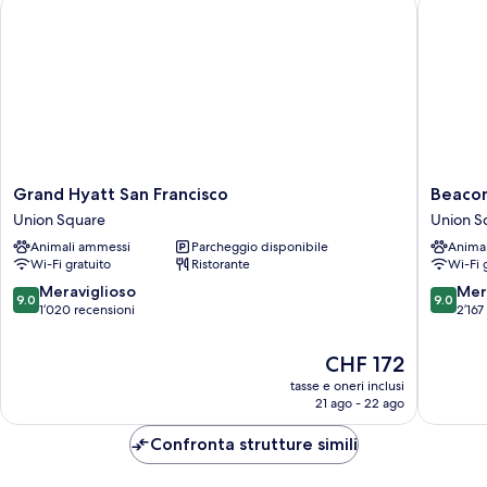
Grand Hyatt San Francisco
Beacon G
Grand
Beacon
Grand Hyatt San Francisco
Beacon
Hyatt
Grand,
Union Square
Union S
San
A
Animali ammessi
Parcheggio disponibile
Anima
Francisco
Union
Wi-Fi gratuito
Ristorante
Wi-Fi 
Union
Square
Square
Hotel
9.0
9.0
Meraviglioso
Mer
9.0
9.0
Union
su
su
1’020 recensioni
2’167
Square
10,
10,
Meraviglioso,
Meravigl
Il
CHF 172
1’020
2’167
prezzo
tasse e oneri inclusi
recensioni
recensio
attuale
21 ago - 22 ago
è
CHF 172
Confronta strutture simili