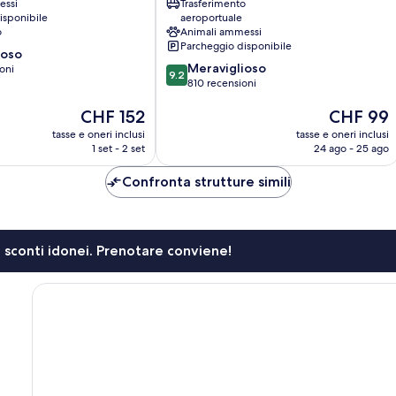
essi
Trasferimento
Etobicoke
isponibile
aeroportuale
o
Animali ammessi
Parcheggio disponibile
ioso
9.2
Meraviglioso
oni
9.2
su
810 recensioni
10,
Il
Il
CHF 152
CHF 99
Meraviglioso,
prezzo
prezzo
810
tasse e oneri inclusi
tasse e oneri inclusi
attuale
attuale
recensioni
1 set - 2 set
24 ago - 25 ago
è
è
CHF 152
CHF 99
Confronta strutture simili
li sconti idonei. Prenotare conviene!