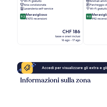
Wi-Fi gratuito
Animali amm
di
di
Aria condizionata
Parcheggio d
Toronto
Toronto
Lavanderia self-service
Wi-Fi gratuit
9.2
9.0
Meraviglioso
Meravigl
9.2
9.0
su
su
8’470 recensioni
992 recensi
10,
10,
Meraviglioso,
Meraviglioso,
Il
CHF 186
8’470
992
prezzo
recensioni
recensioni
tasse e oneri inclusi
attuale
16 ago - 17 ago
è
CHF 186
Accedi per visualizzare gli extra e g
Informazioni sulla zona