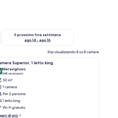
ne settimana, ago 7 - ago 9
Verifica la disponibilità per il prossimo fine settimana, ago 14 
Il prossimo fine settimana
ago 14 - ago 16
Stai visualizzando 8 su 8 camere
pia finestra con tende.
ualità, una cassaforte in camera
pri
Camera d'albergo con un letto grande, una scr
13
mera Superior, 1 letto king
utte
Meraviglioso
2
9.2 su 10
(348
348 recensioni
oto
recensioni)
30 m²
er
1 camera
amera
Per 2 persone
uperior,
1 letto king
Wi-Fi gratuito
etto
ing
tri
opri di più