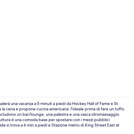
1 camera, bia
alerà una vacanza a 5 minuti a piedi da Hockey Hall of Fame e St.
e la cena e propone cucina americana: l'ideale prima di fare un tuffo
ura includono un bar/lounge, una palestra e una vasca idromassaggio.
Esterni
struttura è una comoda base per spostarsi con i mezzi pubblici:
e si trova a 6 min a piedi e Stazione metro di King Street East at