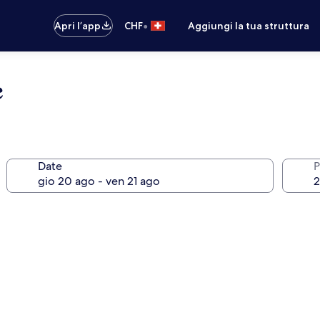
•
Apri l’app
CHF
Aggiungi la tua struttura
e
Date
P