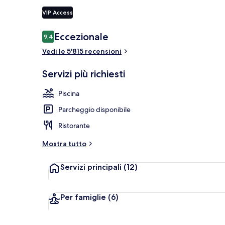
VIP Access
Esterni
Recensioni
Eccezionale
9.4
9.4 su 10
Vedi le 5'815 recensioni
Servizi più richiesti
Piscina
Parcheggio disponibile
Ristorante
Mostra tutto
Servizi principali
(12)
Per famiglie
(6)