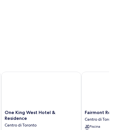
One King West Hotel & Residence
Fairmont Royal York
One
Fairmont
One King West Hotel &
Fairmont Royal York
King
Royal
Residence
Centro di Toronto
West
York
Centro di Toronto
Piscina
Hotel
Centro