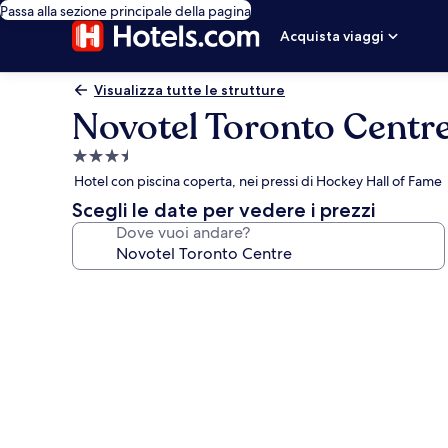
Passa alla sezione principale della pagina
Acquista viaggi
Visualizza tutte le strutture
Novotel Toronto Centr
Struttura
a
Hotel con piscina coperta, nei pressi di Hockey Hall of Fame
3.5
Scegli le date per vedere i prezzi
stelle
Dove vuoi andare?
Galleria
fotografica
per
Novotel
Toronto
Centre