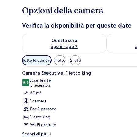
Opzioni della camera
Verifica la disponibilità per queste date
Verifica la disponibilità per questa sera, ago 6 - ago
Verifica la di
Questa sera
ago 6 - ago 7
Filtri
Tutte le camere
1 letto
2 letti
disponibili
Apri
Una camera d'albergo con un le
per
12
Camera Executive, 1 letto king
tutte
le
Eccellente
le
8.6
camere
8.6 su 10
(18
18 recensioni
foto
recensioni)
30 m²
per
1 camera
Camera
Per 3 persone
Executive,
1 letto king
1
Wi-Fi gratuito
letto
king
Altri
Scopri di più