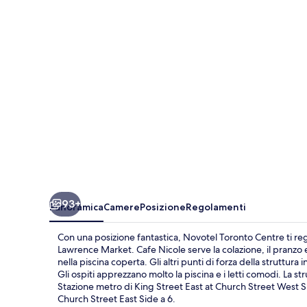
93+
Panoramica
Camere
Posizione
Regolamenti
Con una posizione fantastica, Novotel Toronto Centre ti reg
Lawrence Market. Cafe Nicole serve la colazione, il pranzo 
nella piscina coperta. Gli altri punti di forza della strutt
Gli ospiti apprezzano molto la piscina e i letti comodi. La 
Stazione metro di King Street East at Church Street West Sid
Church Street East Side a 6.