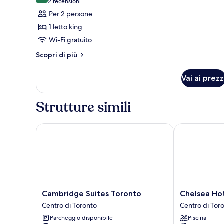
(2
2 recensioni
foto
recensioni)
Per 2 persone
per
1 letto king
Camera
Wi-Fi gratuito
Superior,
Altri
1
Scopri di più
dettagli
letto
per
king
Vai ai prezz
Camera
Superior,
1
Strutture simili
letto
king
Cambridge Suites Toronto
Chelsea Hotel
Cambridge
Chelsea
Cambridge Suites Toronto
Chelsea Hot
Suites
Hotel,
Centro di Toronto
Centro di Tor
Toronto
Toronto
Parcheggio disponibile
Piscina
Centro
Centro