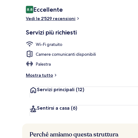
Colazione a b
Recensioni
Eccellente
8.8
8.8 su 10
Vedi le 2'529 recensioni
Servizi più richiesti
Wi-Fi gratuito
Camere comunicanti disponibili
Palestra
Mostra tutto
Servizi principali
(12)
Sentirsi a casa
(6)
Perché amiamo questa struttura