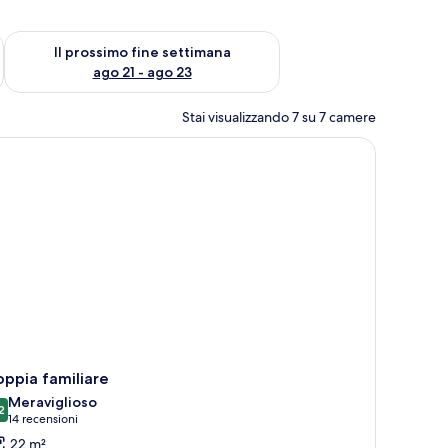
ne settimana, ago 14 - ago 16
Verifica la disponibilità per il prossimo fine settimana, ago 21
Il prossimo fine settimana
ago 21 - ago 23
Stai visualizzando 7 su 7 camere
ppia familiare
Meraviglioso
2
9.2 su 10
(14
14 recensioni
recensioni)
22 m²