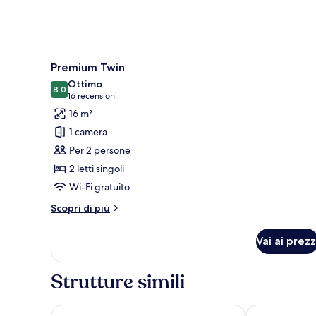
Premium Twin
Ottimo
8.0
8.0 su 10
(16
16 recensioni
recensioni)
16 m²
1 camera
Per 2 persone
2 letti singoli
Wi-Fi gratuito
Altri
Scopri di più
dettagli
per
Vai ai prezz
Premium
Twin
Strutture simili
Point A Edinburgh Haymarket
Apex City of 