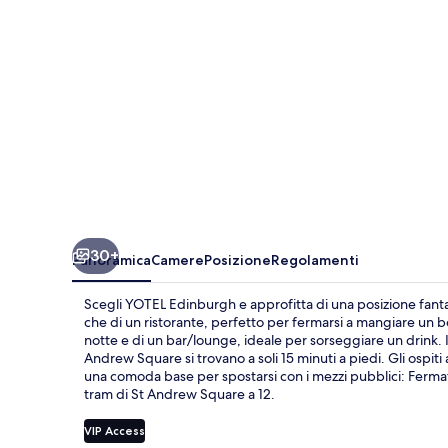
30+
Panoramica
Camere
Posizione
Regolamenti
Scegli YOTEL Edinburgh e approfitta di una posizione fantas
che di un ristorante, perfetto per fermarsi a mangiare un b
notte e di un bar/lounge, ideale per sorseggiare un drink. 
Andrew Square si trovano a soli 15 minuti a piedi. Gli ospiti
una comoda base per spostarsi con i mezzi pubblici: Fermata
tram di St Andrew Square a 12.
VIP Access