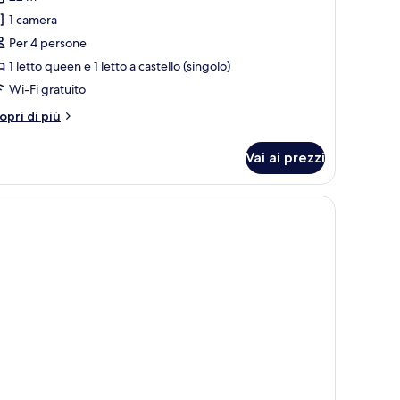
1 camera
Per 4 persone
1 letto queen e 1 letto a castello (singolo)
Wi-Fi gratuito
tri
opri di più
ttagli
r
Vai ai prezzi
ppia
miliare