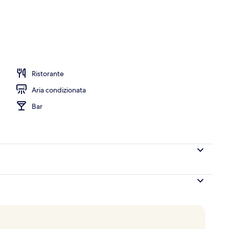
uffet a pagamento, servita tutte le mattine
Ristorante
Aria condizionata
Bar