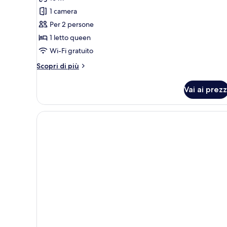
1 camera
Per 2 persone
1 letto queen
Wi-Fi gratuito
Altri
Scopri di più
dettagli
per
Vai ai prezz
Camera
doppia,
1
letto
queen