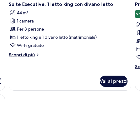
Suite Executive, 1 letto king con divano letto
P
44 m²
9.
1 camera
Per 3 persone
1 letto king e 1 divano letto (matrimoniale)
Wi-Fi gratuito
Altri
Scopri di più
dettagli
per
Al
Sc
Suite
de
Executive,
pe
i
Vai ai prezzi
1
P
letto
Ki
king
con
divano
letto