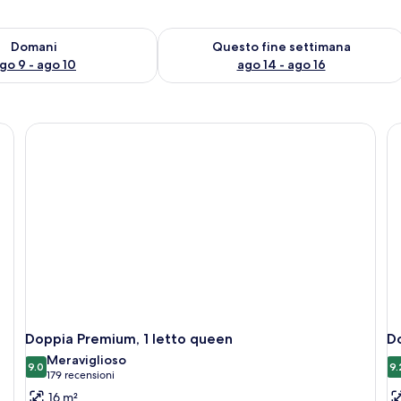
 9
sponibilità per domani, ago 9 - ago 10
Verifica la disponibilità per questo fi
Domani
Questo fine settimana
go 9 - ago 10
ago 14 - ago 16
Doppia Premium, 1 letto queen
Do
Meraviglioso
9.0
9.
9.0 su 10
(179
179 recensioni
recensioni)
16 m²