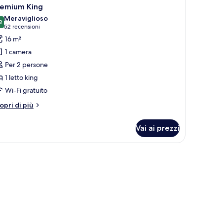
remium King
Meraviglioso
2
9.2 su 10
(52
52 recensioni
recensioni)
16 m²
1 camera
Per 2 persone
1 letto king
Wi-Fi gratuito
tri
opri di più
ttagli
r
Vai ai prezzi
remium
ng