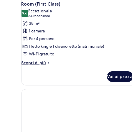
Room (First Class)
Eccezionale
9.6
9.6 su 10
(34
34 recensioni
recensioni)
38 m²
1 camera
Per 4 persone
1 letto king e 1 divano letto (matrimoniale)
Wi-Fi gratuito
Altri
Scopri di più
dettagli
per
Vai ai prezz
Room
(First
Class)