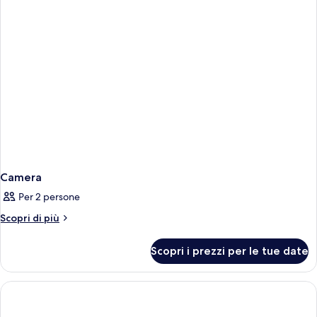
Camera
Per 2 persone
Altri
Scopri di più
dettagli
per
Scopri i prezzi per le tue date
Camera