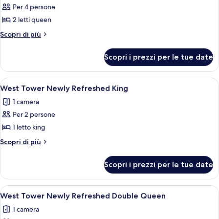
Per 4 persone
foto
per
2 letti queen
West
Altri
Scopri di più
Tower/Dog
dettagli
per
Friendly
Scopri i prezzi per le tue date
West
Queen
Tower/Dog
Friendly
Apri
Una camera d'albergo con un letto gra
3
Queen
West Tower Newly Refreshed King
tutte
1 camera
le
Per 2 persone
foto
per
1 letto king
West
Altri
Scopri di più
Tower
dettagli
per
Newly
Scopri i prezzi per le tue date
West
Refreshed
Tower
King
Newly
Apri
Una camera d'albergo con due letti, un
4
Refreshed
West Tower Newly Refreshed Double Queen
tutte
King
1 camera
le