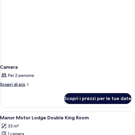
Camera
Per 2 persone
Altri
Scopri di più
dettagli
per
Scopri i prezzi per le tue date
Camera
Apri
Camera d'albergo con un letto grande
3
Manor Motor Lodge Double King Room
tutte
33 m²
le
1 camera