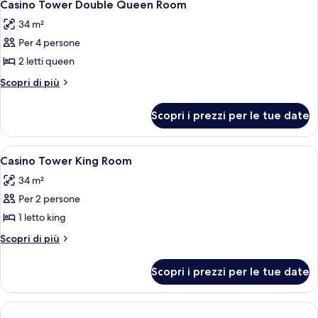
4
letto
Casino Tower Double Queen Room
tutte
king
34 m²
le
Per 4 persone
foto
per
2 letti queen
Casino
Altri
Scopri di più
Tower
dettagli
per
Double
Scopri i prezzi per le tue date
Casino
Queen
Tower
Room
Double
Apri
Una camera d'hotel con un letto gran
4
Queen
Casino Tower King Room
tutte
Room
34 m²
le
Per 2 persone
foto
per
1 letto king
Casino
Altri
Scopri di più
Tower
dettagli
per
King
Scopri i prezzi per le tue date
Casino
Room
Tower
King
Room