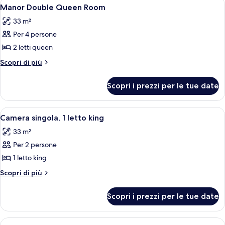
Apri
Camera d'albergo con due letti, una scr
4
Room
Double
Manor Double Queen Room
tutte
Queen
33 m²
Room
le
Per 4 persone
foto
per
2 letti queen
Manor
Altri
Scopri di più
Double
dettagli
per
Queen
Scopri i prezzi per le tue date
Manor
Room
Double
Queen
Apri
Una camera d'albergo con un letto gr
3
Room
Camera singola, 1 letto king
tutte
33 m²
le
Per 2 persone
foto
per
1 letto king
Camera
Altri
Scopri di più
singola,
dettagli
per
1
Scopri i prezzi per le tue date
Camera
letto
singola,
king
1
Apri
Una camera d'albergo con due letti, 