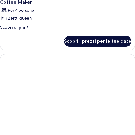
Coffee Maker
le
Per 4 persone
foto
2 letti queen
per
Skyrise
Altri
Scopri di più
dettagli
Executive
per
2
Scopri i prezzi per le tue date
Skyrise
Queen
Executive
2
Beds
Queen
W/
Beds
Refrigerator
W/
and
Refrigerator
and
Coffee
Coffee
Maker
Maker