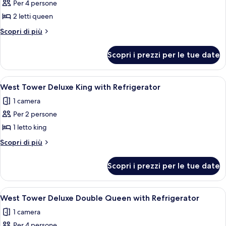
Per 4 persone
foto
per
2 letti queen
West
Altri
Scopri di più
Tower
dettagli
per
Newly
Scopri i prezzi per le tue date
West
Refreshed
Tower
Double
Newly
Apri
Una camera d'albergo con un letto gran
3
Queen
Refreshed
West Tower Deluxe King with Refrigerator
tutte
Double
1 camera
Queen
le
Per 2 persone
foto
per
1 letto king
West
Altri
Scopri di più
Tower
dettagli
per
Deluxe
Scopri i prezzi per le tue date
West
King
Tower
with
Deluxe
Apri
Una camera d'albergo con un letto gra
5
Refrigerator
King
West Tower Deluxe Double Queen with Refrigerator
tutte
with
1 camera
Refrigerator
le
Per 4 persone