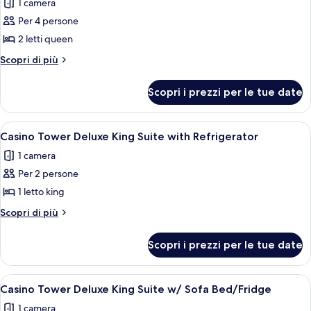
1 camera
Maker
foto
Per 4 persone
per
2 letti queen
West
Tower
Altri
Scopri di più
dettagli
Executive
per
Double
Scopri i prezzi per le tue date
West
Queen
Tower
with
Executive
Apri
Una camera d'albergo con un letto gr
2
Double
Refrigerator/Coffee
Casino Tower Deluxe King Suite with Refrigerator
tutte
Queen
Maker
1 camera
with
le
Refrigerator/Coffee
Per 2 persone
foto
Maker
per
1 letto king
Casino
Altri
Scopri di più
Tower
dettagli
per
Deluxe
Scopri i prezzi per le tue date
Casino
King
Tower
Suite
Deluxe
Apri
Una camera d'albergo con un letto, una
1
with
King
Casino Tower Deluxe King Suite w/ Sofa Bed/Fridge
tutte
Suite
Refrigerator
1 camera