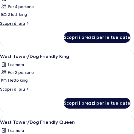
foto
per
Per 4 persone
Manor
2 letti king
Motor
Altri
Scopri di più
Lodge
dettagli
Double
per
Scopri i prezzi per le tue date
Manor
King
Motor
Room
Lodge
Apri
Camera d'albergo con un letto grande
3
Double
West Tower/Dog Friendly King
tutte
King
1 camera
Room
le
Per 2 persone
foto
per
1 letto king
West
Altri
Scopri di più
Tower/Dog
dettagli
per
Friendly
Scopri i prezzi per le tue date
West
King
Tower/Dog
Friendly
Apri
Camera d'albergo con due letti, una t
2
King
West Tower/Dog Friendly Queen
tutte
1 camera
le