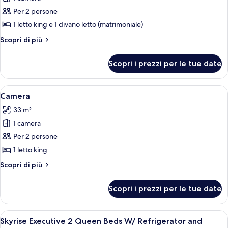
with
le
Refrigerator
Per 2 persone
foto
per
1 letto king e 1 divano letto (matrimoniale)
Casino
Altri
Scopri di più
Tower
dettagli
per
Deluxe
Scopri i prezzi per le tue date
Casino
King
Tower
Suite
Deluxe
Apri
Una camera d'albergo con un letto gr
1
w/
King
Camera
tutte
Suite
Sofa
33 m²
w/
le
Bed/Fridge
Sofa
1 camera
foto
Bed/Fridge
per
Per 2 persone
Camera
1 letto king
Altri
Scopri di più
dettagli
per
Scopri i prezzi per le tue date
Camera
Apri
Una camera d'albergo con due letti, un
1
Skyrise Executive 2 Queen Beds W/ Refrigerator and
tutte