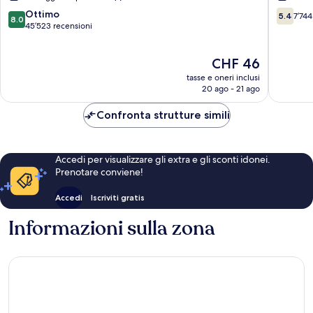
Vegas
Vegas
8.0
5.4
Ottimo
5.4
7’744
8.0
Strip
Las
su
su
45’523 recensioni
Vegas
10,
10,
Ottimo,
7’744
Il
CHF 46
45’523
recensio
prezzo
recensioni
tasse e oneri inclusi
attuale
20 ago - 21 ago
è
CHF 46
Confronta strutture simili
Accedi per visualizzare gli extra e gli sconti idonei.
Prenotare conviene!
Accedi
Iscriviti gratis
Informazioni sulla zona