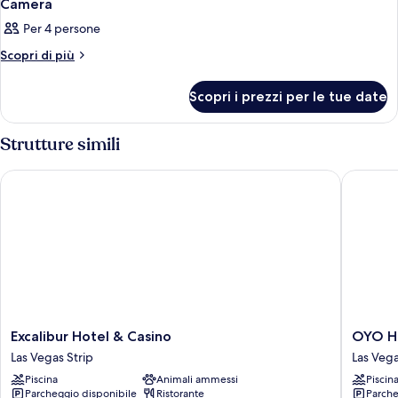
Camera
Per 4 persone
Altri
Scopri di più
dettagli
per
Scopri i prezzi per le tue date
Camera
Strutture simili
Excalibur Hotel & Casino
OYO Hote
Excalibur
OYO
Excalibur Hotel & Casino
OYO Ho
Hotel
Hotel
Las Vegas Strip
Las Veg
&
and
Piscina
Animali ammessi
Piscin
Casino
Casino
Parcheggio disponibile
Ristorante
Parche
Las
Las