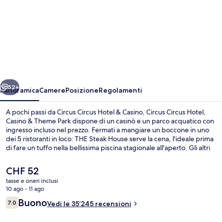
per
Circus
Circus
Hotel,
Casino
&
ietro
Avanti
Theme
52+
Panoramica
Camere
Posizione
Regolamenti
Park
A pochi passi da Circus Circus Hotel & Casino, Circus Circus Hotel,
Casino & Theme Park dispone di un casinò e un parco acquatico con
ingresso incluso nel prezzo. Fermati a mangiare un boccone in uno
dei 5 ristoranti in loco: THE Steak House serve la cena, l'ideale prima
di fare un tuffo nella bellissima piscina stagionale all'aperto. Gli altri
punti di forza della struttura includono 6 bar/lounge, un bar a bordo
piscina e una palestra. Gli ospiti apprezzano molto i servizi per
Il
CHF 52
famiglie e le attrazioni nei dintorni. La struttura è vicina ai mezzi
prezzo
tasse e oneri inclusi
pubblici: Stazione di Westgate Las Vegas Monorail si trova a 14 min
attuale
10 ago - 11 ago
di distanza.
Area giochi per bambini (al coperto)
è
Recensioni
Buono
7.0
Vedi le 35’245 recensioni
CHF 52
7.0 su 10