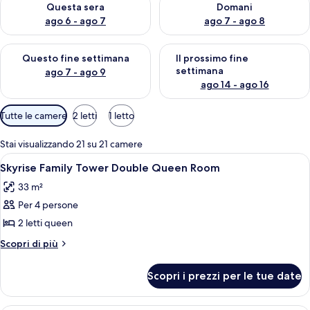
Questa sera
Domani
ago 6 - ago 7
ago 7 - ago 8
Verifica la disponibilità per questo fine settimana, ago 7 - ago
Verifica la disponibilità per il
Questo fine settimana
Il prossimo fine
settimana
ago 7 - ago 9
ago 14 - ago 16
Filtri
Tutte le camere
2 letti
1 letto
disponibili
per
Stai visualizzando 21 su 21 camere
le
Apri
Una camera d'albergo con due letti, un
4
Skyrise Family Tower Double Queen Room
camere
tutte
33 m²
le
Per 4 persone
foto
per
2 letti queen
Skyrise
Altri
Scopri di più
Family
dettagli
per
Tower
Scopri i prezzi per le tue date
Skyrise
Double
Family
Queen
Tower