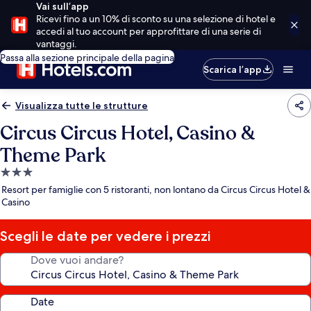
Vai sull’app
Ricevi fino a un 10% di sconto su una selezione di hotel e
accedi al tuo account per approfittare di una serie di
vantaggi.
Passa alla sezione principale della pagina
Scarica l’app
Visualizza tutte le strutture
Circus Circus Hotel, Casino &
Theme Park
Struttura
a
Resort per famiglie con 5 ristoranti, non lontano da Circus Circus Hotel &
3.0
Casino
stelle
Scegli le date per vedere i prezzi
Dove vuoi andare?
Date