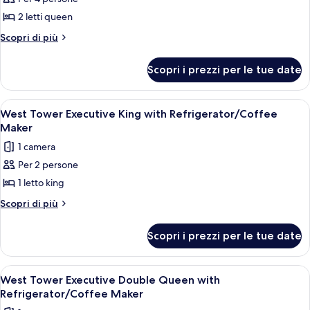
foto
per
2 letti queen
West
Altri
Scopri di più
Tower
dettagli
per
Deluxe
Scopri i prezzi per le tue date
West
Double
Tower
Queen
Deluxe
Apri
Camera d'albergo con un letto grande, u
3
with
Double
West Tower Executive King with Refrigerator/Coffee
tutte
Queen
Refrigerator
Maker
with
le
1 camera
Refrigerator
foto
Per 2 persone
per
1 letto king
West
Tower
Altri
Scopri di più
dettagli
Executive
per
King
Scopri i prezzi per le tue date
West
with
Tower
Refrigerator/Coffee
Executive
Apri
Una camera d'albergo con un letto gra
5
King
Maker
West Tower Executive Double Queen with
tutte
with
Refrigerator/Coffee Maker
Refrigerator/Coffee
le