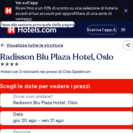
Vai sull’app
Ricevi fino a un 10% di sconto su una selezione di hotel e
accedi al tuo account per approfittare di una serie di
vantaggi.
Passa alla sezione principale della pagina
Scarica l’app
Visualizza tutte le strutture
Radisson Blu Plaza Hotel, Oslo
Struttura
a
Hotel con 3 ristoranti nei pressi di Oslo Spektrum
4.0
stelle
Scegli le date per vedere i prezzi
Dove vuoi andare?
Date
Persone