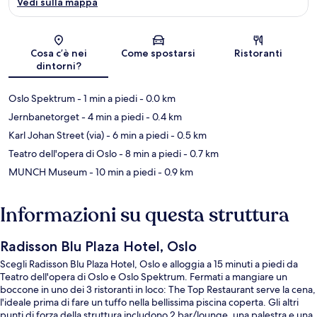
Vedi sulla mappa
Mappa
Cosa c’è nei
Come spostarsi
Ristoranti
dintorni?
Oslo Spektrum
- 1 min a piedi
- 0.0 km
Jernbanetorget
- 4 min a piedi
- 0.4 km
Karl Johan Street (via)
- 6 min a piedi
- 0.5 km
Teatro dell'opera di Oslo
- 8 min a piedi
- 0.7 km
MUNCH Museum
- 10 min a piedi
- 0.9 km
Informazioni su questa struttura
Radisson Blu Plaza Hotel, Oslo
Scegli Radisson Blu Plaza Hotel, Oslo e alloggia a 15 minuti a piedi da
Teatro dell'opera di Oslo e Oslo Spektrum. Fermati a mangiare un
boccone in uno dei 3 ristoranti in loco: The Top Restaurant serve la cena,
l'ideale prima di fare un tuffo nella bellissima piscina coperta. Gli altri
punti di forza della struttura includono 2 bar/lounge, una palestra e una