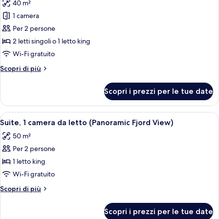
40 m²
le
1 camera
foto
per
Per 2 persone
Suite,
2 letti singoli o 1 letto king
1
Wi-Fi gratuito
camera
Altri
Scopri di più
da
dettagli
letto
per
Scopri i prezzi per le tue date
Suite,
1
camera
Apri
Un letto rifatto con un cuscino bianco
13
da
Suite, 1 camera da letto (Panoramic Fjord View)
tutte
letto
50 m²
le
Per 2 persone
foto
per
1 letto king
Suite,
Wi-Fi gratuito
1
Altri
Scopri di più
camera
dettagli
da
per
Scopri i prezzi per le tue date
Suite,
letto