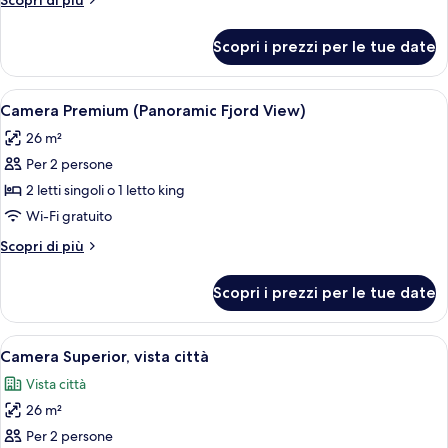
Scopri di più
città
dettagli
(Panoramic)
per
Scopri i prezzi per le tue date
Camera
Premium,
vista
Apri
Una camera d'albergo con un letto gran
6
città
Camera Premium (Panoramic Fjord View)
tutte
(Panoramic)
26 m²
le
Per 2 persone
foto
per
2 letti singoli o 1 letto king
Camera
Wi-Fi gratuito
Premium
Altri
Scopri di più
(Panoramic
dettagli
Fjord
per
Scopri i prezzi per le tue date
Camera
View)
Premium
(Panoramic
Apri
Una camera d'albergo con un letto gran
9
Fjord
Camera Superior, vista città
tutte
View)
Vista città
le
26 m²
foto
per
Per 2 persone