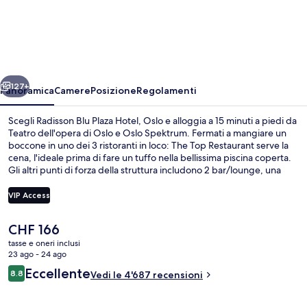
Blu
Plaza
Hotel,
Oslo
ietro
Avanti
127+
Panoramica
Camere
Posizione
Regolamenti
Scegli Radisson Blu Plaza Hotel, Oslo e alloggia a 15 minuti a piedi da
Teatro dell'opera di Oslo e Oslo Spektrum. Fermati a mangiare un
boccone in uno dei 3 ristoranti in loco: The Top Restaurant serve la
cena, l'ideale prima di fare un tuffo nella bellissima piscina coperta.
Gli altri punti di forza della struttura includono 2 bar/lounge, una
palestra e una sauna. Le recensioni dei viaggiatori lodano i letti
comodi e il personale gentile. Approfitta dei mezzi pubblici nelle
VIP Access
vicinanze: Stazione metro T di Jernbanetorget è a 4 min e Stazione
metro di Brugata a 5 min a piedi.
Il
CHF 166
Spa
prezzo
tasse e oneri inclusi
attuale
23 ago - 24 ago
è
Recensioni
Eccellente
8.8
Vedi le 4'687 recensioni
CHF 166
8.8 su 10