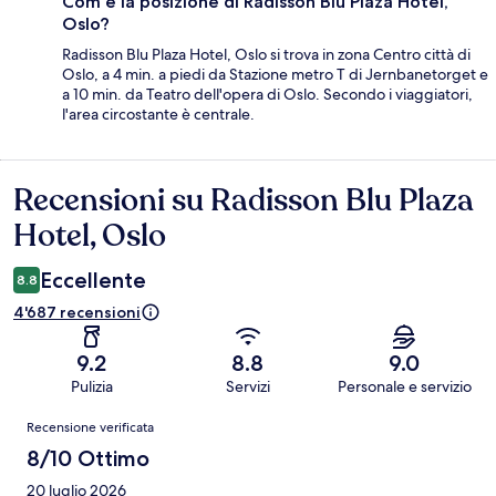
Com'è la posizione di Radisson Blu Plaza Hotel,
Oslo?
Radisson Blu Plaza Hotel, Oslo si trova in zona Centro città di
Oslo, a 4 min. a piedi da Stazione metro T di Jernbanetorget e
a 10 min. da Teatro dell'opera di Oslo. Secondo i viaggiatori,
l'area circostante è centrale.
Recensioni su Radisson Blu Plaza
Recensioni
Hotel, Oslo
Eccellente
8.8
4'687 recensioni
9.2
8.8
9.0
Pulizia
Servizi
Personale e servizio
Recensioni
Recensione verificata
8/10 Ottimo
20 luglio 2026