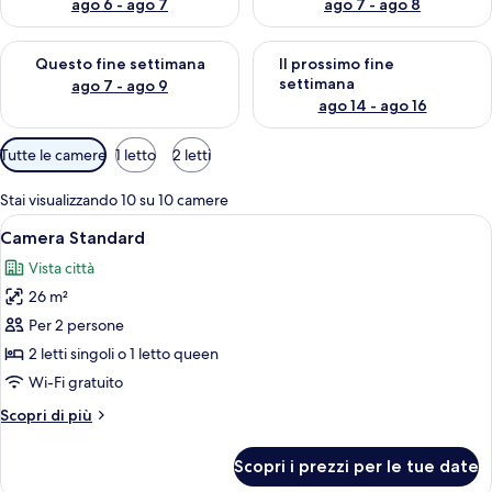
ago 6 - ago 7
ago 7 - ago 8
Verifica la disponibilità per questo fine settimana, ago 7 - ago
Verifica la disponibilità per il
Questo fine settimana
Il prossimo fine
settimana
ago 7 - ago 9
ago 14 - ago 16
Filtri
Tutte le camere
1 letto
2 letti
disponibili
per
Stai visualizzando 10 su 10 camere
le
Apri
Una camera d'albergo moderna con un 
3
Camera Standard
camere
tutte
Vista città
le
26 m²
foto
per
Per 2 persone
Camera
2 letti singoli o 1 letto queen
Standard
Wi-Fi gratuito
Altri
Scopri di più
dettagli
per
Scopri i prezzi per le tue date
Camera