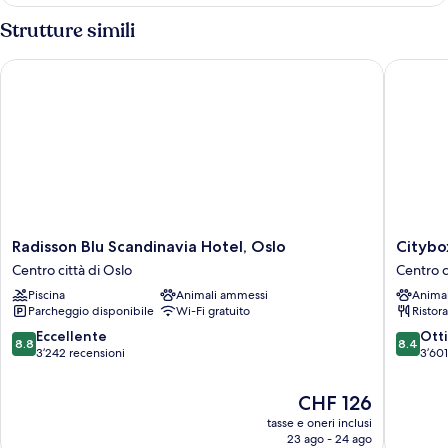
(Reder
Fjord
-
Strutture simili
View)
Panoramic
Fjord
Radisson Blu Scandinavia Hotel, Oslo
Citybox 
View)
Radisson
Citybox
Radisson Blu Scandinavia Hotel, Oslo
Citybo
Blu
Oslo
Centro città di Oslo
Centro c
Scandinavia
Centro
Piscina
Animali ammessi
Anima
Hotel,
città
Parcheggio disponibile
Wi-Fi gratuito
Ristor
Oslo
di
Centro
Oslo
8.8
8.4
Eccellente
Ott
8.8
8.4
città
su
su
3’242 recensioni
3’601
di
10,
10,
Oslo
Eccellente,
Ottimo,
Il
CHF 126
3’242
3’601
prezzo
tasse e oneri inclusi
recensioni
recensio
attuale
23 ago - 24 ago