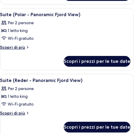
1
(Panoramic
camera
Apri
Una camera da letto moderna con un let
Fjord
11
da
Suite (Polar - Panoramic Fjord View)
tutte
letto
View)
Per 2 persone
(Panoramic
le
Fjord
1 letto king
foto
View)
per
Wi-Fi gratuito
Suite
Altri
Scopri di più
(Polar
dettagli
per
-
Scopri i prezzi per le tue date
Suite
Panoramic
(Polar
Fjord
-
Apri
Camera d'albergo con un letto grande, 
4
View)
Panoramic
Suite (Reder - Panoramic Fjord View)
tutte
Fjord
Per 2 persone
View)
le
1 letto king
foto
per
Wi-Fi gratuito
Suite
Altri
Scopri di più
(Reder
dettagli
per
-
Scopri i prezzi per le tue date
Suite
Panoramic