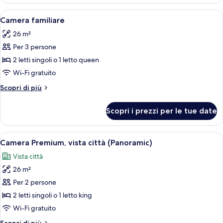
Standard
Apri
Camera d'hotel con due letti, una sedia
5
Camera familiare
tutte
26 m²
le
Per 3 persone
foto
per
2 letti singoli o 1 letto queen
Camera
Wi-Fi gratuito
familiare
Altri
Scopri di più
dettagli
per
Scopri i prezzi per le tue date
Camera
familiare
Apri
Una camera d'albergo con un letto gran
7
Camera Premium, vista città (Panoramic)
tutte
Vista città
le
26 m²
foto
per
Per 2 persone
Camera
2 letti singoli o 1 letto king
Premium,
Wi-Fi gratuito
vista
Altri