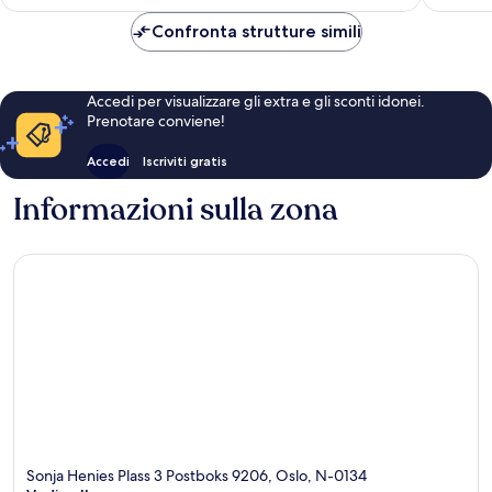
è
CHF 126
Confronta strutture simili
Accedi per visualizzare gli extra e gli sconti idonei.
Prenotare conviene!
Accedi
Iscriviti gratis
Informazioni sulla zona
Sonja Henies Plass 3 Postboks 9206, Oslo, N-0134