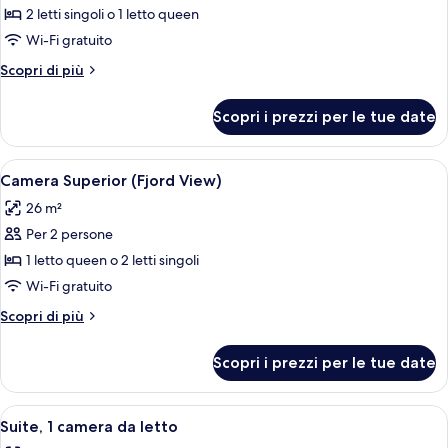
Camera
2 letti singoli o 1 letto queen
Superior,
Wi-Fi gratuito
vista
Altri
Scopri di più
città
dettagli
per
Scopri i prezzi per le tue date
Camera
Superior,
vista
Apri
Una camera d'albergo con un letto gran
9
città
Camera Superior (Fjord View)
tutte
26 m²
le
Per 2 persone
foto
per
1 letto queen o 2 letti singoli
Camera
Wi-Fi gratuito
Superior
Altri
Scopri di più
(Fjord
dettagli
View)
per
Scopri i prezzi per le tue date
Camera
Superior
(Fjord
Apri
Un letto rifatto con un cuscino bianco
5
View)
Suite, 1 camera da letto
tutte