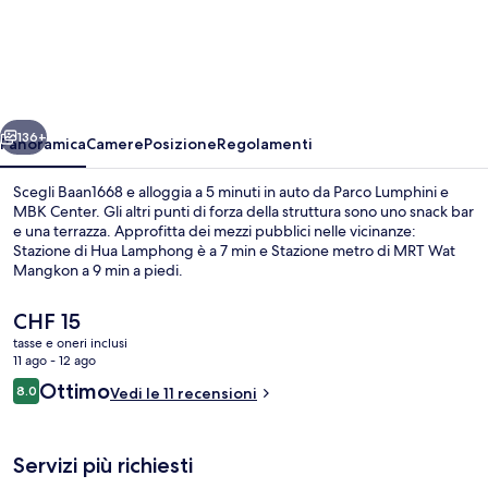
ietro
Avanti
136+
Panoramica
Camere
Posizione
Regolamenti
Scegli Baan1668 e alloggia a 5 minuti in auto da Parco Lumphini e
MBK Center. Gli altri punti di forza della struttura sono uno snack bar
e una terrazza. Approfitta dei mezzi pubblici nelle vicinanze:
Stazione di Hua Lamphong è a 7 min e Stazione metro di MRT Wat
Mangkon a 9 min a piedi.
Il
CHF 15
prezzo
tasse e oneri inclusi
attuale
11 ago - 12 ago
Minibar, Wi-Fi gratuito, lenzuola
è
Recensioni
Ottimo
8.0
Vedi le 11 recensioni
CHF 15
8.0 su 10
Servizi più richiesti