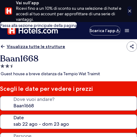
Vai sull’app
Ricevi fino a un 10% di sconto su una selezione di hotel e
accedi al tuo account per approfittare di una serie di
vantaggi.
Passa alla sezione principale della pagina
Scarica l’app
Visualizza tutte le strutture
Baan1668
Struttura
a
Guest house a breve distanza da Tempio Wat Traimit
2.5
stelle
Scegli le date per vedere i prezzi
Dove vuoi andare?
Date
Persone