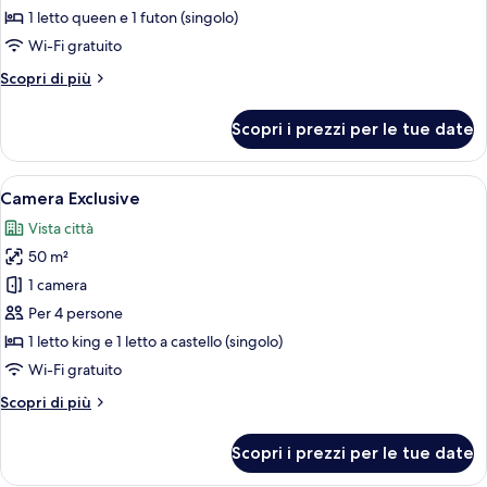
Camera
1 letto queen e 1 futon (singolo)
Comfort,
Wi-Fi gratuito
1
Altri
Scopri di più
camera
dettagli
da
per
Scopri i prezzi per le tue date
Camera
letto,
Comfort,
vista
1
Apri
Una stanza con letti a castello, un letto
città
20
camera
Camera Exclusive
tutte
da
Vista città
letto,
le
vista
50 m²
foto
città
per
1 camera
Camera
Per 4 persone
Exclusive
1 letto king e 1 letto a castello (singolo)
Wi-Fi gratuito
Altri
Scopri di più
dettagli
per
Scopri i prezzi per le tue date
Camera
Exclusive