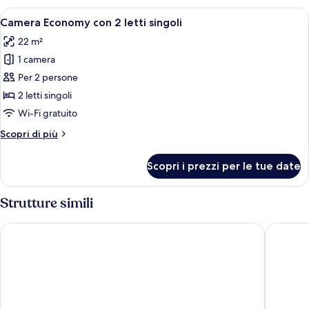
Apri
Una stanza con due lettini per massagg
9
Camera Economy con 2 letti singoli
tutte
22 m²
le
1 camera
foto
per
Per 2 persone
Camera
2 letti singoli
Economy
Wi-Fi gratuito
con
Altri
Scopri di più
2
dettagli
letti
per
Scopri i prezzi per le tue date
Camera
singoli
Economy
con
Strutture simili
2
letti
The Motuga Hostel Bangkok
At Hua L
singoli