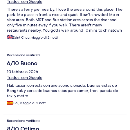
Traduci con Google
There's a ferry pier nearby. I love the area around this place. The
park-like place in front is nice and quiet. It isn't crowded like in
siam area. Both MRT and Bus station ares across the river and
only five minutes away if you walk. There aren't many
restaurants nearby. You gotta walk around 10 mins to chinatown
for food. The place can be considered "not bad" at this price
Eaint Chuu, viaggio di 2 notti
range. It's more like a hostel with separate rooms. There's a
shared kitchen on the ground floor. I saw there were free snacks
too. You can use the fridge, refill your water and even cook
Recensione verificata
there; they provide with full utensils. They don't provide with
toothbrush and toothpaste, but hairdryer, shower gel, shampoo
6/10 Buono
and towel. The room isn't that spacious but it's not a problem for
10 febbraio 2026
us. It's a five storey building and you can only use stairs. There's
an elevator but it's only for luggages. The elevator didn't work
Traduci con Google
when we got there. So, we had to carry our luggages using
Habitacion correcta con aire acondicionado, buenas vistas de
stairs. The owner is quite kind and friendly. She gave us some
Bangkok y cerca de buenos sitios para comer, tren, parada de
advice on transportation when we got there. Overall, this place
taxi y metro
would be a good choice if you're traveling on budget with your
friends. You can't be too loud though, because the walls are
Eloi, viaggio di 2 notti
thin.
Recensione verificata
8/10 Ottimo