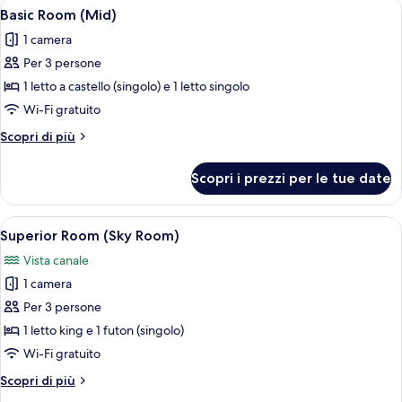
Apri
Minibar, Wi-Fi gratuito, lenzuola
7
Basic Room (Mid)
tutte
1 camera
le
Per 3 persone
foto
per
1 letto a castello (singolo) e 1 letto singolo
Basic
Wi-Fi gratuito
Room
Altri
Scopri di più
(Mid)
dettagli
per
Scopri i prezzi per le tue date
Basic
Room
(Mid)
Apri
Una camera da letto con un letto in le
11
Superior Room (Sky Room)
tutte
Vista canale
le
1 camera
foto
per
Per 3 persone
Superior
1 letto king e 1 futon (singolo)
Room
Wi-Fi gratuito
(Sky
Altri
Scopri di più
Room)
dettagli