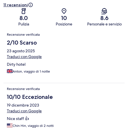
11 recensioni
8.0
10
8.6
Pulizia
Posizione
Personale e servizio
Recensioni
Recensione verificata
2/10 Scarso
23 agosto 2025
Traduci con Google
Dirty hotel
Anton, viaggio di 1 notte
Recensione verificata
10/10 Eccezionale
19 dicembre 2023
Traduci con Google
Nice staff 👍
Chin Hin, viaggio di 2 notti