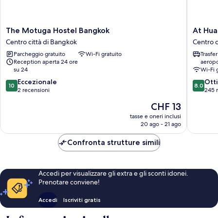
The
At
The Motuga Hostel Bangkok
At Hua
Motuga
Hua
Centro città di Bangkok
Centro c
Hostel
Lampho
Parcheggio gratuito
Wi-Fi gratuito
Trasfe
Bangkok
Hotel
Reception aperta 24 ore
aeropo
Centro
-
su 24
Wi-Fi 
città
Hostel
10.0
8.0
di
Eccezionale
Centro
Ott
10
8.0
su
su
Bangkok
2 recensioni
città
245 
10,
10,
di
Il
CHF 13
Eccezionale,
Ottimo,
Bangko
prezzo
2
245
tasse e oneri inclusi
attuale
20 ago - 21 ago
recensioni
recensio
è
CHF 13
Confronta strutture simili
Accedi per visualizzare gli extra e gli sconti idonei.
Prenotare conviene!
Accedi
Iscriviti gratis