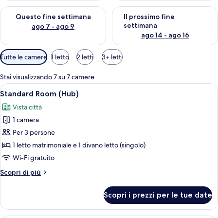
Verifica la disponibilità per questo fine settimana, ago 7 - ago
Verifica la disponibilità per il
Questo fine settimana
Il prossimo fine
settimana
ago 7 - ago 9
ago 14 - ago 16
Filtri
Tutte le camere
1 letto
2 letti
3+ letti
disponibili
per
Stai visualizzando 7 su 7 camere
le
Apri
Una stanza con un letto, una scrivani
6
Standard Room (Hub)
camere
tutte
Vista città
le
1 camera
foto
per
Per 3 persone
Standard
1 letto matrimoniale e 1 divano letto (singolo)
Room
Wi-Fi gratuito
(Hub)
Altri
Scopri di più
dettagli
per
Scopri i prezzi per le tue date
Standard
Room
(Hub)