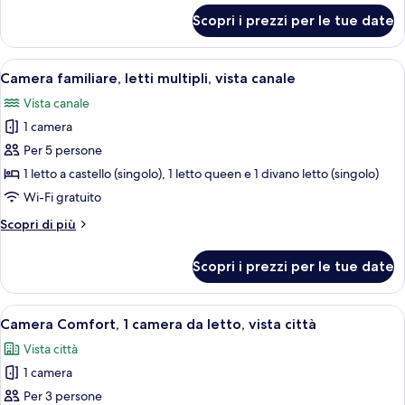
per
Scopri i prezzi per le tue date
Superior
Room
(Sky
Apri
Un letto a castello con struttura in l
14
Room)
Camera familiare, letti multipli, vista canale
tutte
Vista canale
le
1 camera
foto
per
Per 5 persone
Camera
1 letto a castello (singolo), 1 letto queen e 1 divano letto (singolo)
familiare,
Wi-Fi gratuito
letti
Altri
Scopri di più
multipli,
dettagli
vista
per
Scopri i prezzi per le tue date
Camera
canale
familiare,
letti
Apri
Un letto con una coperta verde a moti
9
multipli,
Camera Comfort, 1 camera da letto, vista città
tutte
vista
Vista città
canale
le
1 camera
foto
per
Per 3 persone