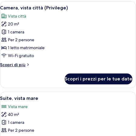
Apri
Minibar, una cassaforte in camera, una
9
Camera, vista città (Privilege)
tutte
Vista città
le
20 m²
foto
per
1 camera
Camera,
Per 2 persone
vista
1 letto matrimoniale
città
Wi-Fi gratuito
(Privilege)
Altri
Scopri di più
dettagli
per
Scopri i prezzi per le tue date
Camera,
vista
città
Apri
Un soggiorno moderno con divano, pog
11
(Privilege)
Suite, vista mare
tutte
Vista mare
le
40 m²
foto
per
1 camera
Suite,
Per 2 persone