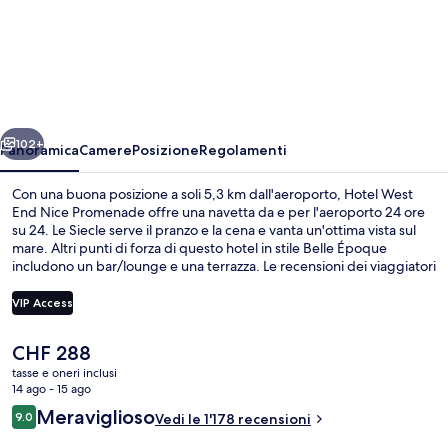
Hotel
West
End
Nice
Promenade
ietro
Avanti
102+
Panoramica
Camere
Posizione
Regolamenti
Con una buona posizione a soli 5,3 km dall'aeroporto, Hotel West
End Nice Promenade offre una navetta da e per l'aeroporto 24 ore
su 24. Le Siecle serve il pranzo e la cena e vanta un'ottima vista sul
mare. Altri punti di forza di questo hotel in stile Belle Époque
includono un bar/lounge e una terrazza. Le recensioni dei viaggiatori
menzionano il personale gentile e la colazione. Approfitta dei mezzi
pubblici nelle vicinanze: Stazione dei tram di Alsace - Lorraine è a 8
VIP Access
min e Fermata del tram di Masséna a 13 min a piedi.
Il
CHF 288
Facciata della struttura - sera/notte
prezzo
tasse e oneri inclusi
attuale
14 ago - 15 ago
è
Recensioni
Meraviglioso
9.0
Vedi le 1'178 recensioni
CHF 288
9.0 su 10