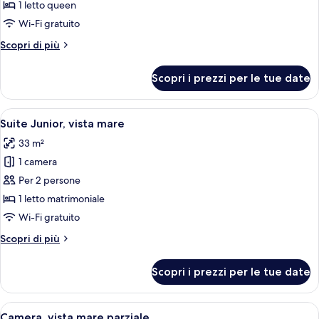
vista
1 letto queen
mare
Wi-Fi gratuito
Altri
Scopri di più
dettagli
per
Scopri i prezzi per le tue date
Suite,
vista
mare
Apri
Una camera d'albergo con un divano, un
11
Suite Junior, vista mare
tutte
33 m²
le
1 camera
foto
per
Per 2 persone
Suite
1 letto matrimoniale
Junior,
Wi-Fi gratuito
vista
Altri
Scopri di più
mare
dettagli
per
Scopri i prezzi per le tue date
Suite
Junior,
vista
Apri
Camera d'albergo con un letto grande,
6
mare
Camera, vista mare parziale