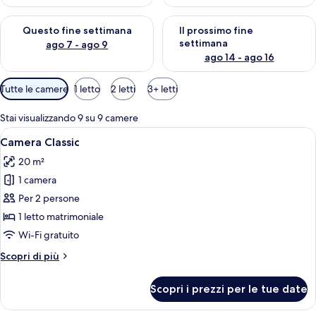
Verifica la disponibilità per questo fine settimana, ago 7 - ago
Verifica la disponibilità per il
Questo fine settimana
Il prossimo fine
settimana
ago 7 - ago 9
ago 14 - ago 16
Filtri
Tutte le camere
1 letto
2 letti
3+ letti
disponibili
per
Stai visualizzando 9 su 9 camere
le
Apri
Una camera d'albergo con un letto, un
7
Camera Classic
camere
tutte
20 m²
le
1 camera
foto
per
Per 2 persone
Camera
1 letto matrimoniale
Classic
Wi-Fi gratuito
Altri
Scopri di più
dettagli
per
Scopri i prezzi per le tue date
Camera
Classic