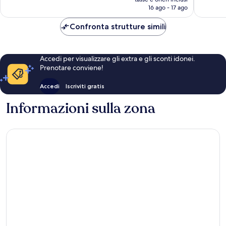
recensioni
recensio
attuale
16 ago - 17 ago
è
CHF 243
Confronta strutture simili
Accedi per visualizzare gli extra e gli sconti idonei.
Prenotare conviene!
Accedi
Iscriviti gratis
Informazioni sulla zona