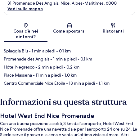
31 Promenade Des Anglais, Nice, Alpes-Maritimes, 6000
Vedi sulla mappa
Mappa
Cosa c’è nei
Come spostarsi
Ristoranti
dintorni?
Spiaggia Blu
- 1 min a piedi
- 0.1 km
Promenade des Anglais
- 1 min a piedi
- 0.1 km
Hôtel Negresco
- 2 min a piedi
- 0.2 km
Place Massena
- 11 min a piedi
- 1.0 km
Centro Commerciale Nice Étoile
- 13 min a piedi
- 1.1 km
Informazioni su questa struttura
Hotel West End Nice Promenade
Con una buona posizione a soli 5,3 km dall'aeroporto, Hotel West End
Nice Promenade offre una navetta da e per l'aeroporto 24 ore su 24. Le
Siecle serve il pranzo e la cena e vanta un'ottima vista sul mare. Altri