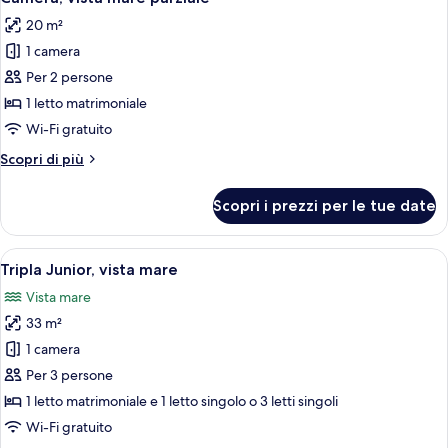
tutte
20 m²
le
1 camera
foto
per
Per 2 persone
Camera,
1 letto matrimoniale
vista
Wi-Fi gratuito
mare
Altri
Scopri di più
parziale
dettagli
per
Scopri i prezzi per le tue date
Camera,
vista
mare
Apri
Una camera d'albergo con un letto, una 
1
parziale
Tripla Junior, vista mare
tutte
Vista mare
le
33 m²
foto
per
1 camera
Tripla
Per 3 persone
Junior,
1 letto matrimoniale e 1 letto singolo o 3 letti singoli
vista
Wi-Fi gratuito
mare