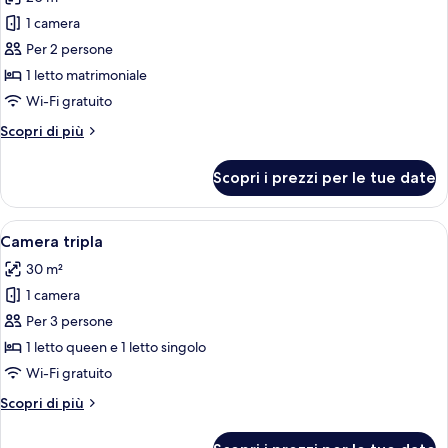
le
1 camera
foto
per
Per 2 persone
Camera
1 letto matrimoniale
Superior,
Wi-Fi gratuito
vista
Altri
Scopri di più
mare
dettagli
per
Scopri i prezzi per le tue date
Camera
Superior,
vista
Apri
Camera d'albergo con un divano nero a 
7
mare
Camera tripla
tutte
30 m²
le
1 camera
foto
per
Per 3 persone
Camera
1 letto queen e 1 letto singolo
tripla
Wi-Fi gratuito
Altri
Scopri di più
dettagli
per