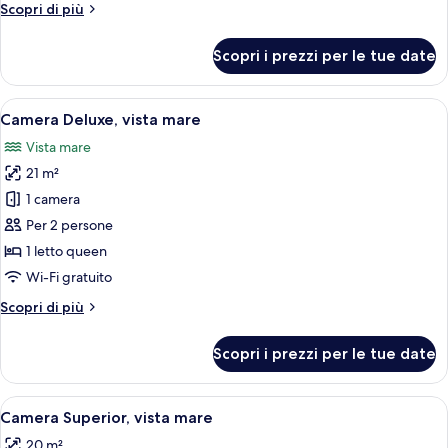
Altri
Scopri di più
dettagli
per
Scopri i prezzi per le tue date
Tripla
Junior,
vista
Apri
Una camera d'albergo con balcone, un l
11
mare
Camera Deluxe, vista mare
tutte
Vista mare
le
21 m²
foto
per
1 camera
Camera
Per 2 persone
Deluxe,
1 letto queen
vista
Wi-Fi gratuito
mare
Altri
Scopri di più
dettagli
per
Scopri i prezzi per le tue date
Camera
Deluxe,
vista
Apri
Una camera d'albergo con un letto, due
12
mare
Camera Superior, vista mare
tutte
20 m²