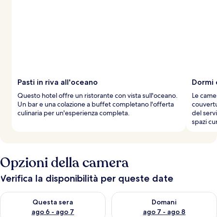
Pasti in riva all'oceano
Dormi 
Questo hotel offre un ristorante con vista sull'oceano.
Le camer
Un bar e una colazione a buffet completano l'offerta
couvertu
culinaria per un'esperienza completa.
del serv
spazi cur
Opzioni della camera
Verifica la disponibilità per queste date
Verifica la disponibilità per questa sera, ago 6 - ago 7
Verifica la disponibilità per d
Questa sera
Domani
ago 6 - ago 7
ago 7 - ago 8