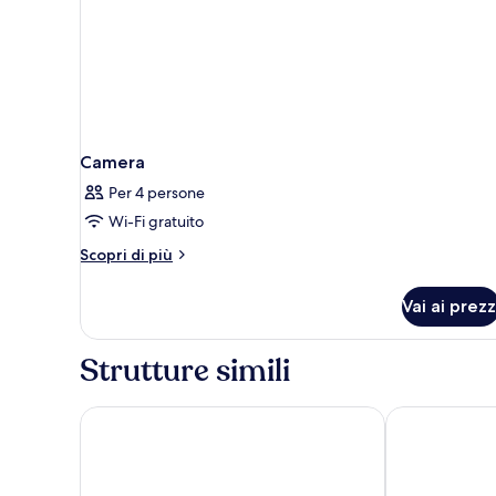
Camera
Per 4 persone
Wi-Fi gratuito
Altri
Scopri di più
dettagli
per
Vai ai prezz
Camera
Strutture simili
TRIBE Manchester Airport
Radisson Blu 