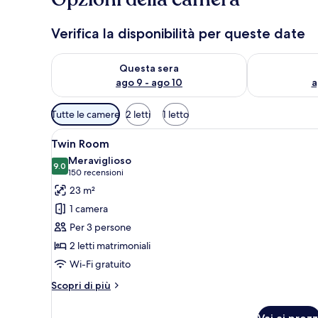
Verifica la disponibilità per queste date
Verifica la disponibilità per questa sera, ago 9 - ago
Verifica la di
Questa sera
ago 9 - ago 10
a
Filtri
Tutte le camere
2 letti
1 letto
disponibili
Apri
Una camera d'albergo con due le
per
5
Twin Room
tutte
le
Meraviglioso
le
9.0
camere
9.0 su 10
(150
150 recensioni
foto
recensioni)
23 m²
per
1 camera
Twin
Per 3 persone
Room
2 letti matrimoniali
Wi-Fi gratuito
Altri
Scopri di più
dettagli
per