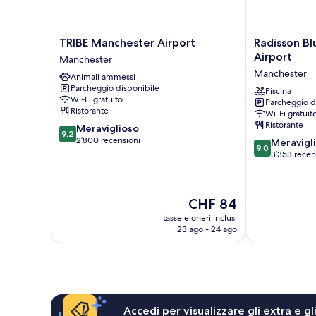
TRIBE
Radisson
TRIBE Manchester Airport
Radisson Bl
Manchester
Blu
Airport
Manchester
Airport
Hotel
Manchester
Animali ammessi
Manchester
Manchester,
Parcheggio disponibile
Airport
Piscina
Wi-Fi gratuito
Parcheggio d
Manchester
Ristorante
Wi-Fi gratuit
Ristorante
9.2
Meraviglioso
9.2
su
2’800 recensioni
9.0
Meravigl
9.0
10,
su
3’353 recen
Meraviglioso,
10,
2’800
Meraviglioso,
recensioni
3’353
Il
CHF 84
recensioni
prezzo
tasse e oneri inclusi
attuale
23 ago - 24 ago
è
CHF 84
Accedi per visualizzare gli extra e g