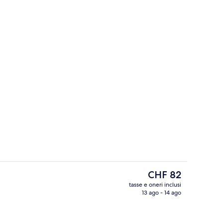
erno
Esterni
Il
CHF 82
prezzo
tasse e oneri inclusi
attuale
13 ago - 14 ago
camera
Salone nella hall
è
CHF 82