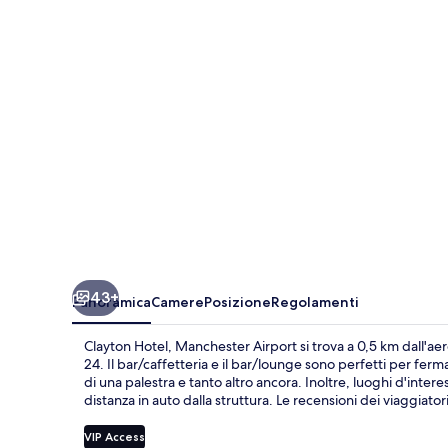
Airport
43+
Panoramica
Camere
Posizione
Regolamenti
Clayton Hotel, Manchester Airport si trova a 0,5 km dall'ae
24. Il bar/caffetteria e il bar/lounge sono perfetti per fer
di una palestra e tanto altro ancora. Inoltre, luoghi d'inte
distanza in auto dalla struttura. Le recensioni dei viaggiator
VIP Access