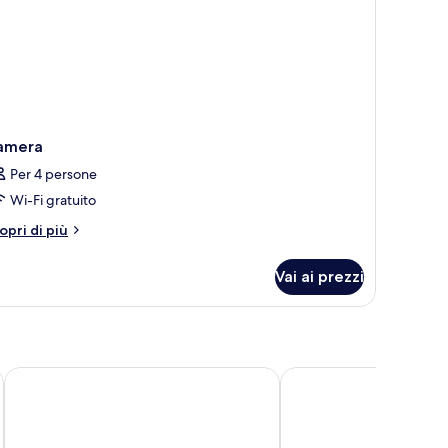
amera
Per 4 persone
Wi-Fi gratuito
tri
opri di più
ttagli
r
Vai ai prezzi
amera
HG
Crowne Plaza Manchester Airport by IHG
ibis budget Manchester