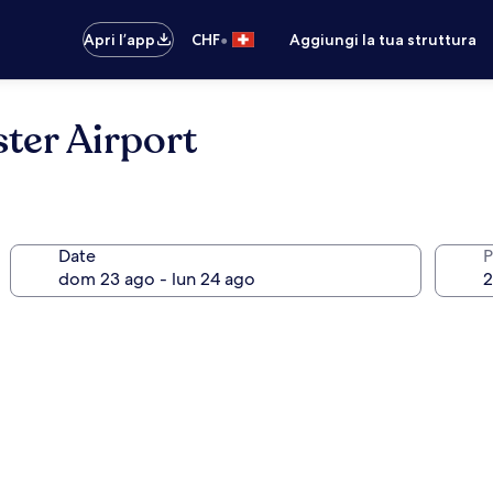
•
Apri l’app
CHF
Aggiungi la tua struttura
ter Airport
Date
P