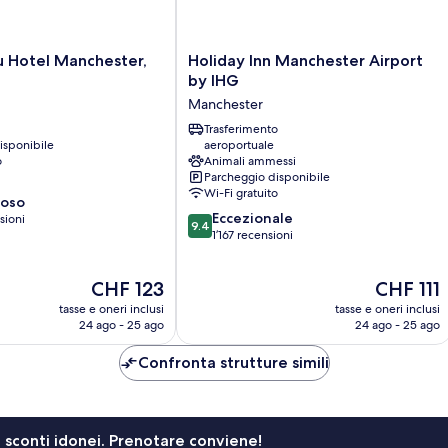
Holiday
u Hotel Manchester,
Holiday Inn Manchester Airport
Inn
by IHG
Manchester
Manchester
Airport
by
Trasferimento
isponibile
aeroportuale
IHG
o
Animali ammessi
Manchester
Parcheggio disponibile
Wi-Fi gratuito
ioso
9.4
Eccezionale
sioni
9.4
su
1’167 recensioni
10,
Eccezionale,
Il
Il
CHF 123
CHF 111
1’167
prezzo
prezzo
recensioni
tasse e oneri inclusi
tasse e oneri inclusi
attuale
attuale
24 ago - 25 ago
24 ago - 25 ago
è
è
CHF 123
CHF 111
Confronta strutture simili
li sconti idonei. Prenotare conviene!