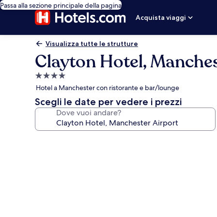
Passa alla sezione principale della pagina
Acquista viaggi
Visualizza tutte le strutture
Clayton Hotel, Manches
Struttura
a
Hotel a Manchester con ristorante e bar/lounge
4.0
Scegli le date per vedere i prezzi
stelle
Dove vuoi andare?
Galleria
fotografica
per
Clayton
Hotel,
Manchester