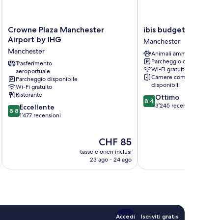
Crowne
ibis
Crowne Plaza Manchester
ibis budget Manches
Plaza
budget
Airport by IHG
Manchester
Manchester
Manchester
Manchester
Animali ammessi
Airport
Airport
Parcheggio disponibile
by
Trasferimento
Manchester
Wi-Fi gratuito
aeroportuale
IHG
Camere comunicanti
Parcheggio disponibile
Manchester
disponibili
Wi-Fi gratuito
Ristorante
8.4
Ottimo
8.4
su
3’245 recensioni
8.8
Eccellente
8.8
10,
su
1’477 recensioni
Ottimo,
10,
3’245
Eccellente,
Il
CHF 85
recensioni
1’477
prezzo
recensioni
tasse e oneri inclusi
t
attuale
23 ago - 24 ago
è
CHF 85
Accedi
Iscriviti gratis