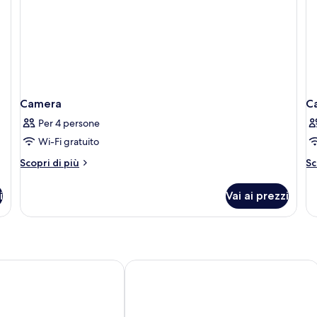
Camera
C
Per 4 persone
Wi-Fi gratuito
Altri
Al
Scopri di più
Sc
dettagli
de
per
pe
i
Vai ai prezzi
Camera
C
Hotel Manchester, Airport
Holiday Inn Manchester Airport by I