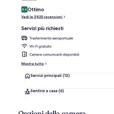
Recensioni
Ottimo
8.4
8.4 su 10
Ristorante
Vedi le 3'425 recensioni
Servizi più richiesti
Trasferimento aeroportuale
Wi-Fi gratuito
Camere comunicanti disponibili
Mostra tutto
Servizi principali
(12)
Sentirsi a casa
(6)
Opzioni della camera