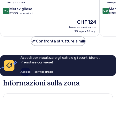
aeroportuale
aeropo
città
di
9.2
9.2
di
Meraviglioso
Bangko
Mer
9.2
9.2
su
su
Bangkok
3’000 recensioni
1’539
10,
10,
Il
CHF 124
Meraviglioso,
Meravigl
prezzo
3’000
1’539
tasse e oneri inclusi
attuale
23 ago - 24 ago
recensioni
recensio
è
CHF 124
Confronta strutture simili
Accedi per visualizzare gli extra e gli sconti idonei.
Prenotare conviene!
Accedi
Iscriviti gratis
Informazioni sulla zona