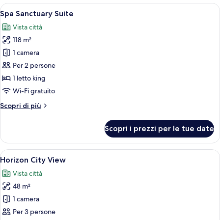
Apri
Una camera d'albergo con un letto gra
7
Spa Sanctuary Suite
tutte
Vista città
le
118 m²
foto
per
1 camera
Spa
Per 2 persone
Sanctuary
1 letto king
Suite
Wi-Fi gratuito
Altri
Scopri di più
dettagli
per
Scopri i prezzi per le tue date
Spa
Sanctuary
Suite
Apri
Biancheria in cotone egiziano, biancher
8
Horizon City View
tutte
Vista città
le
48 m²
foto
per
1 camera
Horizon
Per 3 persone