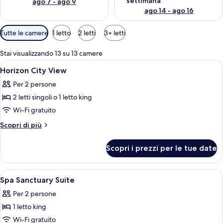
settimana
ago 7 - ago 9
ago 14 - ago 16
Filtri
Tutte le camere
1 letto
2 letti
3+ letti
disponibili
per
Stai visualizzando 13 su 13 camere
le
Apri
Una camera d'albergo con due letti, un
5
Horizon City View
camere
tutte
Per 2 persone
le
2 letti singoli o 1 letto king
foto
per
Wi-Fi gratuito
Horizon
Altri
Scopri di più
City
dettagli
per
View
Scopri i prezzi per le tue date
Horizon
City
View
Apri
Una camera d'albergo con un letto gra
5
Spa Sanctuary Suite
tutte
Per 2 persone
le
1 letto king
foto
per
Wi-Fi gratuito