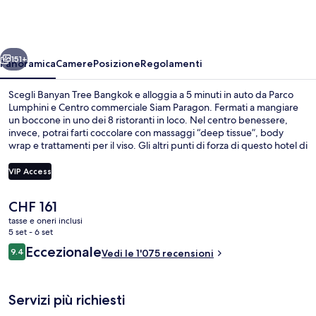
Bangkok
ietro
Avanti
151+
Panoramica
Camere
Posizione
Regolamenti
Scegli Banyan Tree Bangkok e alloggia a 5 minuti in auto da Parco
Lumphini e Centro commerciale Siam Paragon. Fermati a mangiare
un boccone in uno dei 8 ristoranti in loco. Nel centro benessere,
invece, potrai farti coccolare con massaggi “deep tissue”, body
wrap e trattamenti per il viso. Gli altri punti di forza di questo hotel di
lusso sono 3 bar/lounge, una piscina all'aperto e un bar a bordo
piscina. Le recensioni dei viaggiatori menzionano il personale gentile
VIP Access
e la colazione. Approfitta dei mezzi pubblici nelle vicinanze: Stazione
di Lumpini è a 11 min e Stazione di Lumphini a 11 min a piedi.
Il
CHF 161
Ristorante
prezzo
tasse e oneri inclusi
attuale
5 set - 6 set
è
Recensioni
Eccezionale
9.4
Vedi le 1'075 recensioni
CHF 161
9.4 su 10
Servizi più richiesti