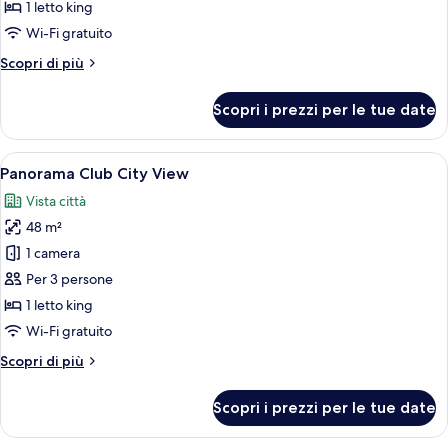
Park
1 letto king
View
Wi-Fi gratuito
Altri
Scopri di più
dettagli
per
Scopri i prezzi per le tue date
Skyline
Park
View
Apri
Biancheria in cotone egiziano, biancher
11
Panorama Club City View
tutte
Vista città
le
48 m²
foto
per
1 camera
Panorama
Per 3 persone
Club
1 letto king
City
Wi-Fi gratuito
View
Altri
Scopri di più
dettagli
per
Scopri i prezzi per le tue date
Panorama
Club