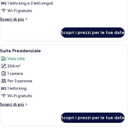
BR
1 letto king e 2 letti singoli
Serenity
Wi-Fi gratuito
Suite
Altri
Scopri di più
dettagli
per
Scopri i prezzi per le tue date
2
BR
Serenity
Apri
Biancheria in cotone egiziano, biancher
6
Suite
Suite Presidenziale
tutte
Vista città
le
204 m²
foto
per
1 camera
Suite
Per 3 persone
Presidenziale
1 letto king
Wi-Fi gratuito
Altri
Scopri di più
dettagli
per
Scopri i prezzi per le tue date
Suite
Presidenziale