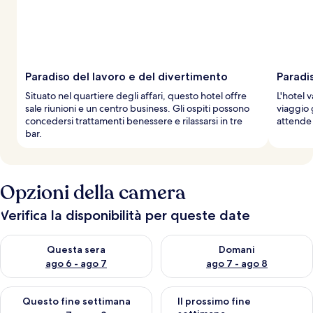
Paradiso del lavoro e del divertimento
Paradis
Situato nel quartiere degli affari, questo hotel offre
L'hotel v
sale riunioni e un centro business. Gli ospiti possono
viaggio
concedersi trattamenti benessere e rilassarsi in tre
attende 
bar.
Opzioni della camera
Verifica la disponibilità per queste date
Verifica la disponibilità per questa sera, ago 6 - ago 7
Verifica la disponibilità per d
Questa sera
Domani
ago 6 - ago 7
ago 7 - ago 8
Verifica la disponibilità per questo fine settimana, ago 7 - ago
Verifica la disponibilità per il
Questo fine settimana
Il prossimo fine