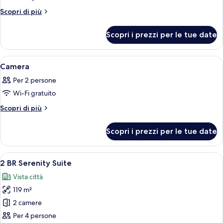
Spa
Altri
Scopri di più
Sanctuary
dettagli
per
Suite
Scopri i prezzi per le tue date
Spa
Sanctuary
Suite
Apri
Un veicolo vintage giallo e nero parch
2
Camera
tutte
Per 2 persone
le
Wi-Fi gratuito
foto
per
Altri
Scopri di più
dettagli
Camera
per
Scopri i prezzi per le tue date
Camera
Apri
Una camera d'albergo con un letto gr
8
2 BR Serenity Suite
tutte
Vista città
le
119 m²
foto
per
2 camere
2
Per 4 persone