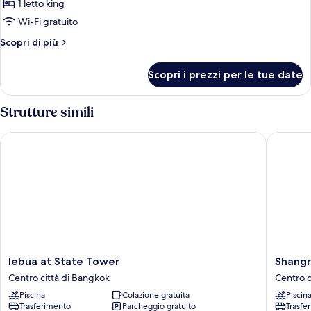
BR
1 letto king
Serenity
Wi-Fi gratuito
Suite
Altri
Scopri di più
dettagli
per
Scopri i prezzi per le tue date
1
BR
Serenity
Strutture simili
Suite
lebua at State Tower
Shangri-
lebua
Shangri
lebua at State Tower
Shangr
at
La
Centro città di Bangkok
Centro c
State
Bangko
Piscina
Colazione gratuita
Piscin
Tower
Centro
Trasferimento
Parcheggio gratuito
Trasfe
Centro
città