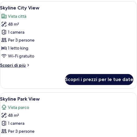
View
Apri
Biancheria in cotone egiziano, biancher
7
Skyline City View
tutte
Vista città
le
48 m²
foto
per
1 camera
Skyline
Per 3 persone
City
1 letto king
View
Wi-Fi gratuito
Altri
Scopri di più
dettagli
per
Scopri i prezzi per le tue date
Skyline
City
View
Apri
Biancheria in cotone egiziano, biancher
7
Skyline Park View
tutte
Vista parco
le
48 m²
foto
per
1 camera
Skyline
Per 3 persone