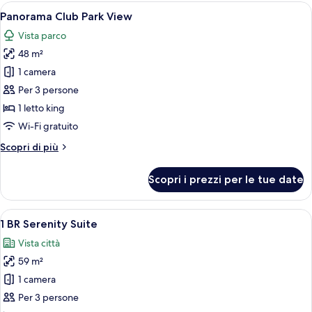
City
Apri
Biancheria in cotone egiziano, biancher
9
View
Panorama Club Park View
tutte
Vista parco
le
48 m²
foto
per
1 camera
Panorama
Per 3 persone
Club
1 letto king
Park
Wi-Fi gratuito
View
Altri
Scopri di più
dettagli
per
Scopri i prezzi per le tue date
Panorama
Club
Park
Apri
Una camera d'albergo con un letto gra
5
View
1 BR Serenity Suite
tutte
Vista città
le
59 m²
foto
per
1 camera
1
Per 3 persone