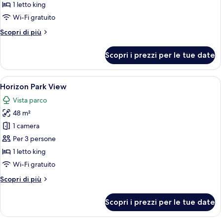
City
1 letto king
View
Wi-Fi gratuito
Altri
Scopri di più
dettagli
per
Scopri i prezzi per le tue date
Horizon
City
View
Apri
Biancheria in cotone egiziano, biancher
7
Horizon Park View
tutte
Vista parco
le
48 m²
foto
per
1 camera
Horizon
Per 3 persone
Park
1 letto king
View
Wi-Fi gratuito
Altri
Scopri di più
dettagli
per
Scopri i prezzi per le tue date
Horizon
Park