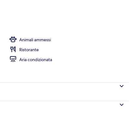
 bar a bordo piscina
Animali ammessi
Ristorante
Aria condizionata