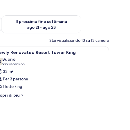
ne settimana, ago 14 - ago 16
Verifica la disponibilità per il prossimo fine settimana, ago 21
Il prossimo fine settimana
ago 21 - ago 23
Stai visualizzando 13 su 13 camere
pri
Camera d'hotel con un letto grande, una televis
4
ewly Renovated Resort Tower King
utte
Buono
6
7.6 su 10
(929
929 recensioni
oto
recensioni)
33 m²
er
Per 3 persone
ewly
1 letto king
enovated
tri
esort
opri di più
ttagli
ower
r
ing
ewly
novated
sort
ower