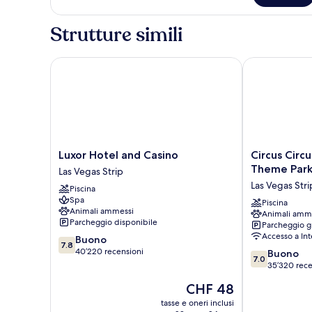
Strutture simili
Luxor Hotel and Casino
Circus Circus
Luxor
Circus
Luxor Hotel and Casino
Circus Circ
Hotel
Circus
Theme Par
Las Vegas Strip
and
Hotel,
Las Vegas Stri
Piscina
Casino
Casino
Spa
Las
&
Piscina
Animali ammessi
Animali amm
Vegas
Theme
Parcheggio disponibile
Parcheggio g
Strip
Park
Accesso a Int
7.8
Buono
Las
7.8
su
40’220 recensioni
7.0
Vegas
Buono
7.0
10,
su
Strip
35’320 rece
Buono,
10,
Il
CHF 48
40’220
Buono,
prezzo
recensioni
35’320
tasse e oneri inclusi
attuale