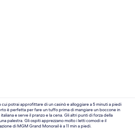
Video influe
 cui potrai approfittare di un casinò e alloggiare a 5 minuti a piedi
to è perfetta per fare un tuffo prima di mangiare un boccone in
liana e serve il pranzo e la cena. Gli altri punti di forza della
16 ristoranti
na palestra. Gli ospiti apprezzano molto i letti comodi e il
Stazione di MGM Grand Monorail è a 11 min a piedi.