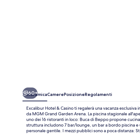
Casino
60+
Panoramica
Camere
Posizione
Regolamenti
Excalibur Hotel & Casino ti regalerà una vacanza esclusiva in
da MGM Grand Garden Arena. La piscina stagionale all'aper
uno dei 16 ristoranti in loco: Buca di Beppo propone cucina ita
struttura includono 7 bar/lounge, un bar a bordo piscina e u
personale gentile. I mezzi pubblici sono a poca distanza: 