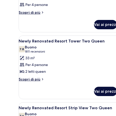
recensioni)
Per 4 persone
Altri
Scopri di più
dettagli
per
Vai ai prezz
Camera
Apri
Camera d'albergo con due letti, T
4
Newly Renovated Resort Tower Two Queen
tutte
Buono
le
7.8
7.8 su 10
(1811
1811 recensioni
foto
recensioni)
33 m²
per
Per 4 persone
Newly
2 letti queen
Renovated
Altri
Resort
Scopri di più
dettagli
Tower
per
Two
Vai ai prezz
Newly
Queen
Renovated
Resort
Apri
Camera d'albergo con due letti, T
5
Tower
Newly Renovated Resort Strip View Two Queen
tutte
Two
Buono
7.6