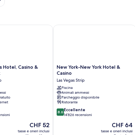
 Hotel, Casino & Theme Park
New York-New York Hotel & Casino
New
us Hotel, Casino &
New York-New York Hotel &
York-
k
Casino
New
p
Las Vegas Strip
York
Hotel
Piscina
essi
Animali ammessi
&
ratuito
Parcheggio disponibile
Casino
ernet
Ristorante
Las
8.6
Vegas
Eccellente
8.6
su
nsioni
Strip
14’826 recensioni
10,
Il
Il
CHF 52
CHF 64
Eccellente,
prezzo
prezzo
14’826
tasse e oneri inclusi
tasse e oneri inclusi
attuale
attuale