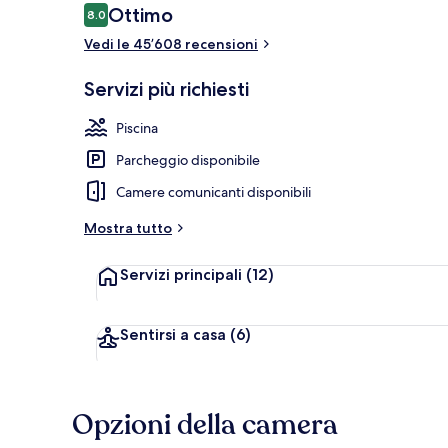
Recensioni
Ottimo
8.0
8.0 su 10
Vedi le 45’608 recensioni
7 bar/lounge,
Servizi più richiesti
Piscina
Parcheggio disponibile
Camere comunicanti disponibili
Mostra tutto
Servizi principali
(12)
Sentirsi a casa
(6)
Opzioni della camera