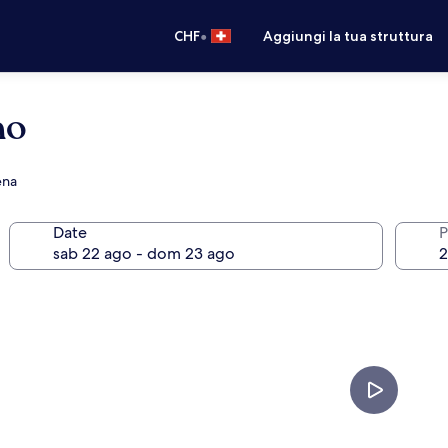
•
CHF
Aggiungi la tua struttura
no
ena
Date
P