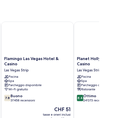
Flamingo Las Vegas Hotel & Casino
Planet Hollywood Reso
Flamingo
Planet
Flamingo Las Vegas Hotel &
Planet Hollywood Re
Las
Hollywood
Casino
Casino
Vegas
Resort
Las Vegas Strip
Las Vegas Strip
Hotel
&
&
Piscina
Casino
Piscina
Spa
Spa
Casino
Las
Parcheggio disponibile
Parcheggio disponibile
Las
Vegas
Wi-Fi gratuito
Ristorante
Vegas
Strip
7.8
8.4
Strip
Buono
Ottimo
7.8
8.4
su
su
31’458 recensioni
24’073 recensioni
10,
10,
Il
CHF 51
Buono,
Ottimo,
prezzo
31’458
24’073
tasse e oneri inclusi
t
attuale