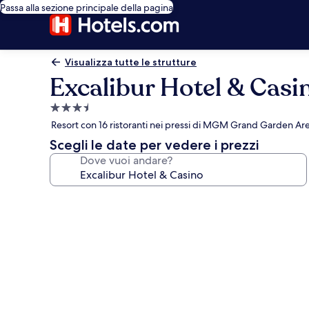
Passa alla sezione principale della pagina
Visualizza tutte le strutture
Excalibur Hotel & Casi
Struttura
a
Resort con 16 ristoranti nei pressi di MGM Grand Garden Ar
3.5
Scegli le date per vedere i prezzi
stelle
Dove vuoi andare?
Galleria
fotografica
per
Excalibur
Hotel
&