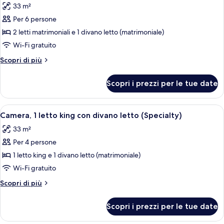
33 m²
le
Per 6 persone
foto
per
2 letti matrimoniali e 1 divano letto (matrimoniale)
Camera,
Wi-Fi gratuito
letti
Altri
Scopri di più
multipli
dettagli
(Specialty)
per
Scopri i prezzi per le tue date
Camera,
letti
multipli
Apri
Biancheria da letto di alta qualità, un
7
(Specialty)
Camera, 1 letto king con divano letto (Specialty)
tutte
33 m²
le
Per 4 persone
foto
per
1 letto king e 1 divano letto (matrimoniale)
Camera,
Wi-Fi gratuito
1
Altri
Scopri di più
letto
dettagli
king
per
Scopri i prezzi per le tue date
Camera,
con
1