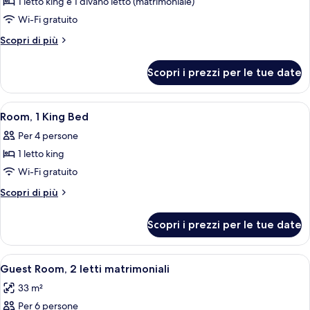
1 letto king e 1 divano letto (matrimoniale)
foto
bed)
per
Wi-Fi gratuito
King
Altri
Scopri di più
Bed
dettagli
per
High
Scopri i prezzi per le tue date
King
Floor
Bed
(with
High
Apri
Una camera d'albergo con un letto gr
5
sofa
Floor
Room, 1 King Bed
tutte
(with
bed)
Per 4 persone
sofa
le
bed)
1 letto king
foto
per
Wi-Fi gratuito
Room,
Altri
Scopri di più
1
dettagli
per
King
Scopri i prezzi per le tue date
Room,
Bed
1
King
Apri
Biancheria da letto di alta qualità, un
5
Bed
Guest Room, 2 letti matrimoniali
tutte
33 m²
le
Per 6 persone
foto