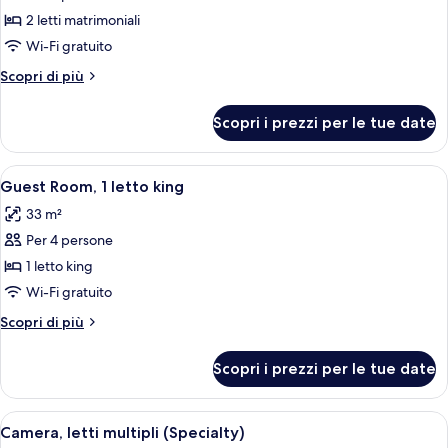
per
2 letti matrimoniali
Guest
Wi-Fi gratuito
Room,
Altri
Scopri di più
2
dettagli
letti
per
Scopri i prezzi per le tue date
Guest
matrimoniali
Room,
2
Apri
Biancheria da letto di alta qualità, un
6
letti
Guest Room, 1 letto king
tutte
matrimoniali
33 m²
le
Per 4 persone
foto
per
1 letto king
Guest
Wi-Fi gratuito
Room,
Altri
Scopri di più
1
dettagli
letto
per
Scopri i prezzi per le tue date
Guest
king
Room,
1
Apri
Biancheria da letto di alta qualità, un
6
letto
Camera, letti multipli (Specialty)
tutte
king