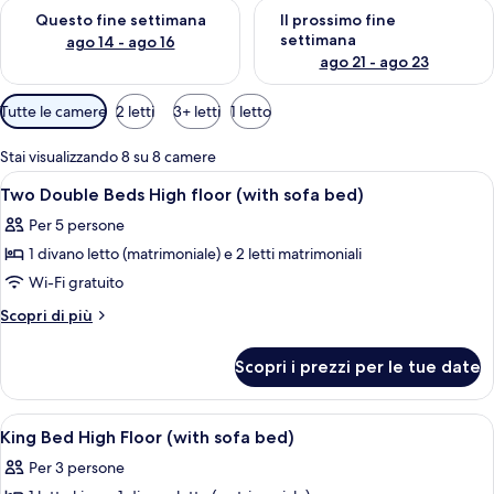
Verifica la disponibilità per questo fine settimana, ago 14 - ag
Verifica la disponibilità per i
Questo fine settimana
Il prossimo fine
settimana
ago 14 - ago 16
ago 21 - ago 23
Filtri
Tutte le camere
2 letti
3+ letti
1 letto
disponibili
per
Stai visualizzando 8 su 8 camere
le
Apri
Una camera d'albergo con un divano, un
14
Two Double Beds High floor (with sofa bed)
camere
tutte
Per 5 persone
le
1 divano letto (matrimoniale) e 2 letti matrimoniali
foto
per
Wi-Fi gratuito
Two
Altri
Scopri di più
Double
dettagli
per
Beds
Scopri i prezzi per le tue date
Two
High
Double
floor
Beds
Apri
Una camera d'albergo con un letto gra
14
(with
High
King Bed High Floor (with sofa bed)
tutte
floor
sofa
Per 3 persone
(with
le
bed)
sofa