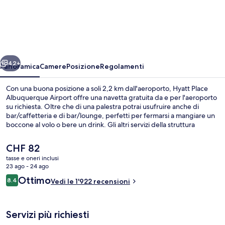
Place
Albuquerque
Airport
ietro
Avanti
42+
Panoramica
Camere
Posizione
Regolamenti
Con una buona posizione a soli 2,2 km dall'aeroporto, Hyatt Place
Albuquerque Airport offre una navetta gratuita da e per l'aeroporto
su richiesta. Oltre che di una palestra potrai usufruire anche di
bar/caffetteria e di bar/lounge, perfetti per fermarsi a mangiare un
boccone al volo o bere un drink. Gli altri servizi della struttura
includono una piscina stagionale all'aperto e uno snack bar. Gli ospiti
apprezzano molto i letti comodi e il personale gentile.
Il
CHF 82
prezzo
tasse e oneri inclusi
attuale
23 ago - 24 ago
Bar (in loco)
è
Recensioni
Ottimo
8.4
Vedi le 1'922 recensioni
CHF 82
8.4 su 10
Servizi più richiesti