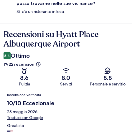
posso trovarne nelle sue vicinanze?
Sì, c'è un ristorante in loco.
Recensioni su Hyatt Place
Recensioni
Albuquerque Airport
Ottimo
8.4
1'922 recensioni
8.6
8.0
8.8
Pulizia
Servizi
Personale e servizio
Recensioni
Recensione verificata
10/10 Eccezionale
28 maggio 2026
Traduci con Google
Great sta