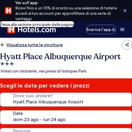
Vai sull’app
Ricevi fino a un 10% di sconto su una selezione di hotel e
accedi al tuo account per approfittare di una serie di
vantaggi.
Passa alla sezione principale della pagina
Scarica l’app
Visualizza tutte le strutture
Hyatt Place Albuquerque Airport
Struttura
a
Hotel con ristorante, nei pressi di Isotopes Park
3.0
stelle
Scegli le date per vedere i prezzi
Dove vuoi andare?
Date
Persone