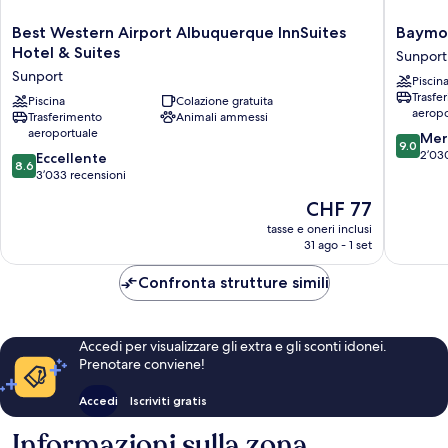
Best
Baymon
Best Western Airport Albuquerque InnSuites
Baymo
Western
by
Hotel & Suites
Sunport
Airport
Wyndh
Sunport
Piscin
Albuquerque
Albuqu
Trasfe
InnSuites
Piscina
Colazione gratuita
Airport
aeropo
Trasferimento
Animali ammessi
Hotel
Sunport
aeroportuale
9.0
&
Mer
9.0
su
Suites
2’03
8.6
Eccellente
8.6
10,
Sunport
su
3’033 recensioni
Meravigl
10,
Il
CHF 77
2’030
Eccellente,
prezzo
recensio
3’033
tasse e oneri inclusi
attuale
31 ago - 1 set
recensioni
è
CHF 77
Confronta strutture simili
Accedi per visualizzare gli extra e gli sconti idonei.
Prenotare conviene!
Accedi
Iscriviti gratis
Informazioni sulla zona