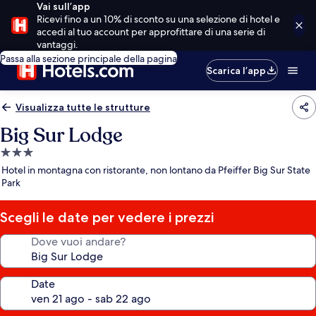
Vai sull’app
Ricevi fino a un 10% di sconto su una selezione di hotel e
accedi al tuo account per approfittare di una serie di
vantaggi.
Passa alla sezione principale della pagina
Scarica l’app
Visualizza tutte le strutture
Big Sur Lodge
Struttura
a
Hotel in montagna con ristorante, non lontano da Pfeiffer Big Sur State
3.0
Park
stelle
Scegli le date per vedere i prezzi
Dove vuoi andare?
Date