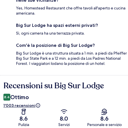
nelle sue vicinanze?
Yes, Homestead Restaurant che offre tavoli all'aperto e cucina
americana.
Big Sur Lodge ha spazi esterni privati?
Sì, ogni camera ha una terrazza privata.
Com'è la posizione di Big Sur Lodge?
Big Sur Lodge è una struttura situata a 1 min. a piedi da Pfeiffer
Big Sur State Park e a 12 min. a piedi da Los Padres National
Forest. I viaggiatori lodano la posizione di un hotel.
Recensioni su Big Sur Lodge
Recensioni
Ottimo
8.4
1'003 recensioni
8.6
8.0
8.6
Pulizia
Servizi
Personale e servizio