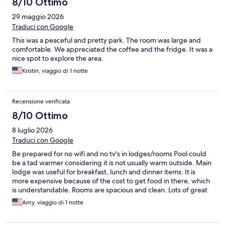
8/10 Ottimo
29 maggio 2026
Traduci con Google
This was a peaceful and pretty park. The room was large and
comfortable. We appreciated the coffee and the fridge. It was a
nice spot to explore the area.
Kristin, viaggio di 1 notte
Recensione verificata
8/10 Ottimo
8 luglio 2026
Traduci con Google
Be prepared for no wifi and no tv's in lodges/rooms Pool could
be a tad warmer considering it is not usually warm outside. Main
lodge was useful for breakfast, lunch and dinner items. It is
more expensive because of the cost to get food in there, which
is understandable. Rooms are spacious and clean. Lots of great
marked trails nearby for hiking.
Amy, viaggio di 1 notte