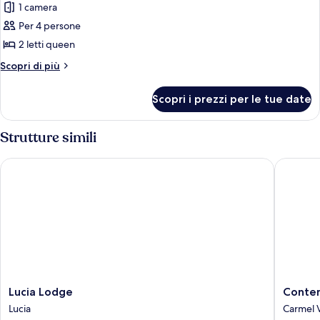
1 camera
Per 4 persone
2 letti queen
Altri
Scopri di più
dettagli
per
Scopri i prezzi per le tue date
Suite,
2
letti
Strutture simili
queen,
doccia
Lucia Lodge
Contenta
a
filo
pavimento
Lucia
Content
Lucia Lodge
Conten
Lodge
Inn
Lucia
Carmel V
Lucia
Carmel