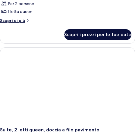
Per 2 persone
foto
per
1 letto queen
Suite,
Altri
Scopri di più
1
dettagli
per
letto
Scopri i prezzi per le tue date
Suite,
queen,
1
non
letto
fumatori,
queen,
non
cucina
fumatori,
cucina
Suite, 2 letti queen, doccia a filo pavimento