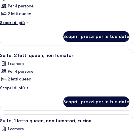
le
Per 4 persone
foto
per
2 letti queen
Camera,
Altri
Scopri di più
2
dettagli
per
letti
Scopri i prezzi per le tue date
Camera,
queen,
2
non
letti
Apri
Camera d'albergo moderna con un letto
6
fumatori
queen,
Suite, 2 letti queen, non fumatori
tutte
non
1 camera
fumatori
le
Per 4 persone
foto
per
2 letti queen
Suite,
Altri
Scopri di più
2
dettagli
per
letti
Scopri i prezzi per le tue date
Suite,
queen,
2
non
letti
Apri
Zona pranzo con tavolo di legno appar
5
fumatori
queen,
Suite, 1 letto queen, non fumatori, cucina
tutte
non
1 camera
fumatori
le