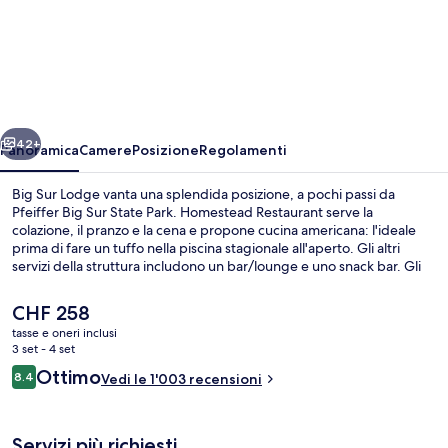
Big
Sur
Lodge
ietro
Avanti
42+
Panoramica
Camere
Posizione
Regolamenti
Big Sur Lodge vanta una splendida posizione, a pochi passi da
Pfeiffer Big Sur State Park. Homestead Restaurant serve la
colazione, il pranzo e la cena e propone cucina americana: l'ideale
prima di fare un tuffo nella piscina stagionale all'aperto. Gli altri
servizi della struttura includono un bar/lounge e uno snack bar. Gli
ospiti apprezzano molto il personale gentile e la posizione
invidiabile.
Il
CHF 258
prezzo
tasse e oneri inclusi
attuale
3 set - 4 set
Esterni
è
Recensioni
Ottimo
8.4
Vedi le 1'003 recensioni
CHF 258
8.4 su 10
Servizi più richiesti