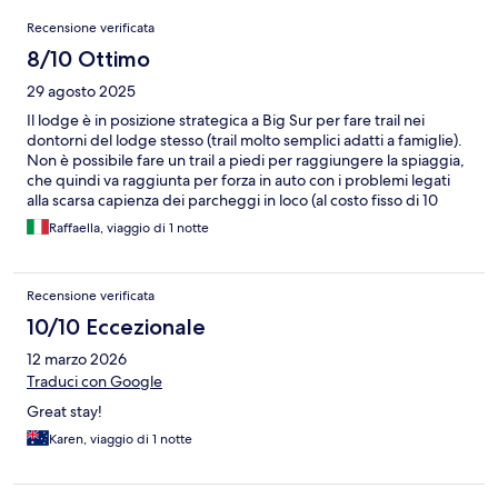
Recensioni
Recensione verificata
8/10 Ottimo
29 agosto 2025
Il lodge è in posizione strategica a Big Sur per fare trail nei
dontorni del lodge stesso (trail molto semplici adatti a famiglie).
Non è possibile fare un trail a piedi per raggiungere la spiaggia,
che quindi va raggiunta per forza in auto con i problemi legati
alla scarsa capienza dei parcheggi in loco (al costo fisso di 10
USD anche se resti solo un'ora). La spiaggia è bellissima ma
Raffaella, viaggio di 1 notte
ventosissima anche in estate, per cui è molto probabile che non
si riesca a starci più di tanto. Se state programmando di stare a
big Sur per una sola notte di passaggio nel viaggio sulla US 1,
Recensione verificata
consiglio di optare per un altro posto. La stanza era carina, ma di
notte abbiamo avuto molto freddo. La cena al ristorante del
10/10 Eccezionale
lodge e' stata terribile. Per la colazione non c'era quasi offerta.
12 marzo 2026
Meglio prendere l'auto e andare altrove.
Traduci con Google
Great stay!
Karen, viaggio di 1 notte