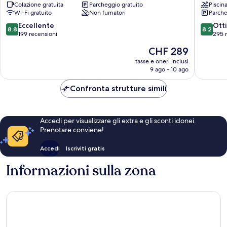
Colazione gratuita
Parcheggio gratuito
Piscin
Valley
Wi-Fi gratuito
Non fumatori
Parche
8.8
8.2
Eccellente
Ott
8.8
8.2
su
su
199 recensioni
295 
10,
10,
Il
CHF 289
Eccellente,
Ottimo,
prezzo
199
295
tasse e oneri inclusi
attuale
9 ago - 10 ago
recensioni
recensio
è
CHF 289
Confronta strutture simili
Accedi per visualizzare gli extra e gli sconti idonei.
Prenotare conviene!
Accedi
Iscriviti gratis
Informazioni sulla zona