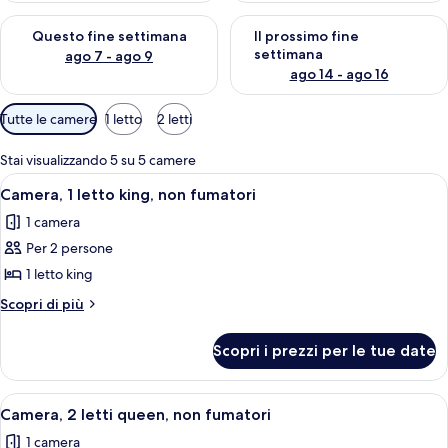
Verifica la disponibilità per questo fine settimana, ago 7 - ago
Verifica la disponibilità per il
Questo fine settimana
Il prossimo fine
settimana
ago 7 - ago 9
ago 14 - ago 16
Filtri
Tutte le camere
1 letto
2 letti
disponibili
per
Stai visualizzando 5 su 5 camere
le
Apri
Una camera d'albergo con un letto gr
4
Camera, 1 letto king, non fumatori
camere
tutte
1 camera
le
Per 2 persone
foto
per
1 letto king
Camera,
Altri
Scopri di più
1
dettagli
per
letto
Scopri i prezzi per le tue date
Camera,
king,
1
non
letto
Apri
Una camera d'albergo con due letti, un
4
fumatori
king,
Camera, 2 letti queen, non fumatori
tutte
non
1 camera
fumatori