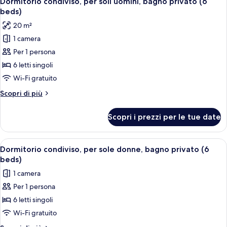
Dormitorio condiviso, per soli uomini, bagno privato (6
tutte
pers)
beds)
le
20 m²
foto
1 camera
per
Per 1 persona
Dormitorio
condiviso,
6 letti singoli
per
Wi-Fi gratuito
soli
Altri
Scopri di più
uomini,
dettagli
bagno
per
Scopri i prezzi per le tue date
Dormitorio
privato
condiviso,
(6
per
Apri
Una camera con letti a castello, armadi
beds)
4
soli
Dormitorio condiviso, per sole donne, bagno privato (6
tutte
uomini,
beds)
bagno
le
1 camera
privato
foto
(6
Per 1 persona
per
beds)
6 letti singoli
Dormitorio
condiviso,
Wi-Fi gratuito
per