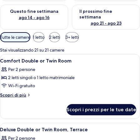
Verifica la disponibilità per questo fine settimana, ago 14 - ag
Verifica la disponibilità per i
Questo fine settimana
Il prossimo fine
settimana
ago 14 - ago 16
ago 21 - ago 23
Filtri
Tutte le camere
1 letto
2 letti
3+ letti
disponibili
per
Stai visualizzando 21 su 21 camere
le
Apri
Una camera da letto con un letto, una t
5
Comfort Double or Twin Room
camere
tutte
Per 2 persone
le
2 letti singoli o 1 letto matrimoniale
foto
per
Wi-Fi gratuito
Comfort
Altri
Scopri di più
Double
dettagli
per
or
Scopri i prezzi per le tue date
Comfort
Twin
Double
Room
or
Apri
Una camera da letto con un letto, una 
5
Twin
Deluxe Double or Twin Room, Terrace
tutte
Room
Per 2 persone