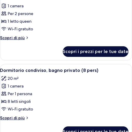
le
1 camera
foto
Per 2 persone
per
1 letto queen
Chambre
Double
Wi-Fi gratuito
ou
Altri
Scopri di più
Lits
dettagli
per
Jumeaux
Scopri i prezzi per le tue date
Chambre
avec
Double
Salle
ou
Apri
Una camera con letti a castello, conten
6
de
Lits
Dormitorio condiviso, bagno privato (8 pers)
tutte
Jumeaux
Bains
20 m²
avec
le
Commune
Salle
1 camera
foto
de
per
Per 1 persona
Bains
Dormitorio
Commune
8 letti singoli
condiviso,
Wi-Fi gratuito
bagno
Altri
Scopri di più
privato
dettagli
(8
per
Scopri i prezzi per le tue date