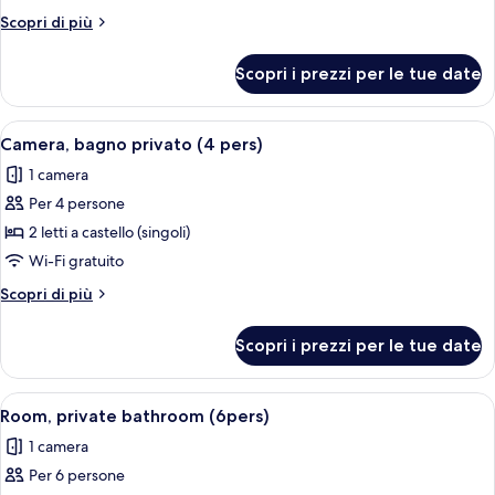
Family
Altri
Scopri di più
Room
dettagli
per
for
Scopri i prezzi per le tue date
Family
6
Room
with
for
Apri
Camera con letto a castello, una finest
4
Private
6
Camera, bagno privato (4 pers)
tutte
with
Bathroom
1 camera
Private
le
Bathroom
Per 4 persone
foto
per
2 letti a castello (singoli)
Camera,
Wi-Fi gratuito
bagno
Altri
Scopri di più
privato
dettagli
(4
per
Scopri i prezzi per le tue date
Camera,
pers)
bagno
privato
Apri
Una stanza con letti a castello, pavim
5
(4
Room, private bathroom (6pers)
tutte
pers)
1 camera
le
Per 6 persone
foto