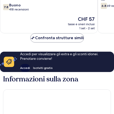
Arrondissement
di
7.8
6.8
Buono
Marsigli
6.8
69 r
7.8
su
su
418 recensioni
10,
10,
Il
CHF 57
Buono,
69
prezzo
418
recensio
tasse e oneri inclusi
attuale
recensioni
1 set - 2 set
è
CHF 57
Confronta strutture simili
Accedi per visualizzare gli extra e gli sconti idonei.
Prenotare conviene!
Accedi
Iscriviti gratis
Informazioni sulla zona