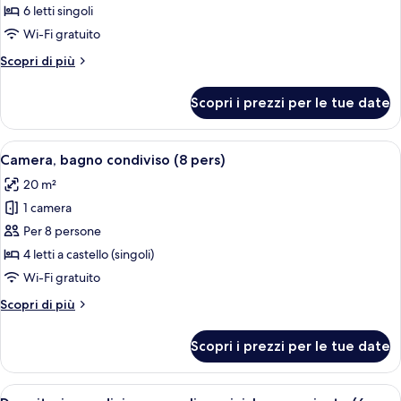
Dormitorio
6 letti singoli
condiviso,
Wi-Fi gratuito
bagno
Altri
Scopri di più
privato
dettagli
(6
per
Scopri i prezzi per le tue date
Dormitorio
pers)
condiviso,
bagno
Apri
Una stanza con letti a castello, pavim
4
privato
Camera, bagno condiviso (8 pers)
tutte
(6
20 m²
pers)
le
1 camera
foto
per
Per 8 persone
Camera,
4 letti a castello (singoli)
bagno
Wi-Fi gratuito
condiviso
Altri
Scopri di più
(8
dettagli
pers)
per
Scopri i prezzi per le tue date
Camera,
bagno
condiviso
Apri
Una camera con letti a castello, armadi
4
(8