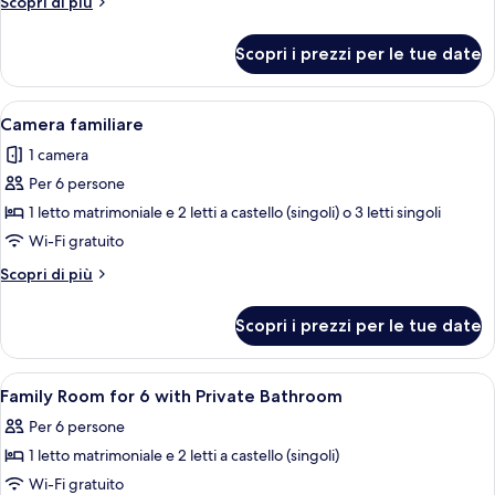
Altri
Scopri di più
letto
dettagli
per
matrimoniale
Scopri i prezzi per le tue date
Camera
o
Deluxe
2
con
Apri
Una camera d'albergo con un letto grand
7
letti
letto
Camera familiare
tutte
matrimoniale
singoli,
1 camera
o
le
terrazzo
2
Per 6 persone
foto
letti
per
1 letto matrimoniale e 2 letti a castello (singoli) o 3 letti singoli
singoli,
Camera
terrazzo
Wi-Fi gratuito
familiare
Altri
Scopri di più
dettagli
per
Scopri i prezzi per le tue date
Camera
familiare
Apri
Insonorizzazione, Wi-Fi gratuito, lenz
6
Family Room for 6 with Private Bathroom
tutte
Per 6 persone
le
1 letto matrimoniale e 2 letti a castello (singoli)
foto
per
Wi-Fi gratuito