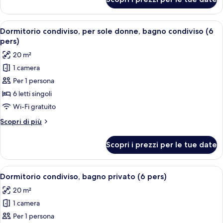
Dormitorio
pers)
condiviso,
bagno
Apri
Una stanza con letti a castello, pavim
4
privato
Dormitorio condiviso, per sole donne, bagno condiviso (6
tutte
(8
pers)
pers)
le
20 m²
foto
1 camera
per
Per 1 persona
Dormitorio
condiviso,
6 letti singoli
per
Wi-Fi gratuito
sole
Altri
Scopri di più
donne,
dettagli
bagno
per
Scopri i prezzi per le tue date
Dormitorio
condiviso
condiviso,
(6
per
Apri
Una camera con letti a castello, conten
pers)
4
sole
Dormitorio condiviso, bagno privato (6 pers)
tutte
donne,
20 m²
bagno
le
condiviso
1 camera
foto
(6
per
Per 1 persona
pers)