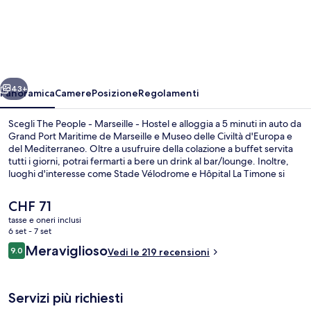
People
-
Marseille
-
ietro
Avanti
Hostel
43+
Panoramica
Camere
Posizione
Regolamenti
Scegli The People - Marseille - Hostel e alloggia a 5 minuti in auto da
Grand Port Maritime de Marseille e Museo delle Civiltà d'Europa e
del Mediterraneo. Oltre a usufruire della colazione a buffet servita
tutti i giorni, potrai fermarti a bere un drink al bar/lounge. Inoltre,
luoghi d'interesse come Stade Vélodrome e Hôpital La Timone si
trovano a poca distanza in auto dalla struttura. La struttura è una
comoda base per spostarsi con i mezzi pubblici: Stazione metro di
Il
CHF 71
Jules Guesde si trova a 4 min a piedi e Stazione metro di Marseille-
prezzo
tasse e oneri inclusi
Colbert a 5.
attuale
6 set - 7 set
Esterni
è
Recensioni
Meraviglioso
9.0
Vedi le 219 recensioni
CHF 71
9.0 su 10
Servizi più richiesti