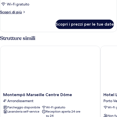
Room,
Wi-Fi gratuito
Shared
Altri
Scopri di più
Bathroom
dettagli
(4
per
Scopri i prezzi per le tue date
Room,
pers)
Shared
Bathroom
Strutture simili
(4
pers)
Montempô Marseille Centre Dôme
Hotel Le
Montempô
Hotel
Montempô Marseille Centre Dôme
Hotel 
Marseille
Le
4° Arrondissement
Porto Ve
Centre
Beausej
Parcheggio disponibile
Wi-Fi gratuito
Wi-Fi 
Dôme
Porto
Lavanderia self-service
Reception aperta 24 ore
4°
Vecchio
su 24
Non fu