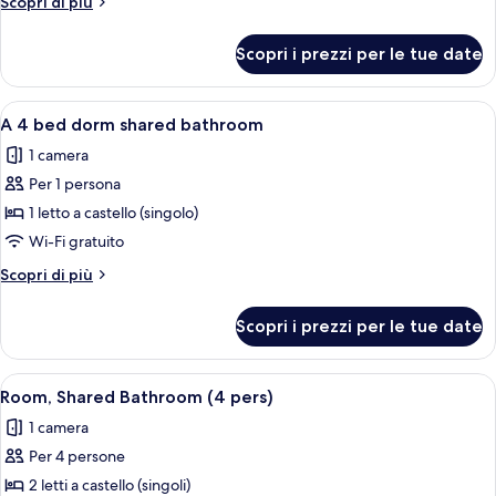
Altri
Scopri di più
sole
dettagli
per
donne,
Scopri i prezzi per le tue date
Dormitorio
bagno
condiviso,
privato
per
Apri
Camera con letto a castello, una scriva
4
(6
sole
A 4 bed dorm shared bathroom
tutte
donne,
beds)
1 camera
bagno
le
privato
Per 1 persona
foto
(6
per
1 letto a castello (singolo)
beds)
A
Wi-Fi gratuito
4
Altri
Scopri di più
bed
dettagli
dorm
per
Scopri i prezzi per le tue date
A
shared
4
bathroom
bed
Apri
Camera con un letto a castello in legn
4
dorm
Room, Shared Bathroom (4 pers)
tutte
shared
1 camera
bathroom
le
Per 4 persone
foto
per
2 letti a castello (singoli)