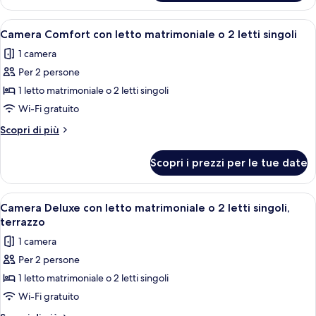
bagno
condiviso,
condiviso
per
Apri
Una camera da letto con un letto, una 
7
(4
sole
Camera Comfort con letto matrimoniale o 2 letti singoli
tutte
donne,
pers)
1 camera
bagno
le
condiviso
Per 2 persone
foto
(4
per
1 letto matrimoniale o 2 letti singoli
pers)
Camera
Wi-Fi gratuito
Comfort
Altri
Scopri di più
con
dettagli
letto
per
Scopri i prezzi per le tue date
Camera
matrimoniale
Comfort
o
con
Apri
Una camera da letto con un letto, una 
2
7
letto
Camera Deluxe con letto matrimoniale o 2 letti singoli,
tutte
matrimoniale
letti
terrazzo
o
le
singoli
1 camera
2
foto
letti
Per 2 persone
per
singoli
1 letto matrimoniale o 2 letti singoli
Camera
Deluxe
Wi-Fi gratuito
con