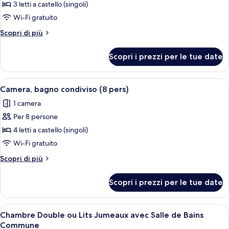
per
3 letti a castello (singoli)
Room,
Wi-Fi gratuito
private
Altri
Scopri di più
bathroom
dettagli
(6pers)
per
Scopri i prezzi per le tue date
Room,
private
bathroom
Apri
Una stanza con letti a castello, una sc
5
(6pers)
Camera, bagno condiviso (8 pers)
tutte
1 camera
le
Per 8 persone
foto
per
4 letti a castello (singoli)
Camera,
Wi-Fi gratuito
bagno
Altri
Scopri di più
condiviso
dettagli
(8
per
Scopri i prezzi per le tue date
Camera,
pers)
bagno
condiviso
Apri
Una camera da letto con un letto, una 
4
(8
Chambre Double ou Lits Jumeaux avec Salle de Bains
tutte
pers)
Commune