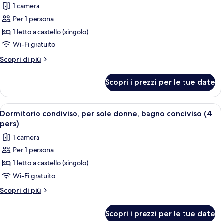
1 camera
pers)
le
Per 1 persona
foto
per
1 letto a castello (singolo)
Dormitorio
Wi-Fi gratuito
condiviso,
Altri
Scopri di più
bagno
dettagli
privato
per
Scopri i prezzi per le tue date
Dormitorio
(4
condiviso,
pers)
bagno
Apri
Camera con letto a castello, una finest
5
privato
Dormitorio condiviso, per sole donne, bagno condiviso (4
tutte
(4
pers)
pers)
le
1 camera
foto
Per 1 persona
per
1 letto a castello (singolo)
Dormitorio
condiviso,
Wi-Fi gratuito
per
Altri
Scopri di più
sole
dettagli
per
donne,
Scopri i prezzi per le tue date
Dormitorio