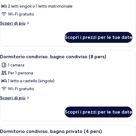
le
2 letti singoli o 1 letto matrimoniale
foto
per
Wi-Fi gratuito
Deluxe
Altri
Scopri di più
Double
dettagli
per
or
Scopri i prezzi per le tue date
Deluxe
Twin
Double
Room,
or
Apri
Una stanza con letti a castello, una sc
5
Terrace
Twin
Dormitorio condiviso, bagno condiviso (8 pers)
tutte
Room,
1 camera
Terrace
le
Per 1 persona
foto
per
1 letto a castello (singolo)
Dormitorio
Wi-Fi gratuito
condiviso,
Altri
Scopri di più
bagno
dettagli
condiviso
per
Scopri i prezzi per le tue date
Dormitorio
(8
condiviso,
pers)
bagno
Apri
Camera con letto a castello, una finest
4
condiviso
Dormitorio condiviso, bagno privato (4 pers)
tutte
(8