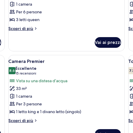
1 camera
foto
f
per
p
Per 6 persone
Tripla
D
3 letti queen
Tradizionale
B
Altri
Al
Scopri di più
Sc
dettagli
de
per
pe
i
Vai ai prezzi
Tripla
Do
Tradizionale
Ba
ferro/asse da stiro, lenzuola
Apri
Camera d'albergo con un letto grande, 
A
5
Camera Premier
T
tutte
t
Eccellente
le
8.6
le
7.
8.6 su 10
(15
15 recensioni
foto
f
recensioni)
Vista su una distesa d’acqua
per
p
33 m²
Camera
T
1 camera
Premier
R
Per 3 persone
V
1 letto king e 1 divano letto (singolo)
T
Altri
Al
Scopri di più
Sc
dettagli
de
per
pe