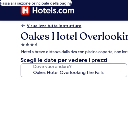
Passa alla sezione principale della pagina
Visualizza tutte le strutture
Oakes Hotel Overlookin
Struttura
a
Hotel a breve distanza dalla riva con piscina coperta, non l
3.5
Scegli le date per vedere i prezzi
stelle
Dove vuoi andare?
Galleria
fotografica
per
Oakes
Hotel
Overlooking