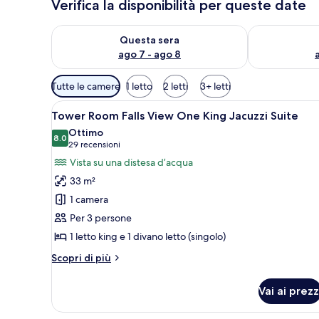
Verifica la disponibilità per queste date
Verifica la disponibilità per questa sera, ago 7 - ago
Verifica la di
Questa sera
ago 7 - ago 8
Filtri
Tutte le camere
1 letto
2 letti
3+ letti
disponibili
Apri
Una scrivania, tende oscuranti, 
per
6
Tower Room Falls View One King Jacuzzi Suite
tutte
le
Ottimo
le
8.0
camere
8.0 su 10
(29
29 recensioni
foto
recensioni)
Vista su una distesa d’acqua
per
33 m²
Tower
1 camera
Room Falls
Per 3 persone
View One
1 letto king e 1 divano letto (singolo)
King
Jacuzzi
Altri
Scopri di più
Suite
dettagli
per
Vai ai prezz
Tower
Room Falls