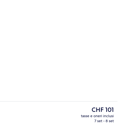
, tende oscuranti, ferro/asse da stiro, lenzuola
Hall
Il
CHF 101
prezzo
tasse e oneri inclusi
attuale
7 set - 8 set
a struttura
Bagno
è
CHF 101