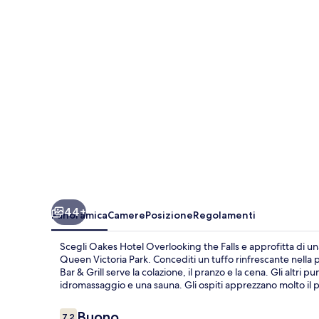
the
Falls
44+
Panoramica
Camere
Posizione
Regolamenti
Scegli Oakes Hotel Overlooking the Falls e approfitta di una
Queen Victoria Park. Concediti un tuffo rinfrescante nella
Bar & Grill serve la colazione, il pranzo e la cena. Gli altri 
idromassaggio e una sauna. Gli ospiti apprezzano molto il pe
Recensioni
Buono
7.2