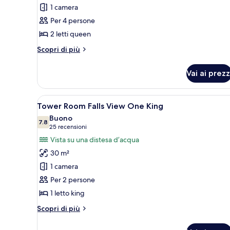
1 camera
foto
per
Per 4 persone
Doppia
2 letti queen
Basic
Altri
Scopri di più
dettagli
per
Vai ai prezz
Doppia
Basic
Apri
Una scrivania, tende oscuranti, 
4
Tower Room Falls View One King
tutte
Buono
le
7.8
7.8 su 10
(25
25 recensioni
foto
recensioni)
Vista su una distesa d’acqua
per
30 m²
Tower
1 camera
Room Falls
Per 2 persone
View One
1 letto king
King
Altri
Scopri di più
dettagli
per