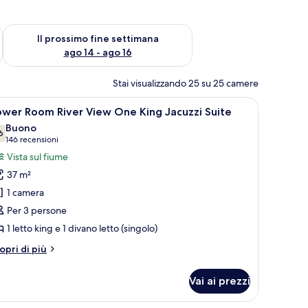
ne settimana, ago 7 - ago 9
Verifica la disponibilità per il prossimo fine settimana, ago 14 
Il prossimo fine settimana
ago 14 - ago 16
Stai visualizzando 25 su 25 camere
 scrivania, una sedia e vista su una cascata.
pri
Camera d'albergo con un letto grande, una scr
6
ower Room River View One King Jacuzzi Suite
utte
Buono
6
7.6 su 10
(146
146 recensioni
oto
recensioni)
Vista sul fiume
er
37 m²
ower
1 camera
oom River
Per 3 persone
iew One
1 letto king e 1 divano letto (singolo)
ing
acuzzi
tri
opri di più
uite
ttagli
r
Vai ai prezzi
ower
om River