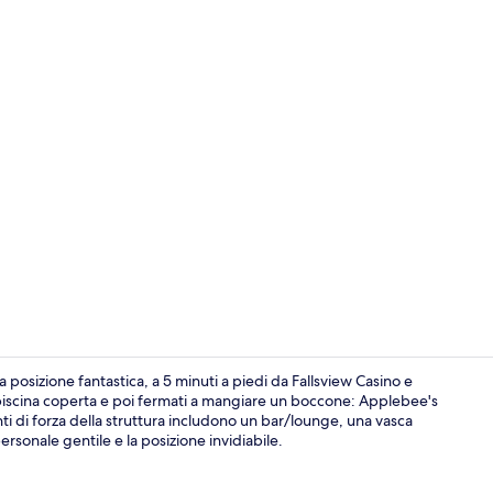
Una scrivania
 posizione fantastica, a 5 minuti a piedi da Fallsview Casino e
 piscina coperta e poi fermati a mangiare un boccone: Applebee's
punti di forza della struttura includono un bar/lounge, una vasca
Facciata dell
rsonale gentile e la posizione invidiabile.