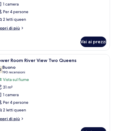
1 camera
oto
er
Per 4 persone
oppia
2 letti queen
asic
tri
opri di più
ttagli
r
Vai ai prezzi
ppia
sic
una TV, una scrivania e una sedia. Al muro c'è un quadro e si vede una cascat
pri
Una camera d'albergo con due letti, una scriva
4
ower Room River View Two Queens
utte
Buono
2
7.2 su 10
(190
190 recensioni
oto
recensioni)
Vista sul fiume
er
31 m²
ower
1 camera
oom River
Per 4 persone
iew
2 letti queen
wo Queens
tri
opri di più
ttagli
r