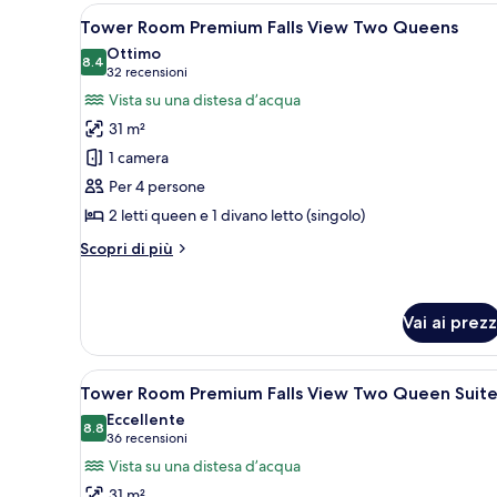
View One
Apri
Camera d'albergo con due letti,
4
King
Tower Room Premium Falls View Two Queens
tutte
Jacuzzi
Ottimo
Suite
le
8.4
8.4 su 10
(32
32 recensioni
foto
recensioni)
Vista su una distesa d’acqua
per
31 m²
Tower
1 camera
Room Premium
Per 4 persone
Falls
2 letti queen e 1 divano letto (singolo)
View Two
Queens
Altri
Scopri di più
dettagli
per
Tower
Vai ai prezz
Room Premium
Falls
View Two
Apri
Camera d'albergo con due letti,
Queens
4
Tower Room Premium Falls View Two Queen Suit
tutte
Eccellente
le
8.8
8.8 su 10
(36
36 recensioni
foto
recensioni)
Vista su una distesa d’acqua
per
31 m²