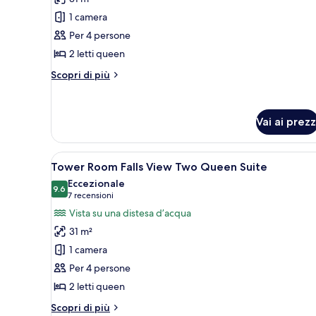
Tower
1 camera
Room Premium
Per 4 persone
Falls
2 letti queen
View Two
Queen
Altri
Scopri di più
Suite
dettagli
per
Tower
Vai ai prezz
Room Premium
Falls
View Two
Apri
Una camera d'albergo con due le
Queen
4
Tower Room Falls View Two Queen Suite
tutte
Suite
Eccezionale
le
9.6
9.6 su 10
(7
7 recensioni
foto
recensioni)
Vista su una distesa d’acqua
per
31 m²
Tower
1 camera
Room Falls
Per 4 persone
View Two
2 letti queen
Queen
Suite
Altri
Scopri di più